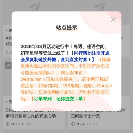
站点提示
别拔虎牙
别拔虎牙
小雷达Ruida
别拔虎牙怎么了，转入小雷达
别拔虎牙小雷达Ruida作品内
挖到宝藏啦！
容，开始你的奇妙体验
2026年08月活动进行中！岛遇、秘语空间、
幻宇星球等资源上线了！【
同行请勿注册开通
2026-06-06
2026-05-11
会员复制链接外搬，查到直接封禁！】
（推荐
铁粉热点
铁粉热点
使用火狐或谷歌浏览器访问，个别国产浏览器
可能会无法访问）。网址发布页：
weme.ren
（请加入收藏夹）。请使用正规邮
箱注册，如QQ邮箱、163邮箱、微软、Google
等邮箱，切勿使用临时邮箱，否则收不到验证
码。【
订单未到，记得提交工单
】
别拔虎牙
别拔虎牙
别拔虎牙镜头下的甜辣美学，
抖音别拔虎牙全套视频，铁粉
解锁视觉与心灵的双重心动
空间圈子图一览
2025-11-27
2024-12-23