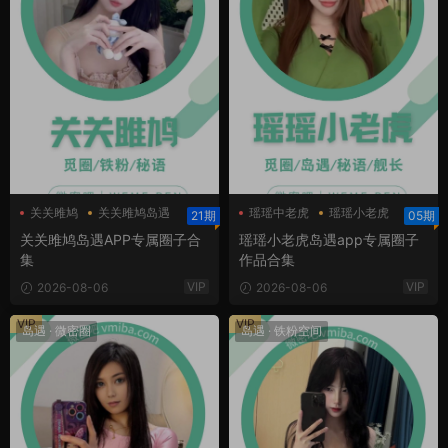
关关雎鸠
关关雎鸠岛遇
瑶瑶中老虎
瑶瑶小老虎
21期
05期
瑶瑶小老虎岛遇
关关雎鸠岛遇APP专属圈子合
瑶瑶小老虎岛遇app专属圈子
集
作品合集
VIP
VIP
2026-08-06
2026-08-06
VIP
VIP
岛遇
·
微密圈
岛遇
·
铁粉空间