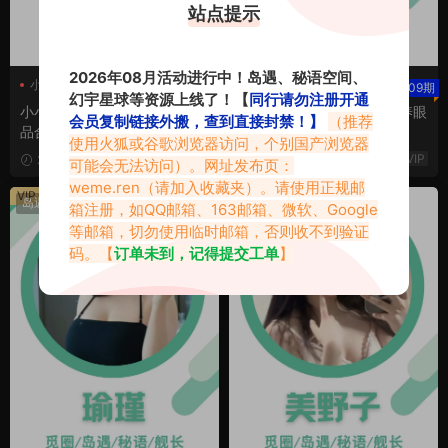
站点提示
2026年08月活动进行中！岛遇、秘语空间、
小小叮当
小小叮当岛遇
行简
行简岛遇
西瓜冰a
07期
09期
幻宇星球等资源上线了！【
同行请勿注册开通
小小叮当岛遇app专属圈子作
行简岛遇_会员专属系列等养眼
会员复制链接外搬，查到直接封禁！】
（推荐
品合集
图集
使用火狐或谷歌浏览器访问，个别国产浏览器
VIP
VIP
2026-08-03
2026-08-03
可能会无法访问）。网址发布页：
weme.ren
（请加入收藏夹）。请使用正规邮
VIP
VIP
岛遇
岛遇
箱注册，如QQ邮箱、163邮箱、微软、Google
等邮箱，切勿使用临时邮箱，否则收不到验证
码。【
订单未到，记得提交工单
】