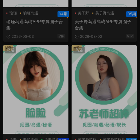
瑜瑾
瑜瑾岛遇
美子野
美子野岛遇
04期
05期
瑜瑾岛遇岛屿APP专属圈子合
美子野岛遇岛屿APP专属圈子
集
合集
VIP
VIP
2026-08-03
2026-08-02
VIP
VIP
岛遇
岛遇
脸脸
脸脸不烦
脸脸岛遇
苏老师超棒
苏老师超棒岛遇