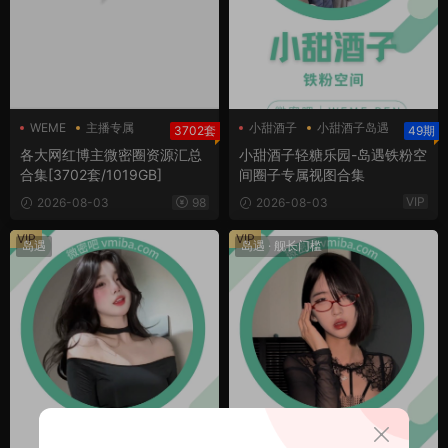
WEME
主播专属
小甜酒子
小甜酒子岛遇
3702套
49期
主播定制
小甜酒子微密圈
各大网红博主微密圈资源汇总
小甜酒子轻糖乐园-岛遇铁粉空
合集[3702套/1019GB]
间圈子专属视图合集
VIP
2026-08-03
98
2026-08-03
VIP
VIP
岛遇
岛遇
·
舰长门槛