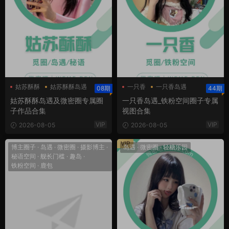
姑苏酥酥
姑苏酥酥岛遇
一只香
一只香岛遇
08期
44期
姑苏酥酥微密圈
一只香铁粉空间
姑苏酥酥岛遇及微密圈专属圈
一只香岛遇_铁粉空间圈子专属
子作品合集
视图合集
VIP
VIP
2026-08-05
2026-08-05
VIP
博主圈子
·
岛遇
·
微密圈
·
摄影博主
·
岛遇
·
微密圈
·
轻糖乐园
秘语空间
·
舰长门槛
·
趣岛
·
铁粉空间
·
鹿包