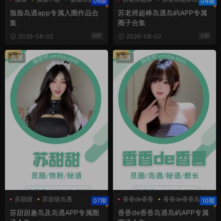
06期
04期
脸脸岛遇app专属入圈作品合
苏老师超棒岛遇岛屿APP专属
集
圈子合集
VIP
VIP
2026-08-02
2026-08-02
VIP
VIP
岛遇
岛遇
苏甜甜
苏甜甜岛遇
香香de香香
香香de香香岛遇
07期
10期
苏甜甜趣岛
苏甜甜趣岛及岛遇APP专属圈
香香de香香岛遇岛屿APP专属