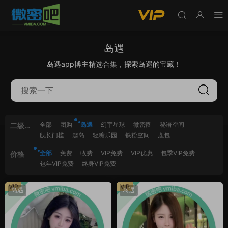
岛遇
岛遇app博主精选合集，探索岛遇的宝藏！
全部
团购
岛遇
幻宇星球
微密圈
秘语空间
二级分
舰长门槛
趣岛
轻糖乐园
铁粉空间
鹿包
类
全部
免费
收费
VIP免费
VIP优惠
包季VIP免费
价格
包年VIP免费
终身VIP免费
VIP
VIP
岛遇
岛遇