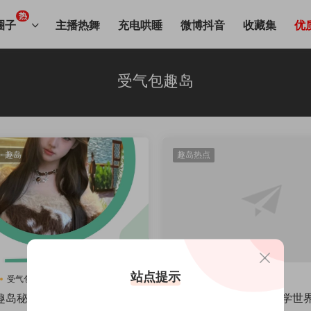
热
圈子
主播热舞
充电哄睡
微博抖音
收藏集
优
受气包趣岛
·
趣岛
趣岛热点
站点提示
受气包秘语空间
受气包趣岛
受气包趣岛
08期
趣岛秘语空间圈子专属视图
走进“受气包”的反差美学世