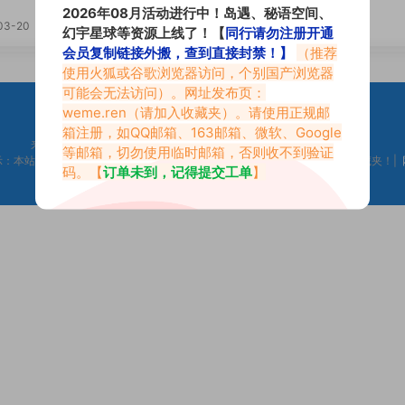
上的另一面
2026年08月活动进行中！岛遇、秘语空间、
VIP
03-20
2026-03-09
幻宇星球等资源上线了！【
同行请勿注册开通
会员复制链接外搬，查到直接封禁！】
（推荐
使用火狐或谷歌浏览器访问，个别国产浏览器
可能会无法访问）。网址发布页：
weme.ren
（请加入收藏夹）。请使用正规邮
箱注册，如QQ邮箱、163邮箱、微软、Google
来不及找到心仪的内容？按
Ctr
+
D
收藏微密吧【Weme.Ren】
等邮箱，切勿使用临时邮箱，否则收不到验证
示：本站是只搬运福利但不生产福利。如果你觉得本站做的不错，请添加到收藏夹！|
码。【
订单未到，记得提交工单
】