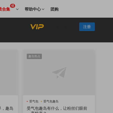
优
质合集
帮助中心
团购
登录
注册
趣岛热点
受气包
受气包趣岛
界，趣岛
受气包趣岛有什么，让粉丝们眼前