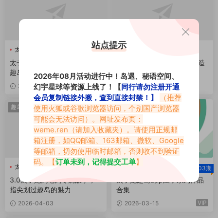
站点提示
太子妃
太子妃
太子妃趣岛
太子妃3.0是什么，电鸽专属
太子妃趣岛上的轻奢美学缔造
趣岛高清大图一览
者，精雕细琢的艺术品
2026年08月活动进行中！岛遇、秘语空间、
幻宇星球等资源上线了！【
同行请勿注册开通
2026-04-05
2026-04-04
会员复制链接外搬，查到直接封禁！】
（推荐
VIP
趣岛热点
趣岛
使用火狐或谷歌浏览器访问，个别国产浏览器
可能会无法访问）。网址发布页：
weme.ren
（请加入收藏夹）。请使用正规邮
箱注册，如QQ邮箱、163邮箱、微软、Google
等邮箱，切勿使用临时邮箱，否则收不到验证
码。【
订单未到，记得提交工单
】
太子妃
太子妃
太子妃趣岛
03期
3.0太子妃鸽电鸽专属故事，
太子妃趣岛app圈子系列作品
指尖划过趣岛的魅力
合集
VIP
2026-04-03
2026-03-15