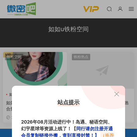
如如u铁粉空间
VIP
铁粉空间
铁粉热点
如如u
如如u铁粉空间
如如u
如如u铁粉空间
03期
站点提示
如如u铁粉空间圈子专属视图
如如u铁粉空间，一位用“松弛
合集
感”写诗的玲珑少女
VIP
2026-03-30
2026-03-29
2026年08月活动进行中！岛遇、秘语空间、
幻宇星球等资源上线了！【
同行请勿注册开通
会员复制链接外搬，查到直接封禁！】
（推荐