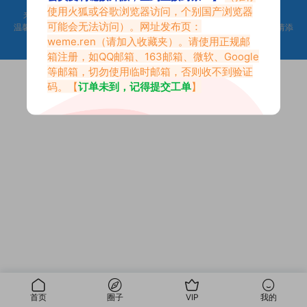
使用火狐或谷歌浏览器访问，个别国产浏览器
来不及找到心仪的内容？按
Ctr
+
D
收藏微密吧【Weme.Ren】
可能会无法访问）。网址发布页：
温馨提示：本站是只搬运福利但不生产福利。如果你觉得本站做的不错，请添
加到收藏夹！|
网站地图
weme.ren
（请加入收藏夹）。请使用正规邮
箱注册，如QQ邮箱、163邮箱、微软、Google
等邮箱，切勿使用临时邮箱，否则收不到验证
码。【
订单未到，记得提交工单
】
首页
圈子
VIP
我的