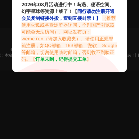
2026年08月活动进行中！岛遇、秘语空间、
幻宇星球等资源上线了！【
同行请勿注册开通
会员复制链接外搬，查到直接封禁！】
（推荐
使用火狐或谷歌浏览器访问，个别国产浏览器
可能会无法访问）。网址发布页：
weme.ren
（请加入收藏夹）。请使用正规邮
箱注册，如QQ邮箱、163邮箱、微软、Google
来不及找到心仪的内容？按
Ctr
+
D
收藏微密吧【Weme.Ren】
等邮箱，切勿使用临时邮箱，否则收不到验证
示：本站是只搬运福利但不生产福利。如果你觉得本站做的不错，请添加到收藏夹！|
码。【
订单未到，记得提交工单
】