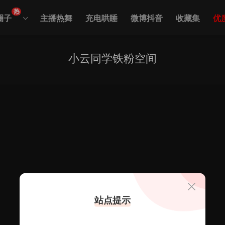
热
圈子
主播热舞
充电哄睡
微博抖音
收藏集
优
小云同学铁粉空间
站点提示