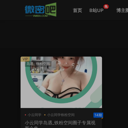
免
首页
B站UP
博主
VIP
岛遇
·
铁粉空间
小云同学
小云同学铁粉空间
14期
小云同学岛遇_铁粉空间圈子专属视