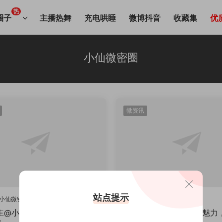
热
圈子
主播热舞
充电哄睡
微博抖音
收藏集
优
小仙微密圈
微资讯
站点提示
小仙微密圈
小仙
小仙微密圈
主@小仙微密圈合集，镜头下
抖音@小仙微密圈独特魅力