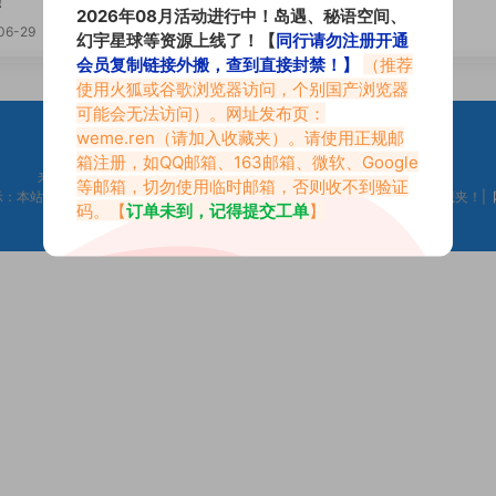
！
的艺术
2026年08月活动进行中！岛遇、秘语空间、
06-29
2024-05-04
幻宇星球等资源上线了！【
同行请勿注册开通
会员复制链接外搬，查到直接封禁！】
（推荐
使用火狐或谷歌浏览器访问，个别国产浏览器
可能会无法访问）。网址发布页：
weme.ren
（请加入收藏夹）。请使用正规邮
箱注册，如QQ邮箱、163邮箱、微软、Google
来不及找到心仪的内容？按
Ctr
+
D
收藏微密吧【Weme.Ren】
等邮箱，切勿使用临时邮箱，否则收不到验证
示：本站是只搬运福利但不生产福利。如果你觉得本站做的不错，请添加到收藏夹！|
码。【
订单未到，记得提交工单
】