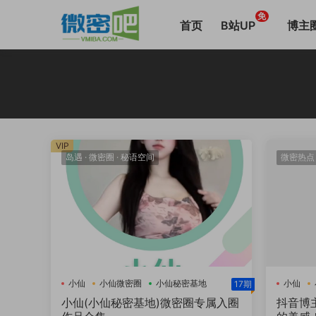
免
首页
B站UP
博主
VIP
岛遇
·
微密圈
·
秘语空间
微密热点
小仙
小仙微密圈
小仙秘密基地
小仙
17期
小仙(小仙秘密基地)微密圈专属入圈
抖音博