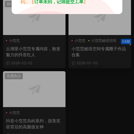
码。【
订单未到，记得提交工单
】
秘语热点
秘语热点
小范范
小范范
小范范秘语空间
06期
云湖里小范范专属内容，散发
小范范秘语空间专属圈子作品
魅力的抖音红人
合集
2026-02-02
2026-01-30
岛遇热点
小范范
抖音小范范岛屿系列，甜美笑
容背后的高颜值女神