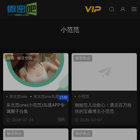
小范范
VIP
岛遇
·
秘语空间
微密热点
东北范one
东北范one岛遇
小范范
25期
小范范
东北范one(小范范)岛遇APP专
御姐范儿治愈心！遇见百万粉
属圈子合集
丝的宝藏博主小范范
VIP
2026-07-31
2026-02-07
秘语热点
秘语热点