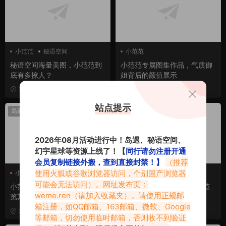
小范范
秘语空间
小范范
秘语空间海量美图，小范范到
小范范专属图集作品，气质御
底有多撩人？
姐背后的颜值展示
2026-02-06
2026-02-05
站点提示
岛遇热点
微密热点
2026年08月活动进行中！岛遇、秘语空间、
幻宇星球等资源上线了！【
同行请勿注册开通
会员复制链接外搬，查到直接封禁！】
（推荐
使用火狐或谷歌浏览器访问，个别国产浏览器
小范范
小范范岛屿
小范范
可能会无法访问）。网址发布页：
小范范岛屿专属帖有什么，一
高贵气质+火辣身材，小范范
weme.ren
（请加入收藏夹）。请使用正规邮
览其秘语空间作品
穿搭视频太养眼了！
箱注册，如QQ邮箱、163邮箱、微软、Google
2026-02-04
2026-02-03
等邮箱，切勿使用临时邮箱，否则收不到验证