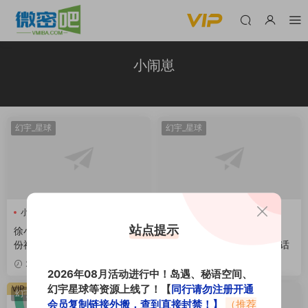
小闹崽
幻宇_星球
幻宇_星球
小闹崽
小闹崽
徐小闹
站点提示
徐小闹真实容貌，口罩下的一
小闹崽之前叫什么？口罩之
份神秘感
下，是舞者与自我的纯粹对话
2026-05-06
2026-05-02
2026年08月活动进行中！岛遇、秘语空间、
幻宇星球等资源上线了！【
同行请勿注册开通
VIP
幻宇星球
幻宇_星球
会员复制链接外搬，查到直接封禁！】
（推荐