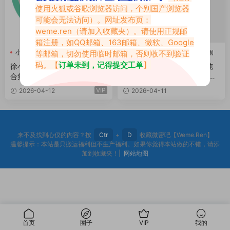
使用火狐或谷歌浏览器访问，个别国产浏览器
可能会无法访问）。网址发布页：
weme.ren
（请加入收藏夹）。请使用正规邮
箱注册，如QQ邮箱、163邮箱、微软、Google
小闹崽
徐小闹
小闹崽
小闹崽3.0
徐小闹
等邮箱，切勿使用临时邮箱，否则收不到验证
03期
徐小闹幻宇星球
码。【
订单未到，记得提交工单
】
徐小闹幻宇星球专属系列作品
舞魂之上！小闹崽3.0：用纯
合集
粹热爱对抗流量的「神秘舞
者」
VIP
2026-04-12
2026-04-11
来不及找到心仪的内容？按
Ctr
+
D
收藏微密吧【Weme.Ren】
温馨提示：本站是只搬运福利但不生产福利。如果你觉得本站做的不错，请添
加到收藏夹！|
网站地图
首页
圈子
VIP
我的