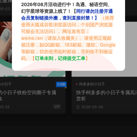
究健身的魅力
藏于日常
2026年08月活动进行中！岛遇、秘语空间、
06-03
2026-06-02
幻宇星球等资源上线了！【
同行请勿注册开通
会员复制链接外搬，查到直接封禁！】
（推荐
使用火狐或谷歌浏览器访问，个别国产浏览器
微密热点
可能会无法访问）。网址发布页：
weme.ren
（请加入收藏夹）。请使用正规邮
箱注册，如QQ邮箱、163邮箱、微软、Google
等邮箱，切勿使用临时邮箱，否则收不到验证
码。【
订单未到，记得提交工单
】
的小日子
柯多多的小日子
09期
的小日子铁粉空间
的小日子铁粉空间圈子专属
快手柯多多的小日子专属高
集
赏析
VIP
05-25
2026-05-06