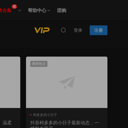
优
质合集
帮助中心
团购
登录
注册
微密热点
柯多多的小日子
」温柔
抖音柯多多的小日子最新动态，一