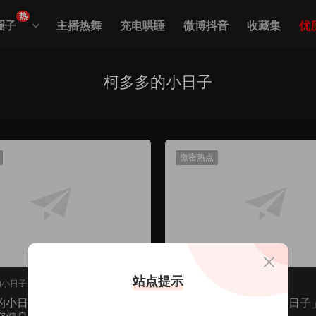
热
圈子
主播热舞
充电哄睡
微博抖音
收藏集
优
柯多多的小日子
微密热点
站点提示
的小日子
柯多多的小日子
的小日子铁粉空间魅力展
抖音博主「柯多多的小日子