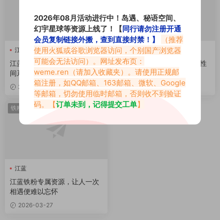
2026年08月活动进行中！岛遇、秘语空间、
幻宇星球等资源上线了！【
同行请勿注册开通
会员复制链接外搬，查到直接封禁！】
（推荐
使用火狐或谷歌浏览器访问，个别国产浏览器
江蓝
江蓝
可能会无法访问）。网址发布页：
江蓝「双面美学」回看铁粉空
江蓝铁粉图片图集，清新与性
weme.ren
（请加入收藏夹）。请使用正规邮
间系列图片
感交织的抖音“心动女神”
箱注册，如QQ邮箱、163邮箱、微软、Google
2026-03-29
2026-03-28
等邮箱，切勿使用临时邮箱，否则收不到验证
码。【
订单未到，记得提交工单
】
铁粉热点
江蓝
江蓝铁粉专属资源，让人一次
相遇便难以忘怀
2026-03-27