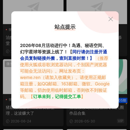
站点提示
猪颖颖颖
猪颖颖颖
猪颖颖颖岛遇
治愈系猪颖颖颖穿搭美照欣
猪颖颖颖岛遇新动态图集有多
堂，看完心情变好了
美？看完你就懂了
2026年08月活动进行中！岛遇、秘语空间、
幻宇星球等资源上线了！【
同行请勿注册开通
2026-06-26
2026-06-25
会员复制链接外搬，查到直接封禁！】
（推荐
VIP
微资讯
岛遇
·
微密圈
使用火狐或谷歌浏览器访问，个别国产浏览器
可能会无法访问）。网址发布页：
weme.ren
（请加入收藏夹）。请使用正规邮
箱注册，如QQ邮箱、163邮箱、微软、Google
等邮箱，切勿使用临时邮箱，否则收不到验证
码。【
订单未到，记得提交工单
】
猪颖颖颖
猪颖颖颖微密圈
猪颖颖颖
猪颖颖颖岛遇
05期
猪颖颖颖微密圈
猪颖颖颖微密圈图集资源整
猪颖颖颖岛遇_微密圈专属入圈
理，这波赚大了
作品合集
VIP
2026-06-24
2026-05-30