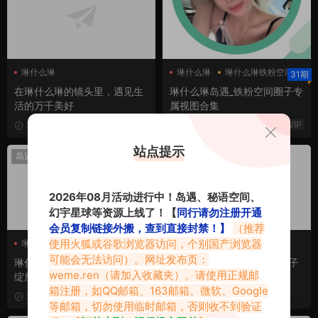
琳什么琳
琳什么琳
琳什么琳铁粉空间
31期
在琳什么琳的镜头里，遇见生
琳什么琳岛遇_铁粉空间圈子专
活的万千美好
属视图合集
VIP
2026-05-09
2026-04-26
站点提示
岛遇热点
岛遇热点
2026年08月活动进行中！岛遇、秘语空间、
幻宇星球等资源上线了！【
同行请勿注册开通
会员复制链接外搬，查到直接封禁！】
（推荐
使用火狐或谷歌浏览器访问，个别国产浏览器
琳什么琳
琳什么琳
可能会无法访问）。网址发布页：
琳什么琳岛遇北国冰花，惊艳
氧气少女琳什么琳：岛遇圈子
weme.ren
（请加入收藏夹）。请使用正规邮
绽放的抖音女神
的迷人风景
箱注册，如QQ邮箱、163邮箱、微软、Google
2026-04-17
2025-11-09
等邮箱，切勿使用临时邮箱，否则收不到验证