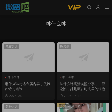
琳什么琳
岛遇热点
微资讯
琳什么琳
琳什么琳
琳什么琳岛遇专属内容，优雅
琳什么琳高清美照分享，一眼
如诗的裙装
沦陷，她是藏在时光里的惊艳
2026-05-13
2026-05-12
VIP
岛遇热点
岛遇
·
铁粉空间