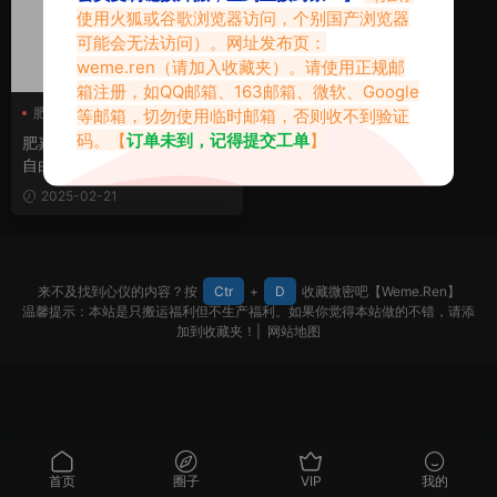
使用火狐或谷歌浏览器访问，个别国产浏览器
可能会无法访问）。网址发布页：
weme.ren
（请加入收藏夹）。请使用正规邮
箱注册，如QQ邮箱、163邮箱、微软、Google
肥嘉
肥嘉铁粉空间
等邮箱，切勿使用临时邮箱，否则收不到验证
码。【
订单未到，记得提交工单
】
肥嘉铁粉空间，光影间舞动的
自由灵魂
2025-02-21
来不及找到心仪的内容？按
Ctr
+
D
收藏微密吧【Weme.Ren】
温馨提示：本站是只搬运福利但不生产福利。如果你觉得本站做的不错，请添
加到收藏夹！|
网站地图
首页
圈子
VIP
我的