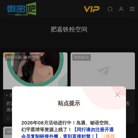
肥嘉铁粉空间
VIP
轻糖乐园
·
铁粉空间
铁粉热点
肥嘉
肥嘉轻糖乐园
肥嘉
肥嘉铁粉空间
30期
肥嘉铁粉空间
站点提示
肥嘉轻糖乐园_铁粉空间圈子专
肥嘉铁粉空间专属美照，氛围
属视图合集
感御姐的热辣与真实
VIP
2026-08-05
2026-05-24
2026年08月活动进行中！岛遇、秘语空间、
幻宇星球等资源上线了！【
同行请勿注册开通
铁粉热点
会员复制链接外搬，查到直接封禁！】
（推荐