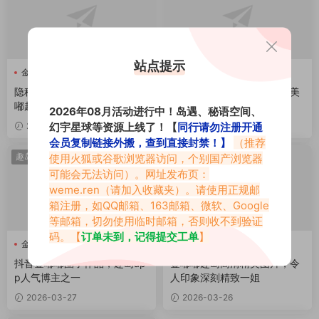
站点提示
金嘟嘟
金嘟嘟
隐秘之美惊艳觉醒! 微博金嘟
金嘟嘟趣岛专属资源，宝藏美
嘟趣岛高清大图分享
学的杰出网红
2026年08月活动进行中！岛遇、秘语空间、
幻宇星球等资源上线了！【
同行请勿注册开通
2026-03-29
2026-03-28
会员复制链接外搬，查到直接封禁！】
（推荐
趣岛热点
趣岛热点
使用火狐或谷歌浏览器访问，个别国产浏览器
可能会无法访问）。网址发布页：
weme.ren
（请加入收藏夹）。请使用正规邮
箱注册，如QQ邮箱、163邮箱、微软、Google
等邮箱，切勿使用临时邮箱，否则收不到验证
码。【
订单未到，记得提交工单
】
金嘟嘟
金嘟嘟
金嘟嘟趣岛
抖音金嘟嘟圈子作品，趣岛ap
金嘟嘟趣岛高清精美图片，令
p人气博主之一
人印象深刻精致一姐
2026-03-27
2026-03-26