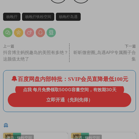
杨晚拧
杨晚拧铁粉空间
杨晚柠岛遇
上一篇
下一篇
抖音博主蚂拐趣岛的美照有多绝？
昕昕微密圈_岛遇APP专属圈子合
这颜值太绝了
集
百度网盘内部特批：SVIP会员直降最低100元
点我 每月免费领取500G容量空间，有效期30天
立即开通（先到先得）
猜你喜欢
VIP
VIP
趣岛
·
铁粉空间
岛遇
·
铁粉空间