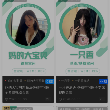
妈的大宝贝
妈的大宝贝趣岛
一只香
一只香岛遇
08期
44期
妈的大宝贝铁粉空间
一只香铁粉空间
妈的大宝贝趣岛及铁粉空间圈
一只香岛遇_铁粉空间圈子专属
子专属视图合集
视图合集
VIP
VIP
2026-08-06
2026-08-05
VIP
轻糖乐园
·
铁粉空间
博主圈子
·
岛遇
·
微密圈
·
摄影博主
·