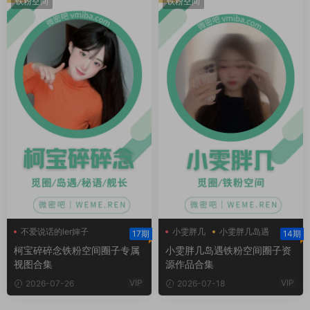
铁粉空间
铁粉空间
不爱说话的ler婶子
小雯胖几
小雯胖几岛遇
17期
14期
柯宝碎碎念
小雯胖几铁粉空间
柯宝碎碎念铁粉空间圈子专属
小雯胖几岛遇铁粉空间圈子资
柯宝碎碎念铁粉空间
视图合集
源作品合集
VIP
VIP
2026-07-26
2026-07-18