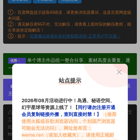
①：百度网盘提示提取码错误，请更换浏览器重试，这是百度网盘版
本问题。
②：遇见解压密码不对、无法解压，请查看上面对应的解压教程，能
分享就肯定能解压！
③：提示：
批量搬运链接外发封禁权限说明-正常用户可无视！
单个博主作品统一整合分享、素材高度去重复、逐
优势：
一归档方便收藏！
站点提示
严禁搬运资源链接，一经发现封号处理，素材资源
提示：
无露点、需求请绕道，关闭本站网页！
2026年08月活动进行中！岛遇、秘语空间、
幻宇星球等资源上线了！【
同行请勿注册开通
申明：本文资源均来源网友分享，若侵犯了您的权限可以提交
会员复制链接外搬，查到直接封禁！】
（推荐
工单处理。
使用火狐或谷歌浏览器访问，个别国产浏览器
此外本文章皆属于原创文章，转载请注明出处！原文链接：
可能会无法访问）。网址发布页：
https://vmiba.top/11270.html
weme.ren
（请加入收藏夹）。请使用正规邮