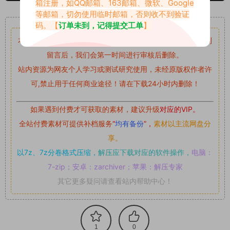
箱注册，如QQ邮箱、163邮箱、微软、Google
等邮箱，切勿使用临时邮箱，否则收不到验证
重要声明
码。【
订单未到，记得提交工单
】
本站资源均来自网络分享，如有侵犯你的权益请私信留言
收到
留言后，我们会第一时间进行审核后删除。
站内资源为网友个人学习或测试研究使用，未经原版权作者许
可,禁止用于任何商业途径！请在下载24小时内删除！
如果遇到付费才可获取的素材，建议升级
对应的VIP。
全站付费素材可提供补档服务
“
均有备份
”，
素材以主流网盘分
享。
以7z、7z分卷格式压缩，
解压应下载对应的软件操作，
电脑：
7-zip；安卓：zarchiver；苹果：解压专家
其它更多疑问请查看站内帮助中心！
1
0