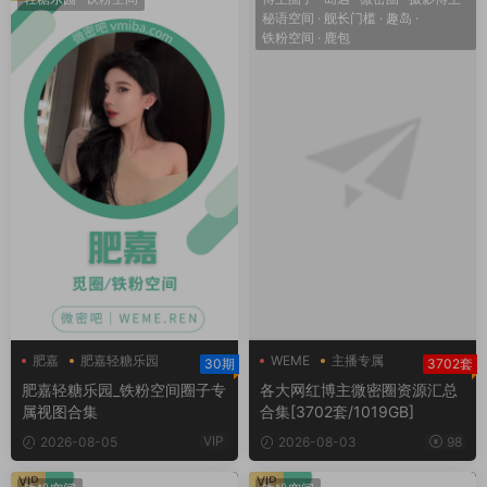
秘语空间
·
舰长门槛
·
趣岛
·
铁粉空间
·
鹿包
肥嘉
肥嘉轻糖乐园
WEME
主播专属
30期
3702套
肥嘉铁粉空间
主播定制
肥嘉轻糖乐园_铁粉空间圈子专
各大网红博主微密圈资源汇总
属视图合集
合集[3702套/1019GB]
VIP
2026-08-05
2026-08-03
98
VIP
VIP