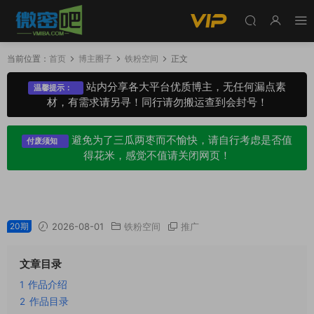
当前位置：
首页
博主圈子
铁粉空间
正文
站内分享各大平台优质博主，无任何漏点素
温馨提示：
材，有需求请另寻！同行请勿搬运查到会封号！
避免为了三瓜两枣而不愉快，请自行考虑是否值
付废须知
得花米，感觉不值请关闭网页！
杨晚柠岛遇铁粉空间圈子专属视图合集
20期
2026-08-01
铁粉空间
推广
文章目录
1
作品介绍
2
作品目录