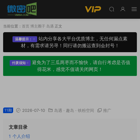
当前位置：
首页
博主圈子
岛遇
正文
站内分享各大平台优质博主，无任何漏点素
温馨提示：
材，有需求请另寻！同行请勿搬运查到会封号！
避免为了三瓜两枣而不愉快，请自行考虑是否值
付废须知
得花米，感觉不值请关闭网页！
李逍遥xy嗷嗷嗷岛遇_铁粉空间圈子专属视图合
集
11期
2026-07-10
岛遇
·
趣岛
·
铁粉空间
推广
文章目录
1
个人介绍