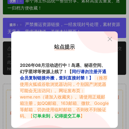
单个博主作品统一整合分享、素材高度去重复、逐
优势：
一归档方便收藏！
严禁搬运资源链接，一经发现封号处理，素材资源
提示：
无露点、需求请绕道，关闭本站网页！
站点提示
申明：本文资源均来源网友分享，若侵犯了您的权限可以提交
工单处理。
此外本文章皆属于原创文章，转载请注明出处！原文链接：
2026年08月活动进行中！岛遇、秘语空间、
https://vmiba.top/12394.html
幻宇星球等资源上线了！【
同行请勿注册开通
会员复制链接外搬，查到直接封禁！】
（推荐
重要声明
使用火狐或谷歌浏览器访问，个别国产浏览器
可能会无法访问）。网址发布页：
weme.ren
（请加入收藏夹）。请使用正规邮
本站资源均来自网络分享，如有侵犯你的权益请私信留言
收到
箱注册，如QQ邮箱、163邮箱、微软、Google
留言后，我们会第一时间进行审核后删除。
等邮箱，切勿使用临时邮箱，否则收不到验证
站内资源为网友个人学习或测试研究使用，未经原版权作者许
码。【
订单未到，记得提交工单
】
可,禁止用于任何商业途径！请在下载24小时内删除！