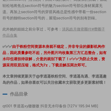
轻松地将焦点section符号的魅力section符号部位身材展露无
遗。再加上section符号的穿搭风格总是性感中带着一份section
符号的独特section符号的，展现section符号的别有韵味。
此外她的姐姐之前分享过，可参考：
清风皓月微密圈付#费圈子
作品合集
✅✅✅
由于铁粉空间资源本身就不稳定，并非专业的摄影机构作
品，因此质量参吃不起，另外图片均收集第三方汇总整合，如有
水印也请担待谅解，介意的就别下载了！✅✅✅为防止失效，资
源采用双层压缩，格式为7z，下载后解压两次即可。
本文章持续更新关于@李逍遥铁粉空间、李逍遥岛遇、李逍遥趣
岛的作品，如果你喜欢可以关注收藏本文获取更多更新素材哦！
作品目录
qt001 李逍遥xy嗷嗷嗷 抖音无水印备份 [127V 195.94 MB]