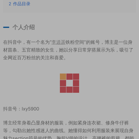
2
作品目录
个人介绍
在抖音中，有一个名为“
李逍遥
铁粉空间”的账号，博主是一位身
材苗条、五官精致的女生，她以分享日常穿搭展示为乐，吸引了
全网近百万粉丝的关注和喜爱。
抖音号：Ixy5900
博主经常身着凸显身材的服装，例如紧身连衣裙、修身牛仔裤
等，勾勒出她性感迷人的曲线。她懂得如何利用服装来展现自身
魅力section符号的优势，胸前V领的设计、高腰裤的剪裁，都能