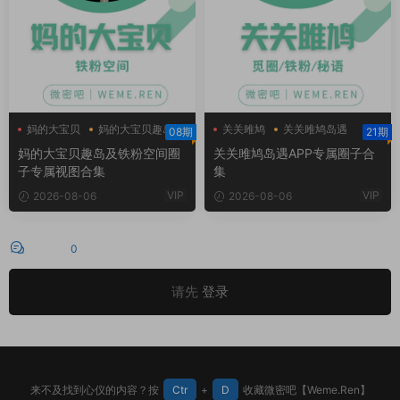
妈的大宝贝
妈的大宝贝趣岛
关关雎鸠
关关雎鸠岛遇
08期
21期
妈的大宝贝铁粉空间
妈的大宝贝趣岛及铁粉空间圈
关关雎鸠岛遇APP专属圈子合
子专属视图合集
集
VIP
VIP
2026-08-06
2026-08-06
评论
0
请先
登录
来不及找到心仪的内容？按
Ctr
+
D
收藏微密吧【Weme.Ren】