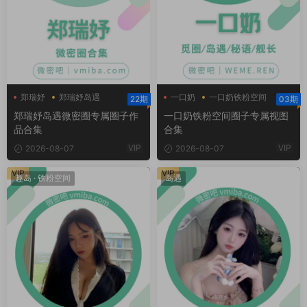
郑瑞妤
郑瑞妤岛遇
一口奶
一口奶铁粉空间
22期
03期
郑瑞妤微博
郑瑞妤岛遇微密圈专属圈子作
一口奶铁粉空间圈子专属视图
品合集
合集
VIP
VIP
2026-08-07
2026-08-07
VIP
VIP
趣岛
·
铁粉空间
岛遇