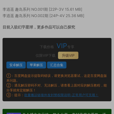
李逍遥 趣岛系列 NO.001期 [22P-3V 15.61 MB]
李逍遥 趣岛系列 NO.002期 [24P-4V 25.36 MB]
目前入驻幻宇星球，更多作品可以自己探究
VIP
下载价格
专享
仅限VIP下载
升级VIP
安卓解压
苹果解压
汇总合集
①：百度网盘提示提取码错误，请更换浏览器重试，这是百度网盘版
本问题。
②：遇见解压密码不对、无法解压，请查看上面对应的解压教程，能
分享就肯定能解压！
③：提示：
批量搬运链接外发封禁权限说明-正常用户可无视！