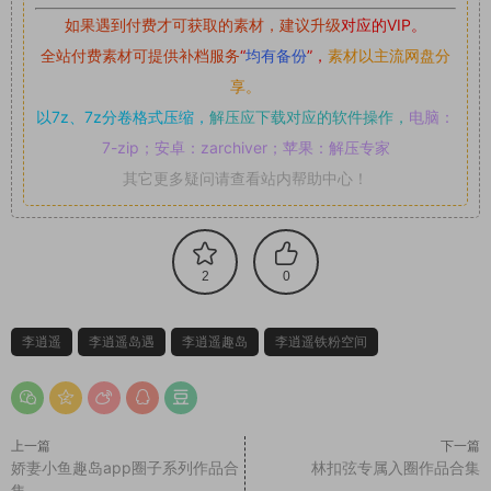
如果遇到付费才可获取的素材，建议升级
对应的VIP。
全站付费素材可提供补档服务
“
均有备份
”，
素材以主流网盘分
享。
以7z、7z分卷格式压缩，
解压应下载对应的软件操作，
电脑：
7-zip；安卓：zarchiver；苹果：解压专家
其它更多疑问请查看站内帮助中心！
2
0
李逍遥
李逍遥岛遇
李逍遥趣岛
李逍遥铁粉空间
上一篇
下一篇
娇妻小鱼趣岛app圈子系列作品合
林扣弦专属入圈作品合集
集