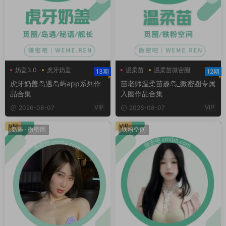
奶盖3.0
虎牙奶盖
温柔苗
温柔苗微密圈
13期
12期
虎牙奶盖岛遇
温柔苗趣岛
虎牙奶盖岛遇岛屿app系列作
苗老师温柔苗趣岛_微密圈专属
品合集
入圈作品合集
VIP
VIP
2026-08-07
2026-08-07
VIP
VIP
岛遇
·
微密圈
铁粉空间