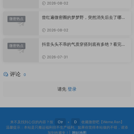
2026-08-02
曾红遍微密圈的梦梦野，突然消失后去了哪
微密热点
里？
2026-08-02
抖音头头不乖的气质穿搭到底有多绝？看完想
微密热点
照搬整套
2026-07-31
评论
0
请先
登录
来不及找到心仪的内容？按
Ctr
+
D
收藏微密吧【Weme.Ren】
温馨提示：本站是只搬运福利但不生产福利。如果你觉得本站做的不错，请添
加到收藏夹！|
网站地图