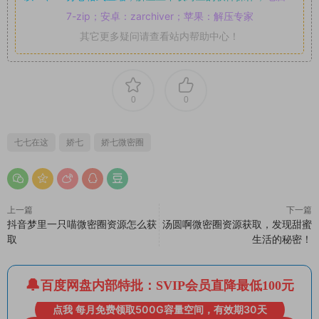
7-zip；安卓：zarchiver；苹果：解压专家
其它更多疑问请查看站内帮助中心！
0
0
七七在这
娇七
娇七微密圈
上一篇
下一篇
抖音梦里一只喵微密圈资源怎么获
汤圆啊微密圈资源获取，发现甜蜜
取
生活的秘密！
百度网盘内部特批：SVIP会员直降最低100元
点我 每月免费领取500G容量空间，有效期30天