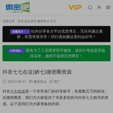
当前位置：
首页
热点资讯
微密热点
正文
站内分享各大平台优质博主，无任何漏点素
温馨提示：
材，有需求请另寻！同行请勿搬运查到会封号！
避免为了三瓜两枣而不愉快，请自行考虑是否值
付废须知
得花米，感觉不值请关闭网页！
抖音七七在这(娇七)微密圈资源
2023-06-21
微密热点
推广
抖音
七七在这
是一个非常热门的抖音账号，有着数百万的粉丝。
在微密圈里，我们为大家提供了丰富多彩的与抖音七七相关的资
源。以下是我们为大家准备的内容：