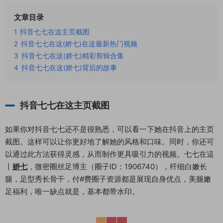
文章目录
1
抖音七七在这主页截图
2
抖音七七在这(娇七)在这最新热门视频
3
抖音七七在这(娇七)精彩剪辑合集
4
抖音七七在这(娇七)背后的故事
抖音七七在这主页截图
如果你对抖音七七还不是很熟悉，可以看一下她在抖音上的主页
截图。这样可以让你更好地了解她的风格和口味。同时，你还可
以通过此方法获得灵感，从而制作更具吸引力的视频。七七在這
丨
娇七
，微密圈丝足博主（圈子ID：1906740），纤细白嫩长
腿，足型秀长骨干，付#费圈子资源都是展现自身优点，美腿嫩
足福利，唯一缺点就是，基本都带水印。