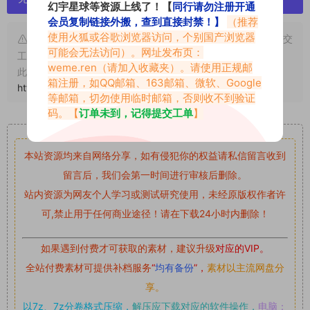
幻宇星球等资源上线了！【
同行请勿注册开通
会员复制链接外搬，查到直接封禁！】
（推荐
使用火狐或谷歌浏览器访问，个别国产浏览器
申明：本文资源均来源网友分享，若侵犯了您的权限可以提交
可能会无法访问）。网址发布页：
工单处理。
weme.ren
（请加入收藏夹）。请使用正规邮
此外本文章皆属于原创文章，转载请注明出处！原文链接：
箱注册，如QQ邮箱、163邮箱、微软、Google
https://vmiba.top/1298.html
等邮箱，切勿使用临时邮箱，否则收不到验证
码。【
订单未到，记得提交工单
】
重要声明
本站资源均来自网络分享，如有侵犯你的权益请私信留言
收到
留言后，我们会第一时间进行审核后删除。
站内资源为网友个人学习或测试研究使用，未经原版权作者许
可,禁止用于任何商业途径！请在下载24小时内删除！
如果遇到付费才可获取的素材，建议升级
对应的VIP。
全站付费素材可提供补档服务
“
均有备份
”，
素材以主流网盘分
享。
以7z、7z分卷格式压缩，
解压应下载对应的软件操作，
电脑：