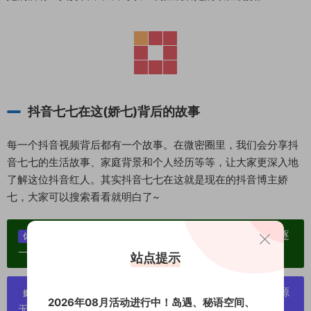
抖音七七在这(娇七)背后的故事
每一个抖音视频背后都有一个故事。在微密圈里，我们会分享抖
音七七的生活故事、家庭背景和个人经历等等，让大家更深入地
了解这位抖音红人。其实抖音七七在这就是现在的抖音博主娇
七，大家可以搜索看看就明白了~
单个博主作品统一整合分享、素材高度去重复、逐
优势：
一归档方便收藏！
站点提示
严禁搬运资源链接，一经发现封号处理，素材资源
提示：
2026年08月活动进行中！岛遇、秘语空间、
无露点、需求请绕道，关闭本站网页！