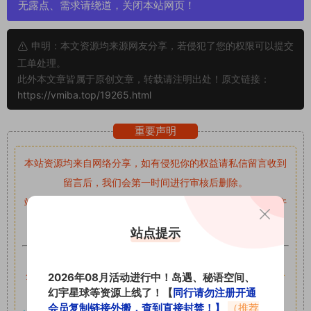
无露点、需求请绕道，关闭本站网页！
申明：本文资源均来源网友分享，若侵犯了您的权限可以提交
工单处理。
此外本文章皆属于原创文章，转载请注明出处！原文链接：
https://vmiba.top/19265.html
重要声明
本站资源均来自网络分享，如有侵犯你的权益请私信留言
收到
留言后，我们会第一时间进行审核后删除。
站内资源为网友个人学习或测试研究使用，未经原版权作者许
可,禁止用于任何商业途径！请在下载24小时内删除！
站点提示
如果遇到付费才可获取的素材，建议升级
对应的VIP。
全站付费素材可提供补档服务
“
均有备份
”，
素材以主流网盘分
2026年08月活动进行中！岛遇、秘语空间、
幻宇星球等资源上线了！【
同行请勿注册开通
享。
会员复制链接外搬，查到直接封禁！】
（推荐