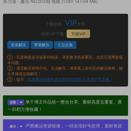
美乃滋 - 趣岛 NO.003期 视频 [138V 147.04 MB]
VIP
下载价格
专享
仅限VIP下载
升级VIP
安卓解压
苹果解压
汇总合集
①：百度网盘提示提取码错误，请更换浏览器重试，这是百度网盘版
本问题。
②：遇见解压密码不对、无法解压，请查看上面对应的解压教程，能
分享就肯定能解压！
③：提示：
批量搬运链接外发封禁权限说明-正常用户可无视！
单个博主作品统一整合分享、素材高度去重复、逐
优势：
一归档方便收藏！
严禁搬运资源链接，一经发现封号处理，素材资源
提示：