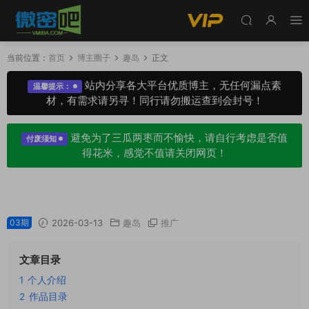
当前位置：
首页
博主圈子
趣岛
正文
站内分享各大平台优质博主，无任何漏点素
温馨提示：
材，有需求请另寻！同行请勿搬运查到会封号！
避免为了三瓜两枣而不愉快，请自行考虑是否值
付废须知
得花米，感觉不值请关闭网页！
美乃滋趣岛app圈子系列作品合集
03期
2026-03-13
趣岛
推广
文章目录
1
个人介绍
2
作品目录