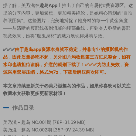
据了解，美乃滋在
趣岛App
上推出了自己的专属付#费资源区。这
里的分享内容，更加聚焦、更加精美绝伦，是她精心策划的“自拍
养眼图集”。这些图片，完美地捕捉了她身材的每一个黄金角度
——从清晰的腹部线条到流畅的腰部曲线，再到令人称赞的臀部
视觉效果，她将“魔鬼身材”的魅力展现得淋漓尽致。
✅✅✅
由于趣岛app资源本身就不稳定，并非专业的摄影机构作
品，因此质量参吃不起，另外图片均收集第三方汇总整合，如有
水印也请担待谅解，介意的就别下载了！✅✅✅为防止失效，资
源采用双层压缩，格式为7z，下载后解压两次即可。
本文章持续更新关于@美乃滋趣岛的作品，如果你喜欢可以关注
收藏本文获取更多更新素材哦！
作品目录
美乃滋 - 趣岛 NO.001期 [78P-31.69 MB]
美乃滋 - 趣岛 NO.002期 [35P-9V 24.39 MB]