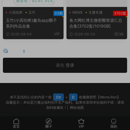
小高怕疼
玉竹
WEME
主播专属
03期
3702套
主播定制
玉竹(小高怕疼)趣岛app圈子
各大网红博主微密圈资源汇总
系列作品合集
合集[3702套/1019GB]
VIP
2026-08-04
2026-08-03
98
评论
0
请先
登录
来不及找到心仪的内容？按
Ctr
+
D
收藏微密吧【Weme.Ren】
温馨提示：本站是只搬运福利但不生产福利。如果你觉得本站做的不错，请添
加到收藏夹！|
网站地图
首页
圈子
VIP
我的