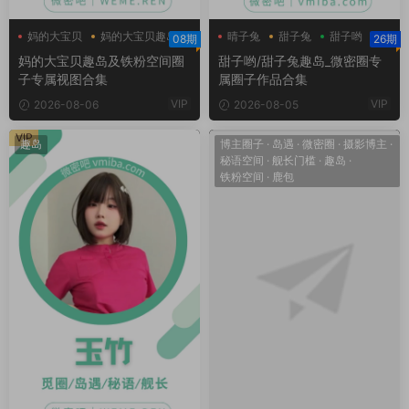
妈的大宝贝
妈的大宝贝趣岛
晴子兔
甜子兔
甜子哟
08期
26期
妈的大宝贝铁粉空间
妈的大宝贝趣岛及铁粉空间圈
甜子哟/甜子兔趣岛_微密圈专
子专属视图合集
属圈子作品合集
VIP
VIP
2026-08-06
2026-08-05
VIP
趣岛
博主圈子
·
岛遇
·
微密圈
·
摄影博主
·
秘语空间
·
舰长门槛
·
趣岛
·
铁粉空间
·
鹿包