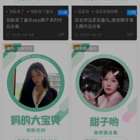
我歇菜了
我歇菜了趣岛
温柔苗
温柔苗微密圈
03期
12期
温柔苗趣岛
我歇菜了趣岛app圈子系列作
苗老师温柔苗趣岛_微密圈专属
品合集
入圈作品合集
VIP
VIP
2026-08-08
2026-08-07
VIP
VIP
趣岛
·
铁粉空间
微密圈
·
趣岛