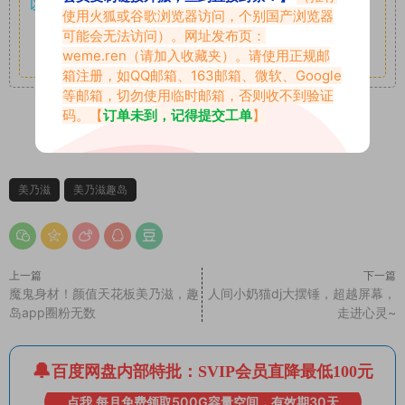
以7z、7z分卷格式压缩，
解压应下载对应的软件操作，
电脑：
使用火狐或谷歌浏览器访问，个别国产浏览器
7-zip；安卓：zarchiver；苹果：解压专家
可能会无法访问）。网址发布页：
weme.ren
（请加入收藏夹）。请使用正规邮
其它更多疑问请查看站内帮助中心！
箱注册，如QQ邮箱、163邮箱、微软、Google
等邮箱，切勿使用临时邮箱，否则收不到验证
码。【
订单未到，记得提交工单
】
0
0
美乃滋
美乃滋趣岛
上一篇
下一篇
魔鬼身材！颜值天花板美乃滋，趣
人间小奶猫dj大摆锤，超越屏幕，
岛app圈粉无数
走进心灵~
百度网盘内部特批：SVIP会员直降最低100元
点我 每月免费领取500G容量空间，有效期30天