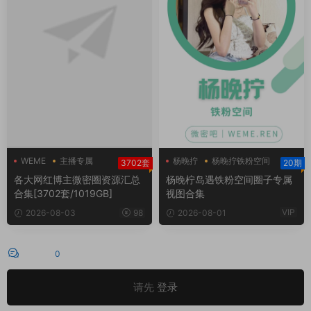
WEME
主播专属
杨晚拧
杨晚拧铁粉空间
3702套
20期
主播定制
杨晚柠岛遇
各大网红博主微密圈资源汇总
杨晚柠岛遇铁粉空间圈子专属
合集[3702套/1019GB]
视图合集
VIP
2026-08-03
98
2026-08-01
评论
0
请先
登录