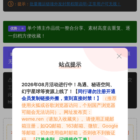
③：提示：
批量搬运链接外发封禁权限说明-正常用户可无视！
单个博主作品统一整合分享、素材高度去重复、逐
优势：
一归档方便收藏！
严禁搬运资源链接，一经发现封号处理，素材资源
提示：
无露点、需求请绕道，关闭本站网页！
站点提示
申明：本文资源均来源网友分享，若侵犯了您的权限可以提交
2026年08月活动进行中！岛遇、秘语空间、
工单处理。
幻宇星球等资源上线了！【
同行请勿注册开通
此外本文章皆属于原创文章，转载请注明出处！原文链接：
会员复制链接外搬，查到直接封禁！】
（推荐
https://vmiba.top/19370.html
使用火狐或谷歌浏览器访问，个别国产浏览器
可能会无法访问）。网址发布页：
重要声明
weme.ren
（请加入收藏夹）。请使用正规邮
箱注册，如QQ邮箱、163邮箱、微软、Google
等邮箱，切勿使用临时邮箱，否则收不到验证
本站资源均来自网络分享，如有侵犯你的权益请私信留言
收到
码。【
订单未到，记得提交工单
】