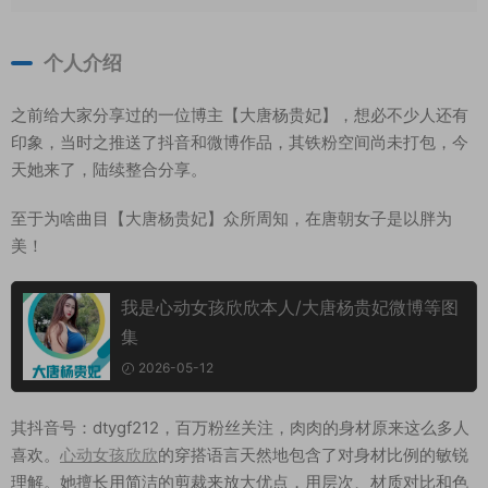
个人介绍
之前给大家分享过的一位博主【大唐杨贵妃】，想必不少人还有
印象，当时之推送了抖音和微博作品，其铁粉空间尚未打包，今
天她来了，陆续整合分享。
至于为啥曲目【大唐杨贵妃】众所周知，在唐朝女子是以胖为
美！
我是心动女孩欣欣本人/大唐杨贵妃微博等图
集
2026-05-12
其
抖音号：dtygf212，百万粉丝关注，肉肉的身材原来这么多人
喜欢。
心动女孩欣欣
的穿搭语言天然地包含了对身材比例的敏锐
理解。她擅长用简洁的剪裁来放大优点，用层次、材质对比和色