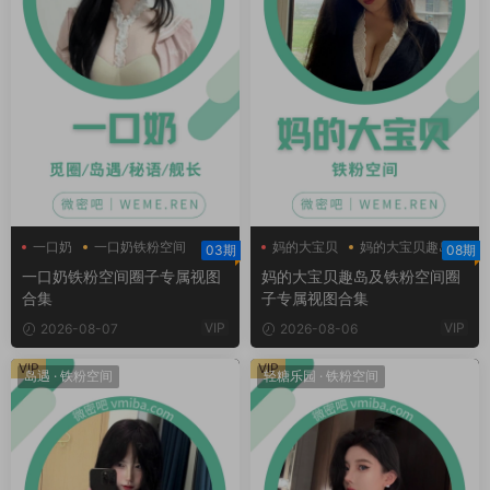
一口奶
一口奶铁粉空间
妈的大宝贝
妈的大宝贝趣岛
03期
08期
妈的大宝贝铁粉空间
一口奶铁粉空间圈子专属视图
妈的大宝贝趣岛及铁粉空间圈
合集
子专属视图合集
VIP
VIP
2026-08-07
2026-08-06
VIP
VIP
岛遇
·
铁粉空间
轻糖乐园
·
铁粉空间