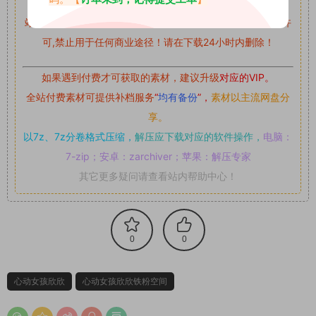
留言后，我们会第一时间进行审核后删除。
站内资源为网友个人学习或测试研究使用，未经原版权作者许
可,禁止用于任何商业途径！请在下载24小时内删除！
如果遇到付费才可获取的素材，建议升级
对应的VIP。
全站付费素材可提供补档服务
“
均有备份
”，
素材以主流网盘分
享。
以7z、7z分卷格式压缩，
解压应下载对应的软件操作，
电脑：
7-zip；安卓：zarchiver；苹果：解压专家
其它更多疑问请查看站内帮助中心！
0
0
心动女孩欣欣
心动女孩欣欣铁粉空间