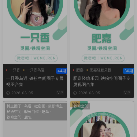
一只香
一只香岛遇
肥嘉
肥嘉轻糖乐园
44期
30期
一只香铁粉空间
肥嘉铁粉空间
一只香岛遇_铁粉空间圈子专属
肥嘉轻糖乐园_铁粉空间圈子专
视图合集
属视图合集
VIP
VIP
2026-08-05
2026-08-05
VIP
博主圈子
·
岛遇
·
微密圈
·
摄影博主
·
铁粉空间
秘语空间
·
舰长门槛
·
趣岛
·
铁粉空间
·
鹿包