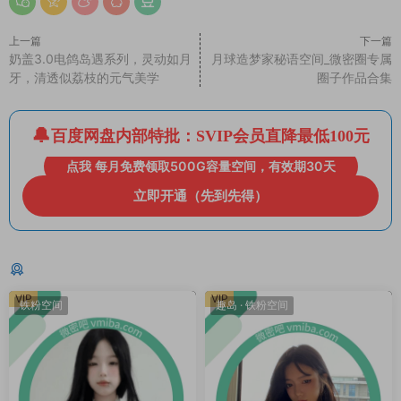
上一篇
下一篇
奶盖3.0电鸽岛遇系列，灵动如月
月球造梦家秘语空间_微密圈专属
牙，清透似荔枝的元气美学
圈子作品合集
百度网盘内部特批：SVIP会员直降最低100元
点我 每月免费领取500G容量空间，有效期30天
立即开通（先到先得）
猜你喜欢
VIP
VIP
铁粉空间
趣岛
·
铁粉空间