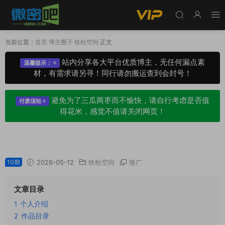
当前位置：
首页
博主圈子
铁粉空间
正文
站内分享各大平台优质博主，无任何漏点素
温馨提示：
材，有需求请另寻！同行请勿搬运查到会封号！
避免为了三瓜两枣而不愉快，请自行考虑是否值
付废须知
得花米，感觉不值请关闭网页！
心动女孩欣欣铁粉空间圈子专属视图合集
10期
2026-05-12
铁粉空间
推广
文章目录
1
个人介绍
2
作品目录