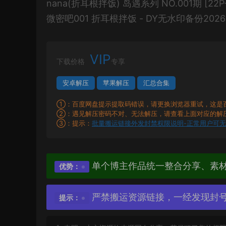
nana(折耳根拌饭) 岛遇系列 NO.001期 [22P-1
微密吧001 折耳根拌饭 - DY无水印备份2026052
VIP
下载价格
专享
安卓解压
苹果解压
汇总合集
①：百度网盘提示提取码错误，请更换浏览器重试，这是
②：遇见解压密码不对、无法解压，请查看上面对应的解
③：提示：
批量搬运链接外发封禁权限说明-正常用户可
单个博主作品统一整合分享、素
优势：
严禁搬运资源链接，一经发现封
提示：