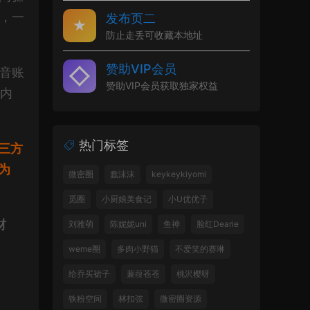
艳，一
发布页二
防止走丢可收藏本地址
赞助VIP会员
抖音账
赞助VIP会员获取独家权益
化内
热门标签
三方
为
微密圈
蠢沫沫
keykeykiyomi
觅圈
小厨娘美食记
小U优优子
材
刘雅萌
陈妮妮uni
鱼神
脸红Dearie
weme圈
多肉小野猫
不爱笑的赛琳
给乔买裙子
蒹葭苍苍
桃沢樱呀
铁粉空间
林扣弦
微密圈资源