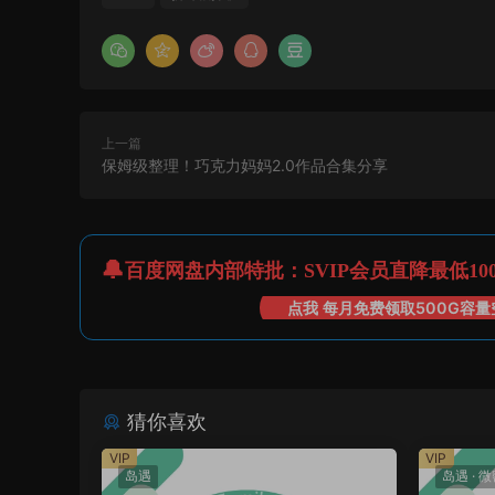
上一篇
保姆级整理！巧克力妈妈2.0作品合集分享
百度网盘内部特批：SVIP会员直降最低10
点我 每月免费领取500G容量
猜你喜欢
VIP
VIP
岛遇
岛遇
·
微