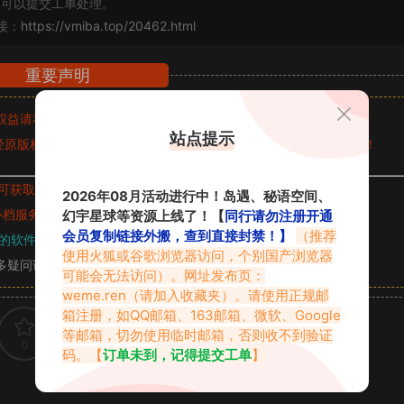
可以提交工单处理。
接：
https://vmiba.top/20462.html
重要声明
权益请私信留言
收到留言后，我们会第一时间进行审核后删除。
站点提示
原版权作者许可,禁止用于任何商业途径！请在下载24小时内删除！
可获取的素材，建议升级
对应的VIP。
2026年08月活动进行中！岛遇、秘语空间、
补档服务
“
均有备份
幻宇星球等资源上线了！【
”，
素材以主流网盘分享。
同行请勿注册开通
会员复制链接外搬，查到直接封禁！】
（推荐
的软件操作，
电脑：7-zip；安卓：zarchiver；苹果：解压专家
使用火狐或谷歌浏览器访问，个别国产浏览器
多疑问请查看站内帮助中心！
可能会无法访问）。网址发布页：
weme.ren
（请加入收藏夹）。请使用正规邮
箱注册，如QQ邮箱、163邮箱、微软、Google
等邮箱，切勿使用临时邮箱，否则收不到验证
0
0
码。【
订单未到，记得提交工单
】