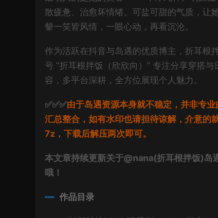
散疲惫、治愈坏情绪。可盐可甜的气质，让她既
颦一笑皆风情，一眼心动，再看沉沦。
作为活跃在抖音与岛遇的优质博主，折耳根拌
号 “折耳根拌饭（欣欣向）” 专注分享穿搭与日常
容，多平台深耕，全方位展现个人魅力。
✅✅✅
由于岛遇资源本身就不稳定，并非专业
汇总整合，如有水印也请担待谅解，介意的
7z，下载后解压两次即可。
本文章持续更新关于@nana(折耳根拌饭)
哦！
作品目录