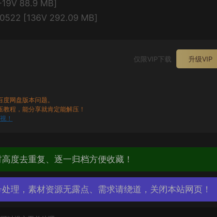
9V 88.9 MB]
2 [136V 292.09 MB]
仅限VIP下载
升级VIP
百度网盘版本问题。
压教程，能分享就肯定能解压！
无视！
材高度去重复、逐一归档方便收藏！
号处理，素材资源无露点、需求请绕道，关闭本站网页！