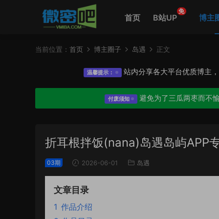
免
首页
B站UP
博主
当前位置：
首页
博主圈子
岛遇
正文
站内分享各大平台优质博主
温馨提示：
避免为了三瓜两枣而不
付废须知
折耳根拌饭(nana)岛遇岛屿AP
03期
2026-06-01
岛遇
文章目录
1
作品介绍