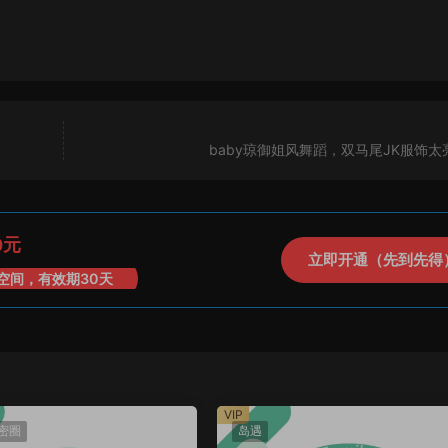
baby琼御姐风舞蹈，双马尾JK服饰太
0元
立即开通（先到先得
空间，有效期30天
VIP
密圈
岛遇