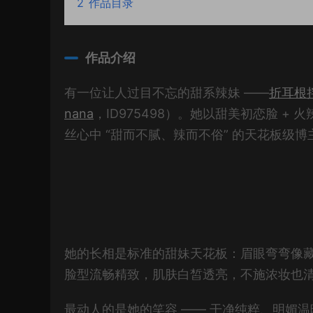
2
作品目录
作品介绍
有一位让人过目不忘的甜系辣妹 ——
折耳根
nana
，ID975498）。她以甜美初恋脸 +
丝心中 “甜而不腻、辣而不俗” 的天花板级博
她的长相是标准的甜妹天花板：眉眼弯弯像
脸型流畅精致，肌肤白皙透亮，不施浓妆也
最动人的是她的笑容 —— 干净纯粹、明媚