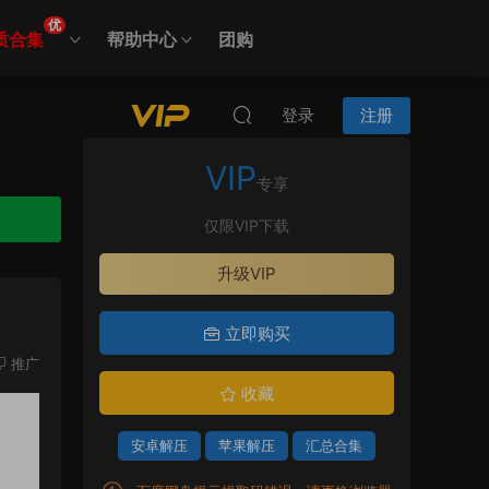
优
质合集
帮助中心
团购
登录
注册
VIP
专享
仅限VIP下载
升级VIP
立即购买
推广
收藏
安卓解压
苹果解压
汇总合集