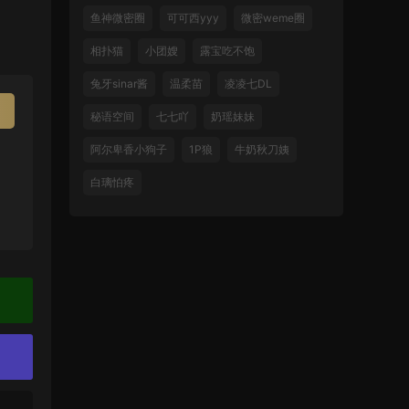
鱼神微密圈
可可西yyy
微密weme圈
相扑猫
小团嫂
露宝吃不饱
兔牙sinar酱
温柔苗
凌凌七DL
秘语空间
七七吖
奶瑶妹妹
阿尔卑香小狗子
1P狼
牛奶秋刀姨
白璃怕疼