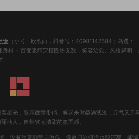
拌饭
（小号：欣欣向，抖音号：40981142584；岛遇：
 火辣身材 + 百变吸睛穿搭圈粉无数，笑容治愈、风格鲜明
主。
藏着星光，眼尾微微带俏，笑起来时梨涡浅浅，元气又无
清丽动人，自带软萌清甜的氛围感。
温暖，没有丝毫刻意与做作，像夏日冰镇汽水般清爽，能瞬