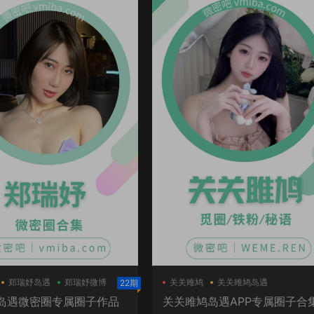
郑瑞妤岛遇
郑瑞妤微博
关关雎鸠
关关雎鸠岛遇
22期
岛遇微密圈专属圈子作品
关关雎鸠岛遇APP专属圈子合