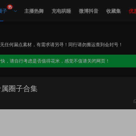
热
圈子
主播热舞
充电哄睡
微博抖音
收藏集
优
，无任何漏点素材，有需求请另寻！同行请勿搬运查到会封号！
愉快，请自行考虑是否值得花米，感觉不值请关闭网页！
P专属圈子合集