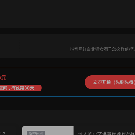
抖音网红白龙猫女圈子怎么样值得
0元
立即开通（先到先得
空间，有效期30天
炉？颜
迷人的小艾琳微密圈作品
微密热点