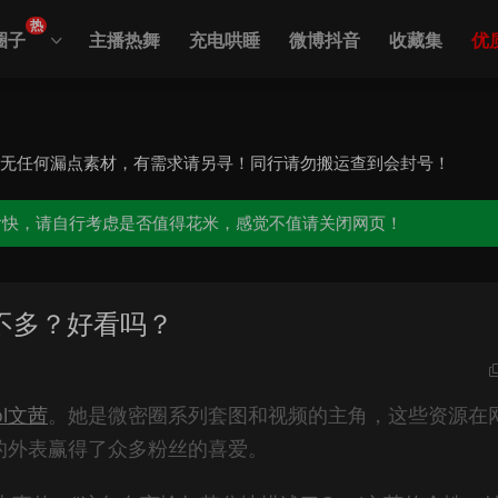
热
圈子
主播热舞
充电哄睡
微博抖音
收藏集
优
，无任何漏点素材，有需求请另寻！同行请勿搬运查到会封号！
愉快，请自行考虑是否值得花米，感觉不值请关闭网页！
差不多？好看吗？
ol文茜
。她是微密圈系列套图和视频的主角，这些资源在
感的外表赢得了众多粉丝的喜爱。