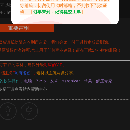
可以提交工单处理。
等邮箱，切勿使用临时邮箱，否则收不到验证
码。【
订单未到，记得提交工单
】
接：
https://vmiba.top/6737.html
重要声明
权益请私信留言
收到留言后，我们会第一时间进行审核后删除。
原版权作者许可,禁止用于任何商业途径！请在下载24小时内删除！
可获取的素材，建议升级
对应的VIP。
补档服务
“
均有备份
”，
素材以主流网盘分享。
的软件操作，
电脑：7-zip；安卓：zarchiver；苹果：解压专家
多疑问请查看站内帮助中心！
0
0