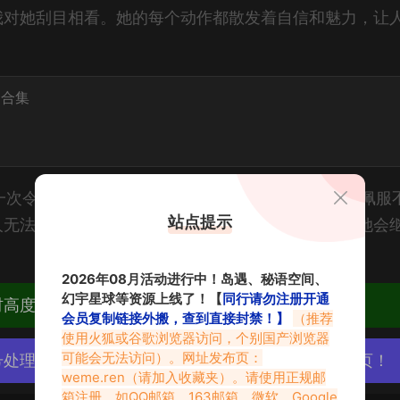
我对她刮目相看。她的每个动作都散发着自信和魅力，让
品合集
是一次令人难以忘怀的观影体验。她的魅力和实力让人佩服
站点提示
人无法抗拒。我期待着她未来更多精彩的表现，相信她会
2026年08月活动进行中！岛遇、秘语空间、
幻宇星球等资源上线了！【
同行请勿注册开通
材高度去重复、逐一归档方便收藏！
会员复制链接外搬，查到直接封禁！】
（推荐
使用火狐或谷歌浏览器访问，个别国产浏览器
可能会无法访问）。网址发布页：
号处理，素材资源无露点、需求请绕道，关闭本站网页！
weme.ren
（请加入收藏夹）。请使用正规邮
箱注册，如QQ邮箱、163邮箱、微软、Google