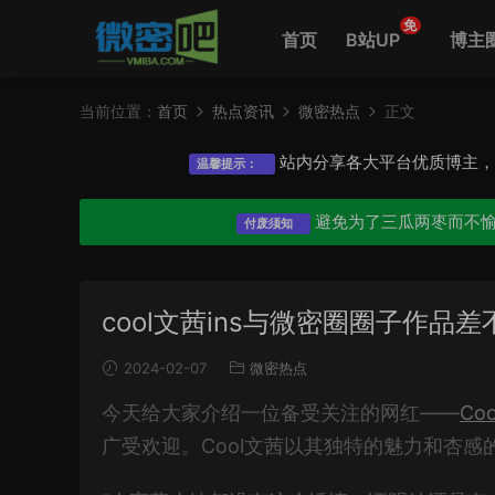
免
首页
B站UP
博主
当前位置：
首页
热点资讯
微密热点
正文
站内分享各大平台优质博主
温馨提示：
避免为了三瓜两枣而不
付废须知
cool文茜ins与微密圈圈子作品
2024-02-07
微密热点
今天给大家介绍一位备受关注的网红——
Co
广受欢迎。Cool文茜以其独特的魅力和杏