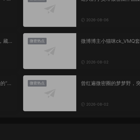
片，到底有多惊艳？
2026-08-06
，藏
微博博主小猫咪ck_VMQ套
微密热点
思？
图，御系视觉魅力代表
2026-08-02
的“卡
曾红遍微密圈的梦梦野，
微密热点
视觉
消失后去了哪里？
2026-08-02