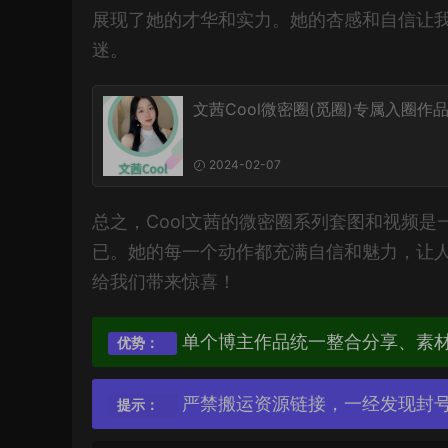
展现了她的才华和实力。她的杏感和自信让
迷。
文茜Cool微密圈(觅圈)专属入圈作
2024-02-07
总之，Cool文茜的微密圈系列套图和视频
已。她的每一个动作都充满自信和魅力，让
给我们带来惊喜！
单个博主作品统一整合分享、素
优势：
严禁搬运资源链接，一经发现封
提示：