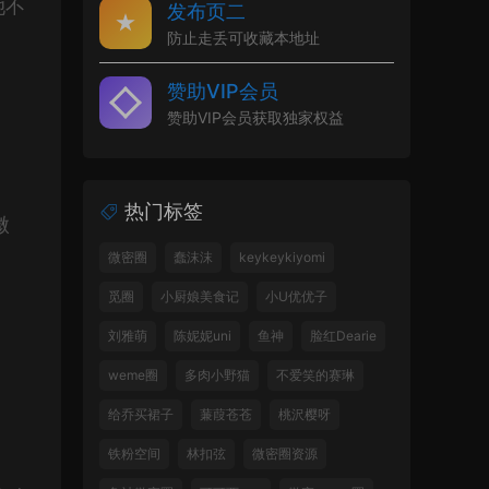
她不
发布页二
防止走丢可收藏本地址
赞助VIP会员
赞助VIP会员获取独家权益
热门标签
微
微密圈
蠢沫沫
keykeykiyomi
觅圈
小厨娘美食记
小U优优子
刘雅萌
陈妮妮uni
鱼神
脸红Dearie
weme圈
多肉小野猫
不爱笑的赛琳
给乔买裙子
蒹葭苍苍
桃沢樱呀
铁粉空间
林扣弦
微密圈资源