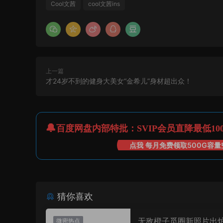
Cool文茜
cool文茜ins
上一篇
才24岁不到的健身大美女“金希儿”身材超出众！
百度网盘内部特批：SVIP会员直降最低10
点我 每月免费领取500G容量
猜你喜欢
无敌橙子觅圈新照片出
微密热点