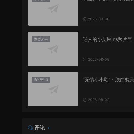
值直接封神太惊艳！
2026-08-08
迷人的小艾琳ins照片里
微密热点
着多少不为人知的小心
2026-08-05
“无情小小颖”：肤白貌美
微密热点
姿兰”眼眸，微密圈里的
盛宴
2026-08-02
评论
0