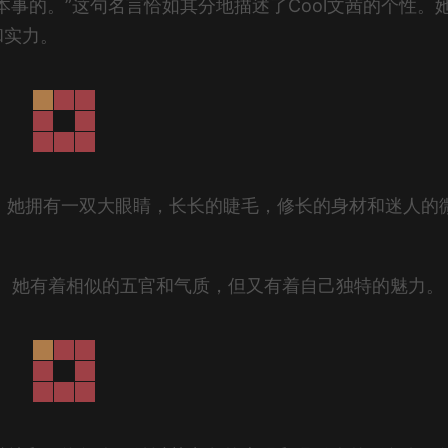
事的。”这句名言恰如其分地描述了Cool文茜的个性。
和实力。
角。她拥有一双大眼睛，长长的睫毛，修长的身材和迷人的
。
斯通。她有着相似的五官和气质，但又有着自己独特的魅力。