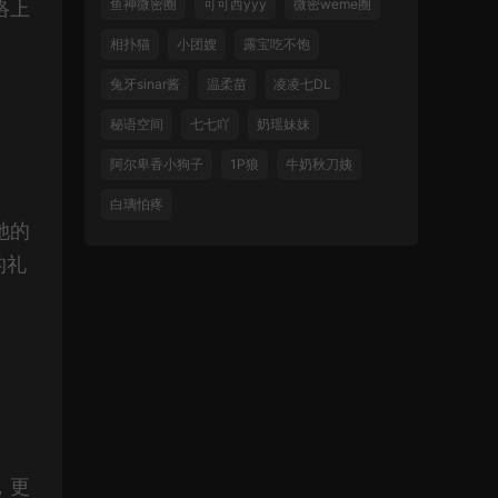
鱼神微密圈
可可西yyy
微密weme圈
络上
相扑猫
小团嫂
露宝吃不饱
兔牙sinar酱
温柔苗
凌凌七DL
秘语空间
七七吖
奶瑶妹妹
阿尔卑香小狗子
1P狼
牛奶秋刀姨
白璃怕疼
她的
的礼
，更