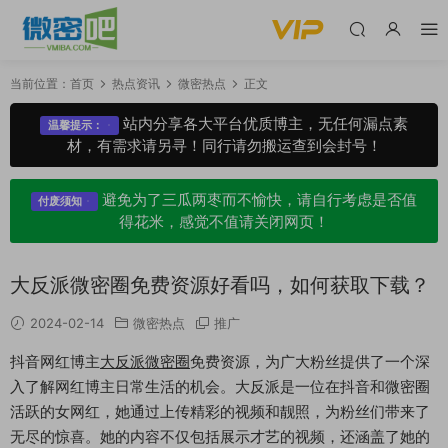
当前位置：
首页
热点资讯
微密热点
正文
站内分享各大平台优质博主，无任何漏点素
温馨提示：
材，有需求请另寻！同行请勿搬运查到会封号！
避免为了三瓜两枣而不愉快，请自行考虑是否值
付废须知
得花米，感觉不值请关闭网页！
大反派微密圈免费资源好看吗，如何获取下载？
2024-02-14
微密热点
推广
抖音网红博主
大反派微密圈
免费资源，为广大粉丝提供了一个深
入了解网红博主日常生活的机会。大反派是一位在抖音和微密圈
活跃的女网红，她通过上传精彩的视频和靓照，为粉丝们带来了
无尽的惊喜。她的内容不仅包括展示才艺的视频，还涵盖了她的