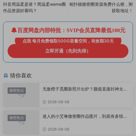
抖音周温柔是谁？周温柔weme圈
相扑猫微密圈资源免费什么梗，附
作品资源好看吗？
获取地址！
百度网盘内部特批：SVIP会员直降最低100元
点我 每月免费领取500G容量空间，有效期30天
立即开通（先到先得）
猜你喜欢
无敌橙子觅圈新照片出炉？颜值直接封神太惊
微密热点
艳！
2026-08-08
迷人的小艾琳微密圈作品图片，到底有多惊
微密热点
艳？
2026-08-06