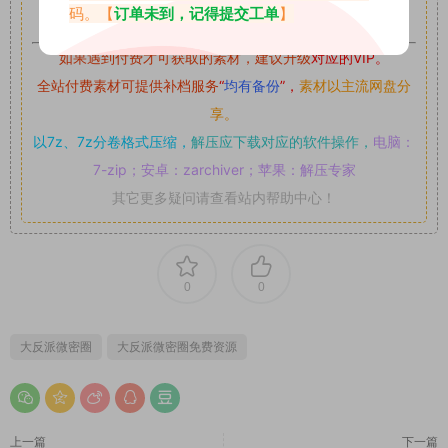
可,禁止用于任何商业途径！请在下载24小时内删除！
码。【
订单未到，记得提交工单
】
如果遇到付费才可获取的素材，建议升级
对应的VIP。
全站付费素材可提供补档服务
“
均有备份
”，
素材以主流网盘分
享。
以7z、7z分卷格式压缩，
解压应下载对应的软件操作，
电脑：
7-zip；安卓：zarchiver；苹果：解压专家
其它更多疑问请查看站内帮助中心！
0
0
大反派微密圈
大反派微密圈免费资源
上一篇
下一篇