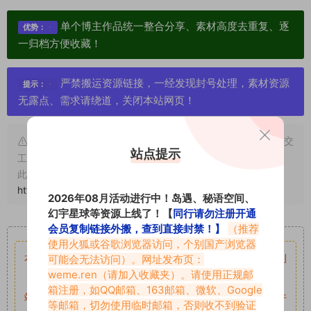
单个博主作品统一整合分享、素材高度去重复、逐
优势：
一归档方便收藏！
严禁搬运资源链接，一经发现封号处理，素材资源
提示：
无露点、需求请绕道，关闭本站网页！
申明：本文资源均来源网友分享，若侵犯了您的权限可以提交
站点提示
工单处理。
此外本文章皆属于原创文章，转载请注明出处！原文链接：
https://vmiba.top/6806.html
2026年08月活动进行中！岛遇、秘语空间、
幻宇星球等资源上线了！【
同行请勿注册开通
重要声明
会员复制链接外搬，查到直接封禁！】
（推荐
使用火狐或谷歌浏览器访问，个别国产浏览器
本站资源均来自网络分享，如有侵犯你的权益请私信留言
收到
可能会无法访问）。网址发布页：
weme.ren
（请加入收藏夹）。请使用正规邮
留言后，我们会第一时间进行审核后删除。
箱注册，如QQ邮箱、163邮箱、微软、Google
站内资源为网友个人学习或测试研究使用，未经原版权作者许
等邮箱，切勿使用临时邮箱，否则收不到验证