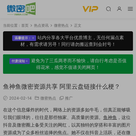
当前位置：
首页
热点资讯
微密热点
正文
站内分享各大平台优质博主，无任何漏点素
温馨提示：
材，有需求请另寻！同行请勿搬运查到会封号！
避免为了三瓜两枣而不愉快，请自行考虑是否值
付废须知
得花米，感觉不值请关闭网页！
鱼神鱼微密资源共享 阿里云盘链接什么梗？
2024-02-14
微密热点
推广
在这个信息爆炸的时代，网络上的资源多如牛毛，但真正能够吸
引我们眼球的，往往是那些独家、高质量的资源。
鱼神鱼
，这位
抖音及微密圈上备受关注的网红，以其独特的穿搭和丰富的图片
资源成为了众多粉丝追捧的焦点。她不仅在抖音上活跃，还在微