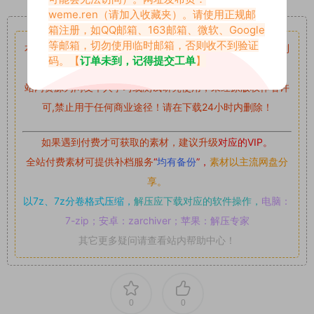
weme.ren
（请加入收藏夹）。请使用正规邮
重要声明
箱注册，如QQ邮箱、163邮箱、微软、Google
等邮箱，切勿使用临时邮箱，否则收不到验证
本站资源均来自网络分享，如有侵犯你的权益请私信留言
收到
码。【
订单未到，记得提交工单
】
留言后，我们会第一时间进行审核后删除。
站内资源为网友个人学习或测试研究使用，未经原版权作者许
可,禁止用于任何商业途径！请在下载24小时内删除！
如果遇到付费才可获取的素材，建议升级
对应的VIP。
全站付费素材可提供补档服务
“
均有备份
”，
素材以主流网盘分
享。
以7z、7z分卷格式压缩，
解压应下载对应的软件操作，
电脑：
7-zip；安卓：zarchiver；苹果：解压专家
其它更多疑问请查看站内帮助中心！
0
0