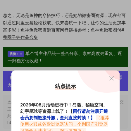
总之，无论是鱼神的穿搭技巧，还是她的微密圈资源，现在都可
以通过阿里云盘轻松获取。快来尝试一下吧，让你的生活更加丰
富多彩！鱼神鱼微密资源百度网盘链接参考：
鱼神鱼微密圈付#
费圈子等作品合集
单个博主作品统一整合分享、素材高度去重复、逐
优势：
一归档方便收藏！
严禁搬运资源链接，一经发现封号处理，素材资源
提示：
无露点、需求请绕道，关闭本站网页！
站点提示
申明：本文资源均来源网友分享，若侵犯了您的权限可以提交
2026年08月活动进行中！岛遇、秘语空间、
工单处理。
幻宇星球等资源上线了！【
同行请勿注册开通
此外本文章皆属于原创文章，转载请注明出处！原文链接：
会员复制链接外搬，查到直接封禁！】
（推荐
https://vmiba.top/6812.html
使用火狐或谷歌浏览器访问，个别国产浏览器
可能会无法访问）。网址发布页：