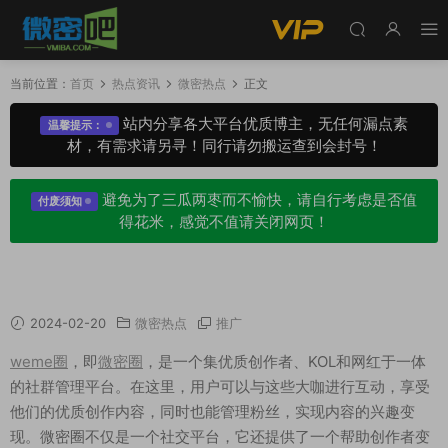
当前位置：
首页
热点资讯
微密热点
正文
站内分享各大平台优质博主，无任何漏点素
温馨提示：
材，有需求请另寻！同行请勿搬运查到会封号！
避免为了三瓜两枣而不愉快，请自行考虑是否值
付废须知
得花米，感觉不值请关闭网页！
weme圈是什么意思？其入口在哪？
2024-02-20
微密热点
推广
weme圈
，即
微密圈
，是一个集优质创作者、KOL和网红于一体
的社群管理平台。在这里，用户可以与这些大咖进行互动，享受
他们的优质创作内容，同时也能管理粉丝，实现内容的兴趣变
现。微密圈不仅是一个社交平台，它还提供了一个帮助创作者变