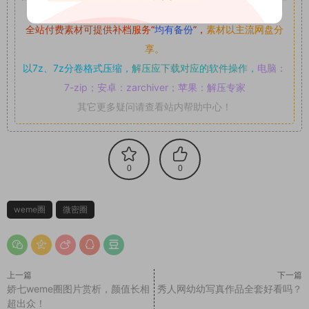
如果遇到付费才可获取的素材，建议升级
对应的VIP。
全站付费素材可提供补档服务
“
均有备份
”，
素材以主流网盘分
享。
以7z、7z分卷格式压缩，
解压应下载对应的软件操作，
电脑：
7-zip；安卓：zarchiver；苹果：解压专家
其它更多疑问请查看站内帮助中心！
0
0
weme圈
微密圈
上一篇
下一篇
娇七weme圈图片赏析，颜值长相
秀人网幼幼写真作品全套好看吗？
超出众！