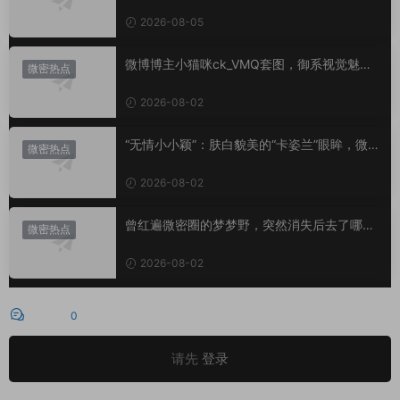
小心思？
2026-08-05
微博博主小猫咪ck_VMQ套图，御系视觉魅力
微密热点
代表
2026-08-02
“无情小小颖”：肤白貌美的“卡姿兰”眼眸，微密
微密热点
圈里的视觉盛宴
2026-08-02
曾红遍微密圈的梦梦野，突然消失后去了哪
微密热点
里？
2026-08-02
评论
0
请先
登录