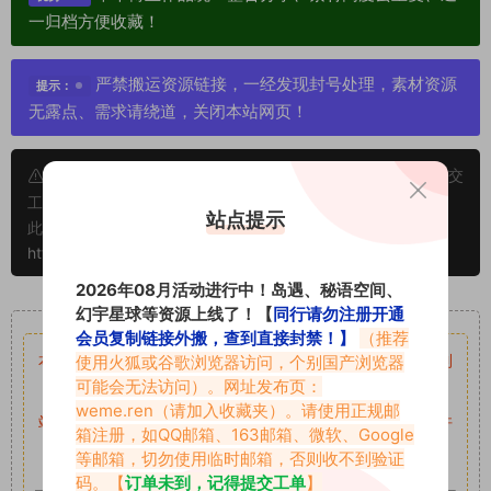
一归档方便收藏！
严禁搬运资源链接，一经发现封号处理，素材资源
提示：
无露点、需求请绕道，关闭本站网页！
申明：本文资源均来源网友分享，若侵犯了您的权限可以提交
工单处理。
站点提示
此外本文章皆属于原创文章，转载请注明出处！原文链接：
https://vmiba.top/6866.html
2026年08月活动进行中！岛遇、秘语空间、
重要声明
幻宇星球等资源上线了！【
同行请勿注册开通
会员复制链接外搬，查到直接封禁！】
（推荐
本站资源均来自网络分享，如有侵犯你的权益请私信留言
使用火狐或谷歌浏览器访问，个别国产浏览器
收到
可能会无法访问）。网址发布页：
留言后，我们会第一时间进行审核后删除。
weme.ren
（请加入收藏夹）。请使用正规邮
站内资源为网友个人学习或测试研究使用，未经原版权作者许
箱注册，如QQ邮箱、163邮箱、微软、Google
可,禁止用于任何商业途径！请在下载24小时内删除！
等邮箱，切勿使用临时邮箱，否则收不到验证
码。【
订单未到，记得提交工单
】