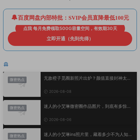
百度网盘内部特批：SVIP会员直降最低100元
点我 每月免费领取500G容量空间，有效期30天
立即开通（先到先得）
猜你喜欢
无敌橙子觅圈新照片出炉？颜值直接封神太惊
微密热点
艳！
2026-08-08
迷人的小艾琳微密圈作品图片，到底有多惊
微密热点
艳？
2026-08-06
迷人的小艾琳ins照片里，藏着多少不为人知的
微密热点