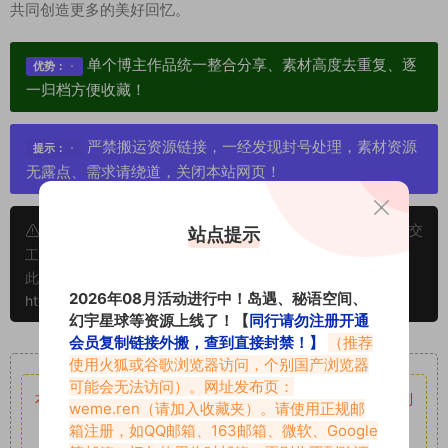
共同创造更多的美好回忆。
单个博主作品统一整合分享、素材高度去重复、逐
优势：
一归档方便收藏！
严禁搬运资源链接，一经发现封号处理，素材资源
提示：
无露点、需求请绕道，关闭本站网页！
申明：本文资源均来源网友分享，若侵犯了您的权限可以提交
站点提示
工单处理。
此外本文章皆属于原创文章，转载请注明出处！原文链接：
2026年08月活动进行中！岛遇、秘语空间、
https://vmiba.top/6955.html
幻宇星球等资源上线了！【
同行请勿注册开通
会员复制链接外搬，查到直接封禁！】
（推荐
重要声明
使用火狐或谷歌浏览器访问，个别国产浏览器
可能会无法访问）。网址发布页：
本站资源均来自网络分享，如有侵犯你的权益请私信留言
收到
weme.ren
（请加入收藏夹）。请使用正规邮
留言后，我们会第一时间进行审核后删除。
箱注册，如QQ邮箱、163邮箱、微软、Google