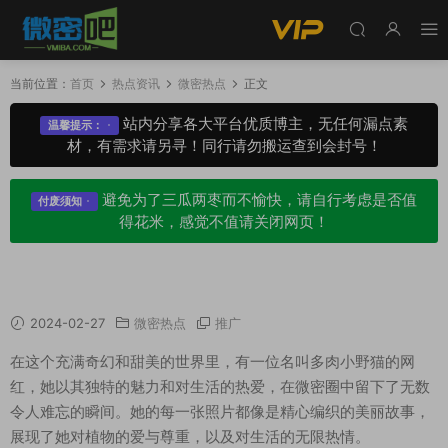
当前位置：
首页
热点资讯
微密热点
正文
站内分享各大平台优质博主，无任何漏点素
温馨提示：
材，有需求请另寻！同行请勿搬运查到会封号！
避免为了三瓜两枣而不愉快，请自行考虑是否值
付废须知
得花米，感觉不值请关闭网页！
抖音多肉小野猫微密圈图片长什么样？
2024-02-27
微密热点
推广
在这个充满奇幻和甜美的世界里，有一位名叫多肉小野猫的网
红，她以其独特的魅力和对生活的热爱，在微密圈中留下了无数
令人难忘的瞬间。她的每一张照片都像是精心编织的美丽故事，
展现了她对植物的爱与尊重，以及对生活的无限热情。