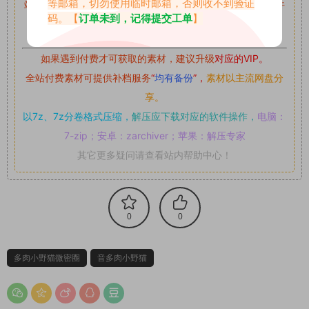
等邮箱，切勿使用临时邮箱，否则收不到验证
站内资源为网友个人学习或测试研究使用，未经原版权作者许
码。【
订单未到，记得提交工单
】
可,禁止用于任何商业途径！请在下载24小时内删除！
如果遇到付费才可获取的素材，建议升级
对应的VIP。
全站付费素材可提供补档服务
“
均有备份
”，
素材以主流网盘分
享。
以7z、7z分卷格式压缩，
解压应下载对应的软件操作，
电脑：
7-zip；安卓：zarchiver；苹果：解压专家
其它更多疑问请查看站内帮助中心！
0
0
多肉小野猫微密圈
音多肉小野猫