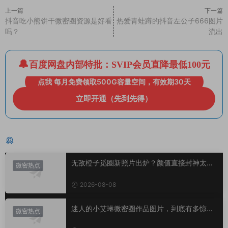
上一篇
下一篇
抖音吃小熊饼干微密圈资源是好看
热爱青蛙蹲的抖音左公子666图片
吗？
流出
百度网盘内部特批：SVIP会员直降最低100元
点我 每月免费领取500G容量空间，有效期30天
立即开通（先到先得）
猜你喜欢
无敌橙子觅圈新照片出炉？颜值直接封神太惊
微密热点
艳！
2026-08-08
迷人的小艾琳微密圈作品图片，到底有多惊
微密热点
艳？