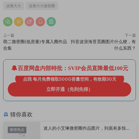
波雅大大
波雅大大微密圈
上一篇
下一篇
萌二微密圈(低质量)专属入圈作品
抖音波浪海苔觅圈图片什么梗，有
合集
什么东西？
百度网盘内部特批：SVIP会员直降最低100元
点我 每月免费领取500G容量空间，有效期30天
立即开通（先到先得）
猜你喜欢
迷人的小艾琳微密圈作品图片，到底有多惊
微密热点
艳？