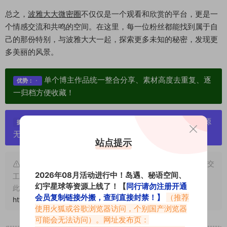
总之，
波雅大大微密圈
不仅仅是一个观看和欣赏的平台，更是一
个情感交流和共鸣的空间。在这里，每一位粉丝都能找到属于自
己的那份特别，与波雅大大一起，探索更多未知的秘密，发现更
多美丽的风景。
单个博主作品统一整合分享、素材高度去重复、逐
优势：
一归档方便收藏！
严禁搬运资源链接，一经发现封号处理，素材资源
提示：
无露点、需求请绕道，关闭本站网页！
站点提示
申明：本文资源均来源网友分享，若侵犯了您的权限可以提交
2026年08月活动进行中！岛遇、秘语空间、
工单处理。
幻宇星球等资源上线了！【
同行请勿注册开通
此外本文章皆属于原创文章，转载请注明出处！原文链接：
会员复制链接外搬，查到直接封禁！】
（推荐
https://vmiba.top/7057.html
使用火狐或谷歌浏览器访问，个别国产浏览器
可能会无法访问）。网址发布页：
重要声明