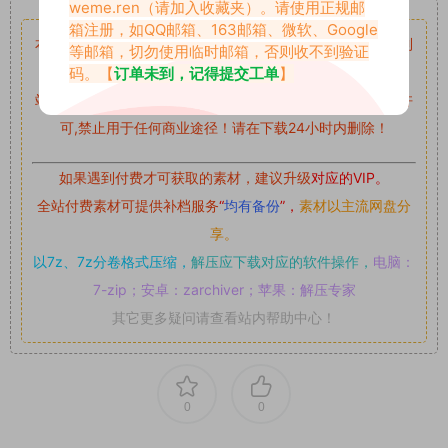
weme.ren
（请加入收藏夹）。请使用正规邮
箱注册，如QQ邮箱、163邮箱、微软、Google
本站资源均来自网络分享，如有侵犯你的权益请私信留言
收到
等邮箱，切勿使用临时邮箱，否则收不到验证
留言后，我们会第一时间进行审核后删除。
码。【
订单未到，记得提交工单
】
站内资源为网友个人学习或测试研究使用，未经原版权作者许
可,禁止用于任何商业途径！请在下载24小时内删除！
如果遇到付费才可获取的素材，建议升级
对应的VIP。
全站付费素材可提供补档服务
“
均有备份
”，
素材以主流网盘分
享。
以7z、7z分卷格式压缩，
解压应下载对应的软件操作，
电脑：
7-zip；安卓：zarchiver；苹果：解压专家
其它更多疑问请查看站内帮助中心！
0
0