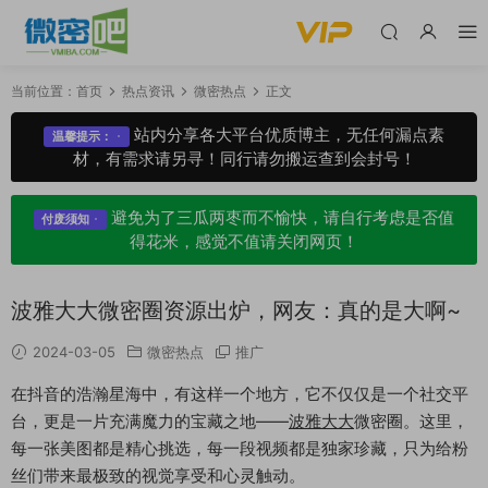
当前位置：
首页
热点资讯
微密热点
正文
站内分享各大平台优质博主，无任何漏点素
温馨提示：
材，有需求请另寻！同行请勿搬运查到会封号！
避免为了三瓜两枣而不愉快，请自行考虑是否值
付废须知
得花米，感觉不值请关闭网页！
波雅大大微密圈资源出炉，网友：真的是大啊~
2024-03-05
微密热点
推广
在抖音的浩瀚星海中，有这样一个地方，它不仅仅是一个社交平
台，更是一片充满魔力的宝藏之地——
波雅大大
微密圈。这里，
每一张美图都是精心挑选，每一段视频都是独家珍藏，只为给粉
丝们带来最极致的视觉享受和心灵触动。