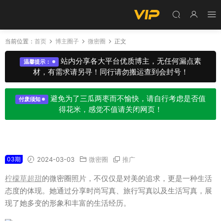
当前位置：
首页
博主圈子
微密圈
正文
站内分享各大平台优质博主，无任何漏点素
温馨提示：
材，有需求请另寻！同行请勿搬运查到会封号！
避免为了三瓜两枣而不愉快，请自行考虑是否值
付废须知
得花米，感觉不值请关闭网页！
柠檬草超甜微密圈专属入圈作品合集
03期
2024-03-03
微密圈
推广
柠檬草超甜
的微密圈照片，不仅仅是对美的追求，更是一种生活
态度的体现。她通过分享时尚写真、旅行写真以及生活写真，展
现了她多变的形象和丰富的生活经历。