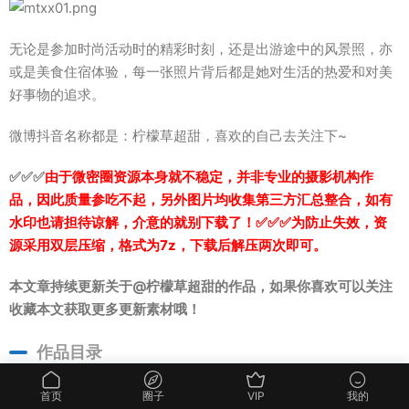
无论是参加时尚活动时的精彩时刻，还是出游途中的风景照，亦
或是美食住宿体验，每一张照片背后都是她对生活的热爱和对美
好事物的追求。
微博抖音名称都是：柠檬草超甜，喜欢的自己去关注下~
✅✅✅
由于微密圈资源本身就不稳定，并非专业的摄影机构作
品，因此质量参吃不起，另外图片均收集第三方汇总整合，如有
水印也请担待谅解，介意的就别下载了！✅✅✅为防止失效，资
源采用双层压缩，格式为7z，下载后解压两次即可。
本文章持续更新关于@柠檬草超甜的作品，如果你喜欢可以关注
收藏本文获取更多更新素材哦！
作品目录
抖音 柠檬草超甜 微密圈 NO.001期 [56P-3V 22.81 MB]
首页
圈子
VIP
我的