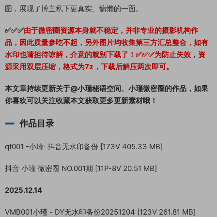
图，展现了博主私下更真实、慵懒的一面。
✅✅✅
由于微密圈资源本身就不稳定，并非专业的摄影机构作
品，因此质量参吃不起，另外图片均收集第三方汇总整合，如有
水印也请担待谅解，介意的就别下载了！✅✅✅为防止失效，资
源采用双层压缩，格式为7z，下载后解压两次即可。
本文章持续更新关于@小瑾秘语空间、小瑾微密圈的作品，如果
你喜欢可以关注收藏本文获取更多更新素材哦！
作品目录
qt001 -小瑾· 抖音无水印备份 [173V 405.33 MB]
抖音 小瑾 微密圈 NO.001期 [11P-8V 20.51 MB]
2025.12.14
VMB001小瑾 - DY无水印备份20251204 [123V 261.81 MB]