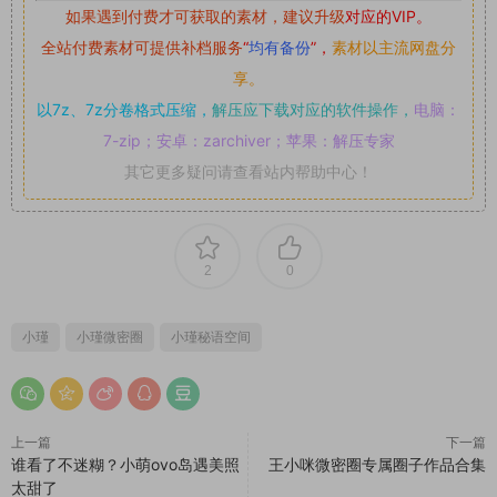
如果遇到付费才可获取的素材，建议升级
对应的VIP。
全站付费素材可提供补档服务
“
均有备份
”，
素材以主流网盘分
享。
以7z、7z分卷格式压缩，
解压应下载对应的软件操作，
电脑：
7-zip；安卓：zarchiver；苹果：解压专家
其它更多疑问请查看站内帮助中心！
2
0
小瑾
小瑾微密圈
小瑾秘语空间
上一篇
下一篇
谁看了不迷糊？小萌ovo岛遇美照
王小咪微密圈专属圈子作品合集
太甜了