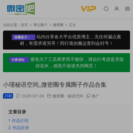
当前位置：
首页
博主圈子
微密圈
正文
站内分享各大平台优质博主，无任何漏点素
温馨提示：
材，有需求请另寻！同行请勿搬运查到会封号！
避免为了三瓜两枣而不愉快，请自行考虑是否值
付废须知
得花米，感觉不值请关闭网页！
小瑾秘语空间_微密圈专属圈子作品合集
25期
2026-07-29
微密圈
·
秘语空间
推广
文章目录
1
作品介绍
2
作品目录