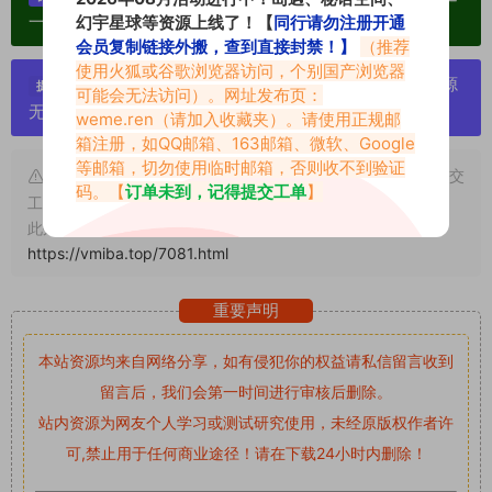
一归档方便收藏！
幻宇星球等资源上线了！【
同行请勿注册开通
会员复制链接外搬，查到直接封禁！】
（推荐
使用火狐或谷歌浏览器访问，个别国产浏览器
严禁搬运资源链接，一经发现封号处理，素材资源
提示：
可能会无法访问）。网址发布页：
无露点、需求请绕道，关闭本站网页！
weme.ren
（请加入收藏夹）。请使用正规邮
箱注册，如QQ邮箱、163邮箱、微软、Google
等邮箱，切勿使用临时邮箱，否则收不到验证
申明：本文资源均来源网友分享，若侵犯了您的权限可以提交
码。【
订单未到，记得提交工单
】
工单处理。
此外本文章皆属于原创文章，转载请注明出处！原文链接：
https://vmiba.top/7081.html
重要声明
本站资源均来自网络分享，如有侵犯你的权益请私信留言
收到
留言后，我们会第一时间进行审核后删除。
站内资源为网友个人学习或测试研究使用，未经原版权作者许
可,禁止用于任何商业途径！请在下载24小时内删除！