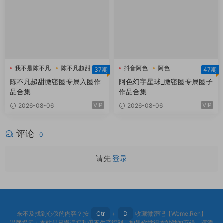
我不是陈不凡
陈不凡超甜
抖音阿色
阿色
37期
47期
陈不凡超甜微密圈
阿色幻宇星球
陈不凡超甜微密圈专属入圈作
阿色幻宇星球_微密圈专属圈子
品合集
作品合集
VIP
VIP
2026-08-06
2026-08-06
评论
0
请先
登录
来不及找到心仪的内容？按
Ctr
+
D
收藏微密吧【Weme.Ren】
温馨提示：本站是只搬运福利但不生产福利。如果你觉得本站做的不错，请添