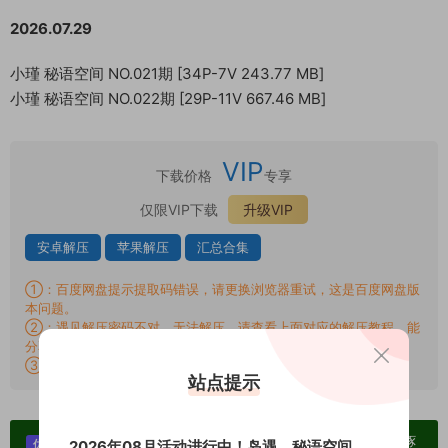
2026.07.29
小瑾 秘语空间 NO.021期 [34P-7V 243.77 MB]
小瑾 秘语空间 NO.022期 [29P-11V 667.46 MB]
VIP
下载价格
专享
仅限VIP下载
升级VIP
安卓解压
苹果解压
汇总合集
①：百度网盘提示提取码错误，请更换浏览器重试，这是百度网盘版
本问题。
②：遇见解压密码不对、无法解压，请查看上面对应的解压教程，能
分享就肯定能解压！
③：提示：
批量搬运链接外发封禁权限说明-正常用户可无视！
站点提示
单个博主作品统一整合分享、素材高度去重复、逐
2026年08月活动进行中！岛遇、秘语空间、
优势：