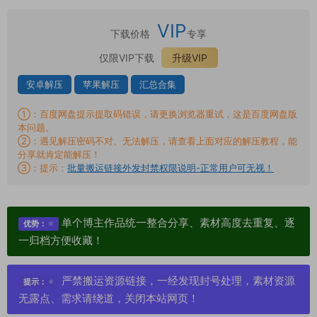
VIP
下载价格
专享
仅限VIP下载
升级VIP
安卓解压
苹果解压
汇总合集
①：百度网盘提示提取码错误，请更换浏览器重试，这是百度网盘版
本问题。
②：遇见解压密码不对、无法解压，请查看上面对应的解压教程，能
分享就肯定能解压！
③：提示：
批量搬运链接外发封禁权限说明-正常用户可无视！
单个博主作品统一整合分享、素材高度去重复、逐
优势：
一归档方便收藏！
严禁搬运资源链接，一经发现封号处理，素材资源
提示：
无露点、需求请绕道，关闭本站网页！