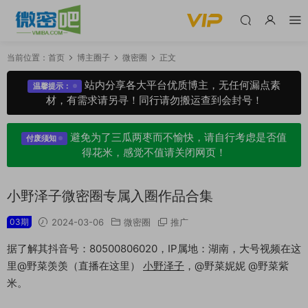
当前位置：
首页
博主圈子
微密圈
正文
站内分享各大平台优质博主，无任何漏点素
温馨提示：
材，有需求请另寻！同行请勿搬运查到会封号！
避免为了三瓜两枣而不愉快，请自行考虑是否值
付废须知
得花米，感觉不值请关闭网页！
小野泽子微密圈专属入圈作品合集
03期
2024-03-06
微密圈
推广
据了解其抖音号：80500806020，IP属地：湖南，大号视频在这
里@野菜羡羡（直播在这里）
小野泽子
，@野菜妮妮 @野菜紫
米。