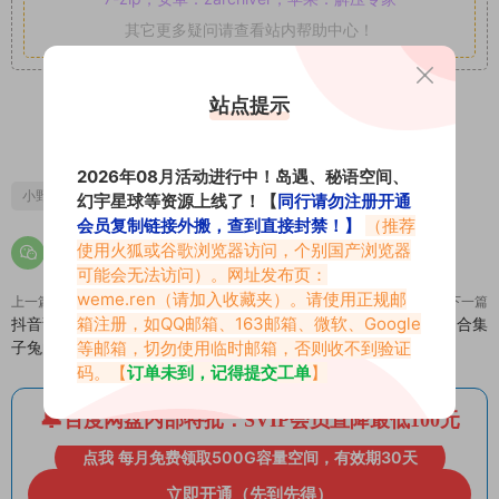
其它更多疑问请查看站内帮助中心！
站点提示
0
0
2026年08月活动进行中！岛遇、秘语空间、
小野泽子
小野泽子微密圈
幻宇星球等资源上线了！【
同行请勿注册开通
会员复制链接外搬，查到直接封禁！】
（推荐
使用火狐或谷歌浏览器访问，个别国产浏览器
可能会无法访问）。网址发布页：
weme.ren
（请加入收藏夹）。请使用正规邮
上一篇
下一篇
箱注册，如QQ邮箱、163邮箱、微软、Google
抖音甜子兔微密圈图片好看还是晴
波浪海苔微密圈专属入圈作品合集
等邮箱，切勿使用临时邮箱，否则收不到验证
子兔的好看？
码。【
订单未到，记得提交工单
】
百度网盘内部特批：SVIP会员直降最低100元
点我 每月免费领取500G容量空间，有效期30天
立即开通（先到先得）