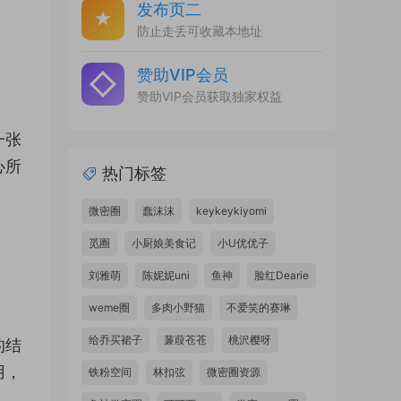
发布页二
防止走丢可收藏本地址
赞助VIP会员
赞助VIP会员获取独家权益
一张
心所
热门标签
微密圈
蠢沫沫
keykeykiyomi
觅圈
小厨娘美食记
小U优优子
刘雅萌
陈妮妮uni
鱼神
脸红Dearie
weme圈
多肉小野猫
不爱笑的赛琳
给乔买裙子
蒹葭苍苍
桃沢樱呀
的结
用，
铁粉空间
林扣弦
微密圈资源