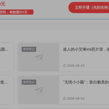
0元
立即开通（先到先得
空间，有效期30天
品图
迷人的小艾琳ins照片里，
微密热点
着多少不为人知的小心思
2026-08-05
Q套
“无情小小颖”：肤白貌美的
微密热点
姿兰”眼眸，微密圈里的视
盛宴
2026-08-02