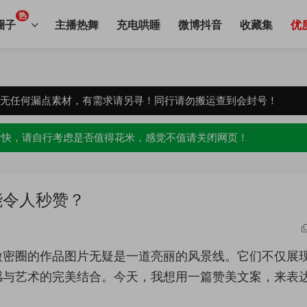
热
圈子
主播热舞
充电哄睡
微博抖音
收藏集
优
，无任何漏点素材，有需求请另寻！同行请勿搬运查到会封号！
愉快，请自行考虑是否值得花米，感觉不值请关闭网页！
能令人秒赞？
微密圈的作品图片无疑是一道亮丽的风景线。它们不仅展
感与艺术的完美结合。今天，我想用一篇赞美文案，来表