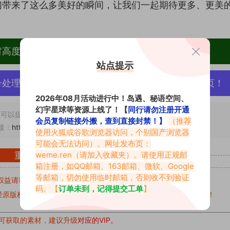
们带来了这么多美好的瞬间，让我们一起期待更多、更美
材高度去重复、逐一归档方便收藏！
站点提示
号处理，素材资源无露点、需求请绕道，关闭本站网页！
2026年08月活动进行中！岛遇、秘语空间、
幻宇星球等资源上线了！【
同行请勿注册开通
可以提交工单处理。
会员复制链接外搬，查到直接封禁！】
（推荐
接：
https://vmiba.top/7152.html
使用火狐或谷歌浏览器访问，个别国产浏览器
可能会无法访问）。网址发布页：
weme.ren
（请加入收藏夹）。请使用正规邮
重要声明
箱注册，如QQ邮箱、163邮箱、微软、Google
等邮箱，切勿使用临时邮箱，否则收不到验证
权益请私信留言
收到留言后，我们会第一时间进行审核后删除。
码。【
订单未到，记得提交工单
】
原版权作者许可,禁止用于任何商业途径！请在下载24小时内删除！
可获取的素材，建议升级
对应的VIP。