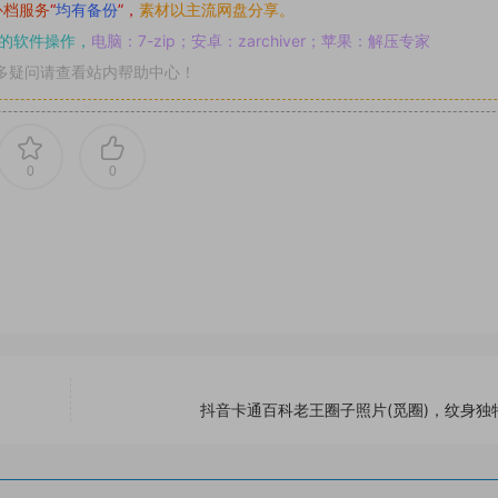
补档服务
“
均有备份
”，
素材以主流网盘分享。
的软件操作，
电脑：7-zip；安卓：zarchiver；苹果：解压专家
多疑问请查看站内帮助中心！
0
0
抖音卡通百科老王圈子照片(觅圈)，纹身独