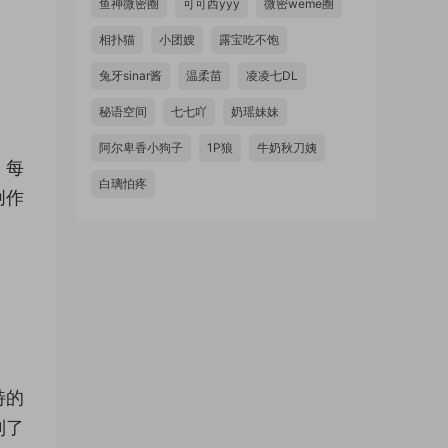
鱼神微密圈
可可西yyy
微密weme圈
相扑猫
小团嫂
露宝吃不饱
兔牙sinar酱
温柔苗
凌凌七DL
秘语空间
七七吖
奶瑶妹妹
阿尔卑香小狗子
1P狼
牛奶秋刀姨
。每
白璃怕疼
创作
特的
到了