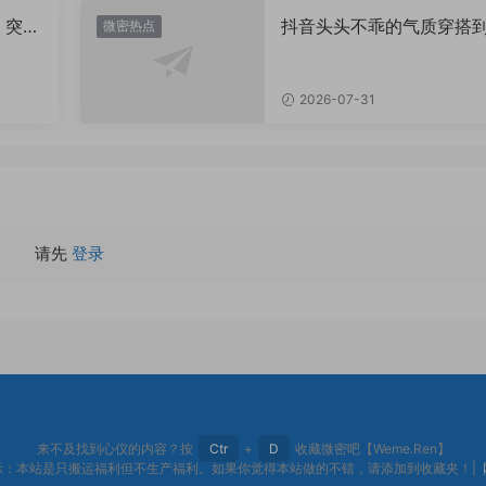
，突然
抖音头头不乖的气质穿搭
微密热点
有多绝？看完想照搬整套
2026-07-31
请先
登录
来不及找到心仪的内容？按
Ctr
+
D
收藏微密吧【Weme.Ren】
示：本站是只搬运福利但不生产福利。如果你觉得本站做的不错，请添加到收藏夹！|