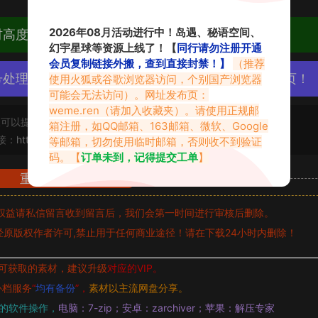
2026年08月活动进行中！岛遇、秘语空间、
材高度去重复、逐一归档方便收藏！
幻宇星球等资源上线了！【
同行请勿注册开通
会员复制链接外搬，查到直接封禁！】
（推荐
号处理，素材资源无露点、需求请绕道，关闭本站网页！
使用火狐或谷歌浏览器访问，个别国产浏览器
可能会无法访问）。网址发布页：
weme.ren
（请加入收藏夹）。请使用正规邮
可以提交工单处理。
箱注册，如QQ邮箱、163邮箱、微软、Google
接：
https://vmiba.top/7283.html
等邮箱，切勿使用临时邮箱，否则收不到验证
码。【
订单未到，记得提交工单
】
重要声明
权益请私信留言
收到留言后，我们会第一时间进行审核后删除。
原版权作者许可,禁止用于任何商业途径！请在下载24小时内删除！
可获取的素材，建议升级
对应的VIP。
补档服务
“
均有备份
”，
素材以主流网盘分享。
的软件操作，
电脑：7-zip；安卓：zarchiver；苹果：解压专家