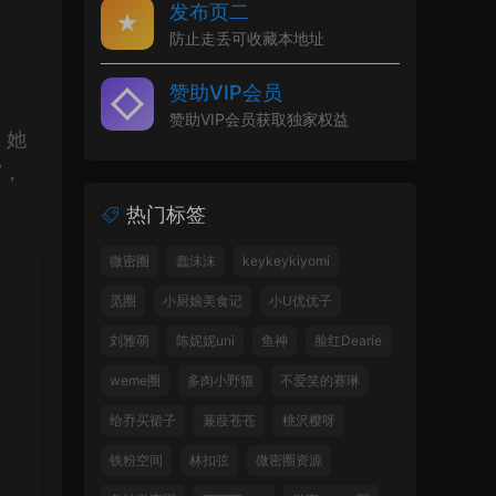
发布页二
防止走丢可收藏本地址
赞助VIP会员
赞助VIP会员获取独家权益
，她
”，
热门标签
微密圈
蠢沫沫
keykeykiyomi
觅圈
小厨娘美食记
小U优优子
刘雅萌
陈妮妮uni
鱼神
脸红Dearie
weme圈
多肉小野猫
不爱笑的赛琳
给乔买裙子
蒹葭苍苍
桃沢樱呀
铁粉空间
林扣弦
微密圈资源