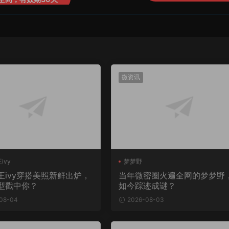
微资讯
ivy
梦梦野
王ivy穿搭美照新鲜出炉，
当年微密圈火遍全网的梦梦野
型戳中你？
如今踪迹成谜？
08-04
2026-08-03