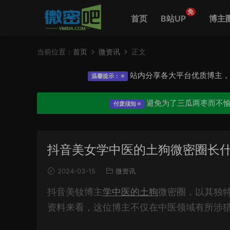
免
首页
B站UP
博主
当前位置：
首页
微资讯
正文
站内分享各大平台优质博主
温馨提示：
避免为了三瓜两枣而不
付废须知
抖音美女学中医的土狗微密圈长
2024-03-15
微资讯
抖音美钕博主
学中医的土狗
微密圈，以其独
资料来看，这位博主不仅在中医领域有所涉