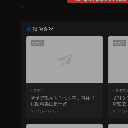
猜你喜欢
微资讯
微资讯
梦梦野
艾琳女王
梦梦野现在叫什么名字，附往期
艾琳女
觅圈精美图集一览
哪套造
2026-08-04
2026-