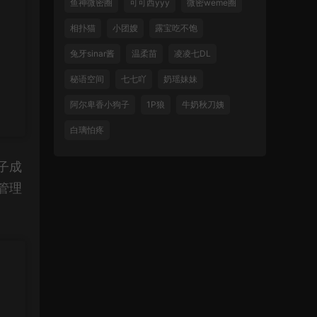
鱼神微密圈
可可西yyy
微密weme圈
相扑猫
小团嫂
露宝吃不饱
兔牙sinar酱
温柔苗
凌凌七DL
秘语空间
七七吖
奶瑶妹妹
阿尔卑香小狗子
1P狼
牛奶秋刀姨
白璃怕疼
子成
管理