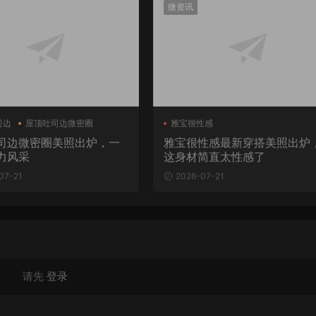
微资讯
司边
屋顶吐司边微密圈
雅宝很性感
司边微密圈美照出炉，一
雅宝很性感最新穿搭美照出炉
力风采
这身材简直太性感了
07-21
2026-07-21
请先
登录