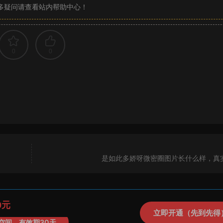
多疑问请查看站内帮助中心！
0
0
是如此多娇呀微密圈图片长什么样，真
0元
立即开通（先到先得
空间，有效期30天