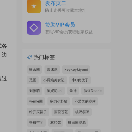
发布页二
防止走丢可收藏本地址
赞助VIP会员
赞助VIP会员获取独家权益
式各
，边
热门标签
微密圈
蠢沫沫
keykeykiyomi
通过
觅圈
小厨娘美食记
小U优优子
刘雅萌
陈妮妮uni
鱼神
脸红Dearie
weme圈
多肉小野猫
不爱笑的赛琳
给乔买裙子
蒹葭苍苍
桃沢樱呀
铁粉空间
林扣弦
微密圈资源