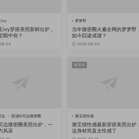
ivy
梦梦野
王ivy穿搭美照新鲜出炉，
当年微密圈火遍全网的梦梦野
型戳中你？
如今踪迹成谜？
08-04
2026-08-03
微资讯
司边
屋顶吐司边微密圈
雅宝很性感
司边微密圈美照出炉，一
雅宝很性感最新穿搭美照出炉
力风采
这身材简直太性感了