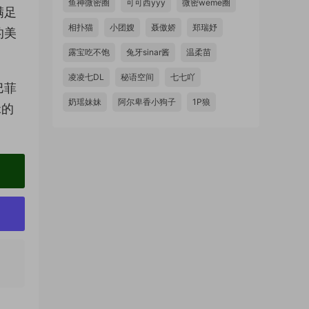
鱼神微密圈
可可西yyy
微密weme圈
满足
相扑猫
小团嫂
聂傲娇
郑瑞妤
的美
露宝吃不饱
兔牙sinar酱
温柔苗
凌凌七DL
秘语空间
七七吖
巴菲
奶瑶妹妹
阿尔卑香小狗子
1P狼
碌的