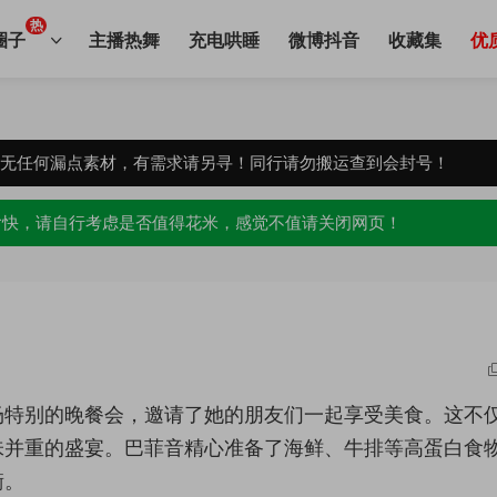
热
圈子
主播热舞
充电哄睡
微博抖音
收藏集
优
，无任何漏点素材，有需求请另寻！同行请勿搬运查到会封号！
愉快，请自行考虑是否值得花米，感觉不值请关闭网页！
场特别的晚餐会，邀请了她的朋友们一起享受美食。这不
味并重的盛宴。巴菲音精心准备了海鲜、牛排等高蛋白食
衡。