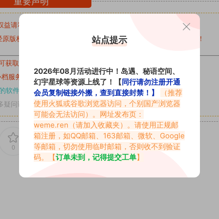
重要声明
权益请私信留言
收到留言后，我们会第一时间进行审核后删除。
原版权作者许可,禁止用于任何商业途径！请在下载24小时内删除！
站点提示
可获取的素材，建议升级
对应的VIP。
2026年08月活动进行中！岛遇、秘语空间、
补档服务
“
均有备份
”，
素材以主流网盘分享。
幻宇星球等资源上线了！【
同行请勿注册开通
的软件操作，
电脑：7-zip；安卓：zarchiver；苹果：解压专家
会员复制链接外搬，查到直接封禁！】
（推荐
使用火狐或谷歌浏览器访问，个别国产浏览器
多疑问请查看站内帮助中心！
可能会无法访问）。网址发布页：
weme.ren
（请加入收藏夹）。请使用正规邮
箱注册，如QQ邮箱、163邮箱、微软、Google
等邮箱，切勿使用临时邮箱，否则收不到验证
0
0
码。【
订单未到，记得提交工单
】