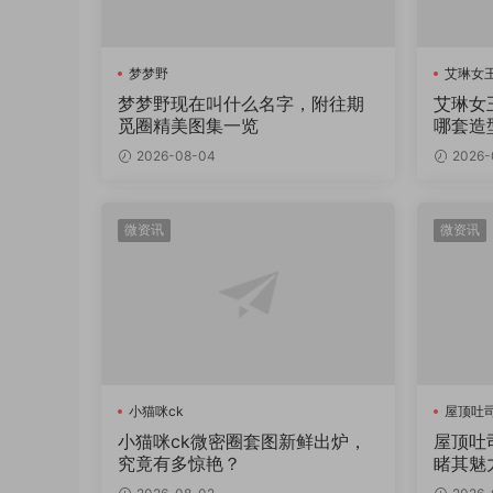
梦梦野
艾琳女王
梦梦野现在叫什么名字，附往期
艾琳女
觅圈精美图集一览
哪套造
2026-08-04
2026-
微资讯
微资讯
小猫咪ck
屋顶吐
小猫咪ck微密圈套图新鲜出炉，
屋顶吐
究竟有多惊艳？
睹其魅