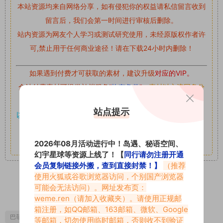
本站资源均来自网络分享，如有侵犯你的权益请私信留言
收到
留言后，我们会第一时间进行审核后删除。
站内资源为网友个人学习或测试研究使用，未经原版权作者许
可,禁止用于任何商业途径！请在下载24小时内删除！
如果遇到付费才可获取的素材，建议升级
对应的VIP。
全站付费素材可提供补档服务
“
均有备份
”，
素材以主流网盘分
享。
站点提示
以7z、7z分卷格式压缩，
解压应下载对应的软件操作，
电脑：
7-zip；安卓：zarchiver；苹果：解压专家
其它更多疑问请查看站内帮助中心！
2026年08月活动进行中！岛遇、秘语空间、
幻宇星球等资源上线了！【
同行请勿注册开通
会员复制链接外搬，查到直接封禁！】
（推荐
使用火狐或谷歌浏览器访问，个别国产浏览器
可能会无法访问）。网址发布页：
0
0
weme.ren
（请加入收藏夹）。请使用正规邮
箱注册，如QQ邮箱、163邮箱、微软、Google
巴菲音
巴菲音微密圈
等邮箱，切勿使用临时邮箱，否则收不到验证