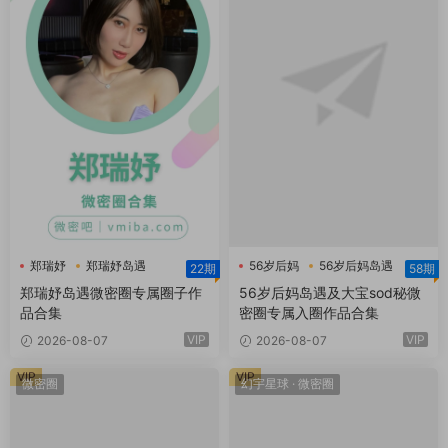
郑瑞妤
郑瑞妤岛遇
56岁后妈
56岁后妈岛遇
22期
58期
郑瑞妤微博
大宝sod秘
郑瑞妤岛遇微密圈专属圈子作
56岁后妈岛遇及大宝sod秘微
品合集
密圈专属入圈作品合集
VIP
VIP
2026-08-07
2026-08-07
VIP
VIP
微密圈
幻宇星球
·
微密圈