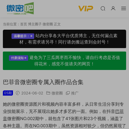
当前位置：
首页
博主圈子
微密圈
正文
站内分享各大平台优质博主，无任何漏点素
温馨提示：
材，有需求请另寻！同行请勿搬运查到会封号！
避免为了三瓜两枣而不愉快，请自行考虑是否值
付废须知
得花米，感觉不值请关闭网页！
巴菲音微密圈专属入圈作品合集
05期
2024-06-02
微密圈
推广
她的微密圈资源图片和视频内容丰富多样，从日常生活分享到专
业技能展示，无不展现出她多才多艺的一面。例如，在抖音
巴菲
音
微密圈NO.002期中，就包含了41张图片和23个视频，涵盖了
各种主题。而在NO.003期中，虽然资源相对较少，但仍然展现了