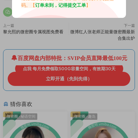
码。【
订单未到，记得提交工单
】
上一篇
下一篇
黎允熙的微密圈专属视图免费看
微博红人张老师正能量微密圈最新
合集出炉
百度网盘内部特批：SVIP会员直降最低100元
点我 每月免费领取500G容量空间，有效期30天
立即开通（先到先得）
猜你喜欢
VIP
VIP
微密圈
·
秘语空间
微密圈
·
趣岛