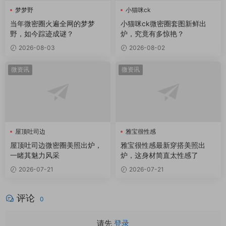
梦梦野
小猫咪ck
当年微密圈火遍全网的梦梦
小猫咪ck微密圈套图新鲜出
野，如今踪迹成谜？
炉，究竟有多惊艳？
2026-08-03
2026-08-02
微资讯
微资讯
屋顶吐司边
雅宝很性感
屋顶吐司边微密圈
屋顶吐司边微密圈美照出炉，
雅宝很性感最新穿搭美照出
一睹其魅力风采
炉，这身材简直太性感了
2026-07-21
2026-07-21
评论
0
请先
登录