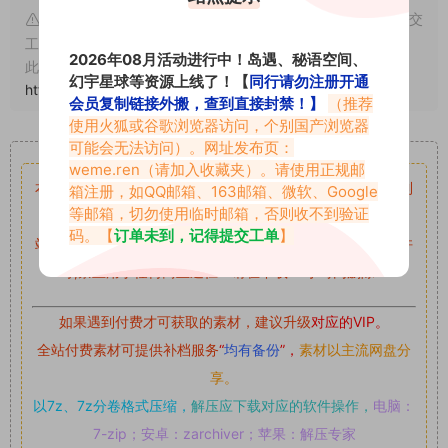
申明：本文资源均来源网友分享，若侵犯了您的权限可以提交
工单处理。
2026年08月活动进行中！岛遇、秘语空间、
此外本文章皆属于原创文章，转载请注明出处！原文链接：
幻宇星球等资源上线了！【
同行请勿注册开通
https://vmiba.top/7377.html
会员复制链接外搬，查到直接封禁！】
（推荐
使用火狐或谷歌浏览器访问，个别国产浏览器
重要声明
可能会无法访问）。网址发布页：
weme.ren
（请加入收藏夹）。请使用正规邮
本站资源均来自网络分享，如有侵犯你的权益请私信留言
收到
箱注册，如QQ邮箱、163邮箱、微软、Google
等邮箱，切勿使用临时邮箱，否则收不到验证
留言后，我们会第一时间进行审核后删除。
码。【
订单未到，记得提交工单
】
站内资源为网友个人学习或测试研究使用，未经原版权作者许
可,禁止用于任何商业途径！请在下载24小时内删除！
如果遇到付费才可获取的素材，建议升级
对应的VIP。
全站付费素材可提供补档服务
“
均有备份
”，
素材以主流网盘分
享。
以7z、7z分卷格式压缩，
解压应下载对应的软件操作，
电脑：
7-zip；安卓：zarchiver；苹果：解压专家