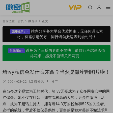
当前位置：
首页
微资讯
正文
站内分享各大平台优质博主，无任何漏点素
温馨提示：
材，有需求请另寻！同行请勿搬运查到会封号！
避免为了三瓜两枣而不愉快，请自行考虑是否值
付废须知
得花米，感觉不值请关闭网页！
琦ivy私信会发什么东西？当然是微密圈图片啦！
2024-03-22
微资讯
推广
在当今这个视觉为王的时代，琦ivy无疑成为了众多网友心中的网
红偶像。她不仅在抖音上拥有着极高的人气，更是在微博上活
跃，成为了超话主持人，拥有着14.3万的粉丝和525的关注者。
这样的成就，背后不仅仅是偶然，更多的是她对美的不懈追求和