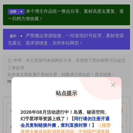
单个博主作品统一整合分享、素材高度去重复、逐
优势：
一归档方便收藏！
严禁搬运资源链接，一经发现封号处理，素材资源
提示：
无露点、需求请绕道，关闭本站网页！
申明：本文资源均来源网友分享，若侵犯了您的权限可以提交
工单处理。
此外本文章皆属于原创文章，转载请注明出处！原文链接：
https://vmiba.top/7401.html
站点提示
重要声明
本站资源均来自网络分享，如有侵犯你的权益请私信留言
收到
2026年08月活动进行中！岛遇、秘语空间、
幻宇星球等资源上线了！【
同行请勿注册开通
留言后，我们会第一时间进行审核后删除。
会员复制链接外搬，查到直接封禁！】
（推荐
站内资源为网友个人学习或测试研究使用，未经原版权作者许
使用火狐或谷歌浏览器访问，个别国产浏览器