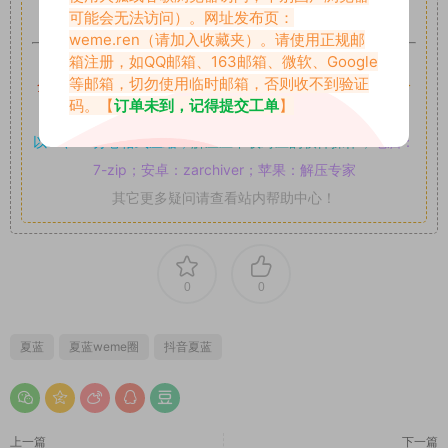
可,禁止用于任何商业途径！请在下载24小时内删除！
可能会无法访问）。网址发布页：
weme.ren
（请加入收藏夹）。请使用正规邮
如果遇到付费才可获取的素材，建议升级
对应的VIP。
箱注册，如QQ邮箱、163邮箱、微软、Google
等邮箱，切勿使用临时邮箱，否则收不到验证
全站付费素材可提供补档服务
“
均有备份
”，
素材以主流网盘分
码。【
订单未到，记得提交工单
】
享。
以7z、7z分卷格式压缩，
解压应下载对应的软件操作，
电脑：
7-zip；安卓：zarchiver；苹果：解压专家
其它更多疑问请查看站内帮助中心！
0
0
夏蓝
夏蓝weme圈
抖音夏蓝
上一篇
下一篇