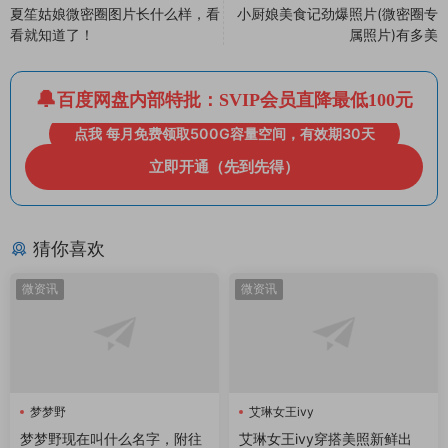
夏笙姑娘微密圈图片长什么样，看
小厨娘美食记劲爆照片(微密圈专
看就知道了！
属照片)有多美
百度网盘内部特批：SVIP会员直降最低100元
点我 每月免费领取500G容量空间，有效期30天
立即开通（先到先得）
猜你喜欢
微资讯
微资讯
梦梦野
艾琳女王ivy
梦梦野现在叫什么名字，附往
艾琳女王ivy穿搭美照新鲜出