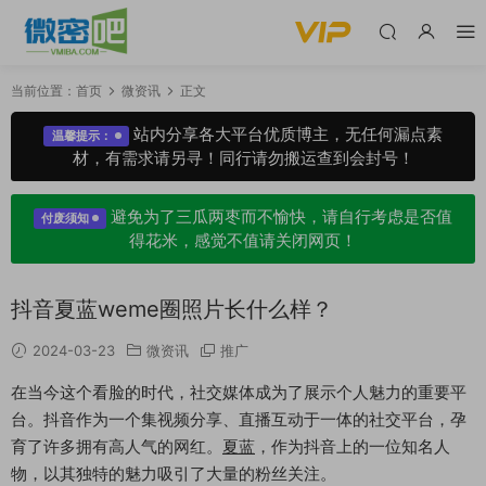
当前位置：
首页
微资讯
正文
站内分享各大平台优质博主，无任何漏点素
温馨提示：
材，有需求请另寻！同行请勿搬运查到会封号！
避免为了三瓜两枣而不愉快，请自行考虑是否值
付废须知
得花米，感觉不值请关闭网页！
抖音夏蓝weme圈照片长什么样？
2024-03-23
微资讯
推广
在当今这个看脸的时代，社交媒体成为了展示个人魅力的重要平
台。抖音作为一个集视频分享、直播互动于一体的社交平台，孕
育了许多拥有高人气的网红。
夏蓝
，作为抖音上的一位知名人
物，以其独特的魅力吸引了大量的粉丝关注。