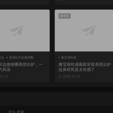
微资讯
司边
屋顶吐司边微密圈
雅宝很性感
司边微密圈美照出炉，一
雅宝很性感最新穿搭美照出炉
力风采
这身材简直太性感了
07-21
2026-07-21
请先
登录