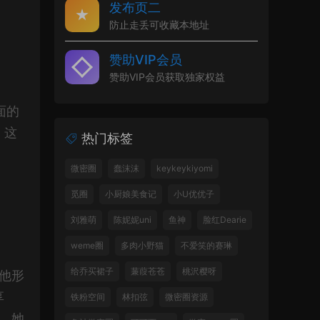
发布页二
防止走丢可收藏本地址
赞助VIP会员
赞助VIP会员获取独家权益
面的
。这
热门标签
微密圈
蠢沫沫
keykeykiyomi
觅圈
小厨娘美食记
小U优优子
刘雅萌
陈妮妮uni
鱼神
脸红Dearie
weme圈
多肉小野猫
不爱笑的赛琳
给乔买裙子
蒹葭苍苍
桃沢樱呀
他形
享
铁粉空间
林扣弦
微密圈资源
，她