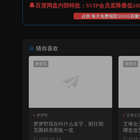
百度网盘内部特批：SVIP会员直降最低10
点我 每月免费领取500G容量
猜你喜欢
微资讯
微资讯
梦梦野
艾琳女王
梦梦野现在叫什么名字，附往期
艾琳女
觅圈精美图集一览
哪套造
2026-08-04
2026-