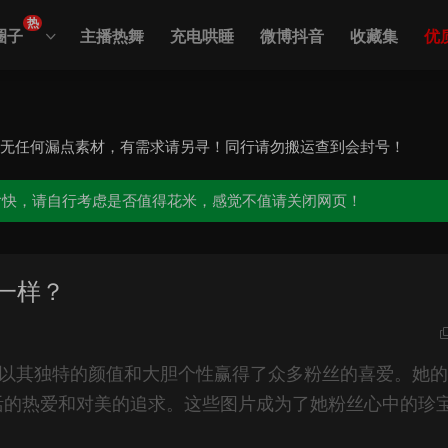
热
圈子
主播热舞
充电哄睡
微博抖音
收藏集
优
，无任何漏点素材，有需求请另寻！同行请勿搬运查到会封号！
愉快，请自行考虑是否值得花米，感觉不值请关闭网页！
一样？
以其独特的颜值和大胆个性赢得了众多粉丝的喜爱。她的
活的热爱和对美的追求。这些图片成为了她粉丝心中的珍