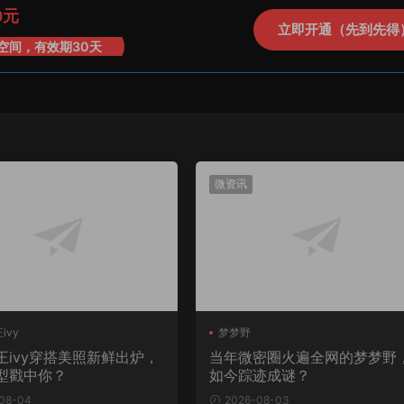
0元
立即开通（先到先得
空间，有效期30天
微资讯
ivy
梦梦野
王ivy穿搭美照新鲜出炉，
当年微密圈火遍全网的梦梦野
型戳中你？
如今踪迹成谜？
08-04
2026-08-03