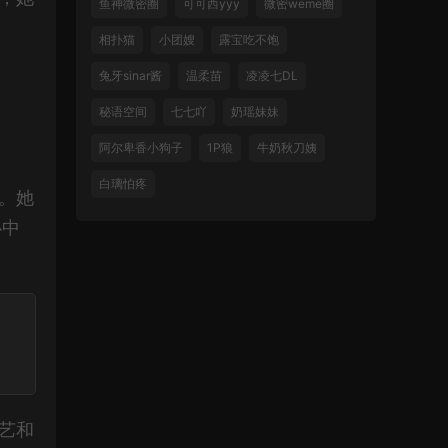
鱼神微密圈
可可西yyy
微密weme圈
相扑猫
小团嫂
露宝吃不饱
兔牙sinar酱
温柔苗
凌凌七DL
秘语空间
七七吖
奶瑶妹妹
阿尔卑香小狗子
1P狼
牛奶秋刀姨
白璃怕疼
。她
心中
艺和