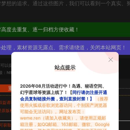
对梦想的追求。通过这些图片，我们可以看到一个真实、
材高度去重复、逐一归档方便收藏！
号处理，素材资源无露点、需求请绕道，关闭本站网页！
可以提交工单处理。
站点提示
接：
https://vmiba.top/7498.html
2026年08月活动进行中！岛遇、秘语空间、
重要声明
幻宇星球等资源上线了！【
同行请勿注册开通
会员复制链接外搬，查到直接封禁！】
（推荐
权益请私信留言
收到留言后，我们会第一时间进行审核后删除。
使用火狐或谷歌浏览器访问，个别国产浏览器
原版权作者许可,禁止用于任何商业途径！请在下载24小时内删除！
可能会无法访问）。网址发布页：
weme.ren
（请加入收藏夹）。请使用正规邮
箱注册，如QQ邮箱、163邮箱、微软、Google
可获取的素材，建议升级
对应的VIP。