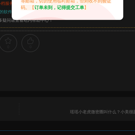
等邮箱，切勿使用临时邮箱，否则收不到验证
补档服务
“
均有备份
”，
素材以主流网盘分享。
码。【
订单未到，记得提交工单
】
的软件操作，
电脑：7-zip；安卓：zarchiver；苹果：解压专家
多疑问请查看站内帮助中心！
0
0
瑶瑶小老虎微密圈叫什么？小美很