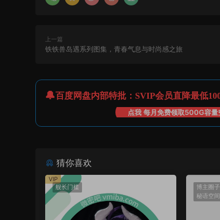
上一篇
铁铁兽岛遇系列图集，青春气息与时尚感之旅
百度网盘内部特批：SVIP会员直降最低10
点我 每月免费领取500G容量
猜你喜欢
VIP
舰长门槛
博主圈子
秘语空间