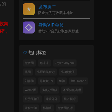
她的
发布页二
防止走丢可收藏本地址
收集
赞助VIP会员
压缩，
赞助VIP会员获取独家权益
热门标签
微密圈
蠢沫沫
keykeykiyomi
觅圈
小厨娘美食记
小U优优子
刘雅萌
陈妮妮uni
鱼神
脸红Dearie
weme圈
多肉小野猫
不爱笑的赛琳
给乔买裙子
蒹葭苍苍
桃沢樱呀
铁粉空间
林扣弦
微密圈资源