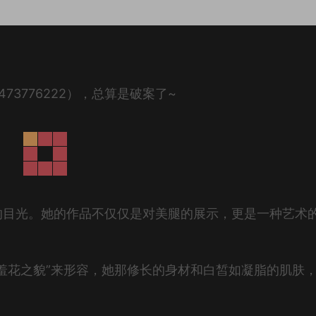
73776222），总算是破案了~
的目光。她的作品不仅仅是对美腿的展示，更是一种艺术
羞花之貌”来形容，她那修长的身材和白皙如凝脂的肌肤