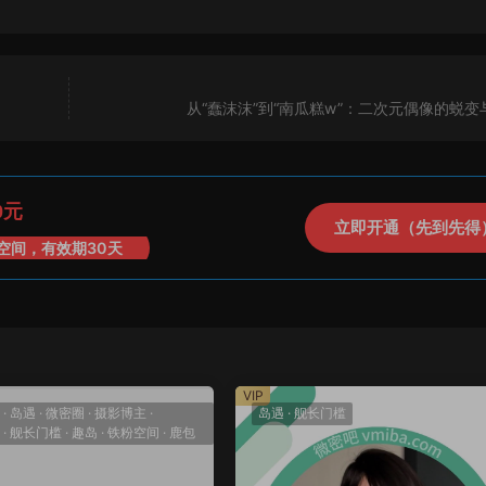
从“蠢沫沫”到“南瓜糕w”：二次元偶像的蜕变
0元
立即开通（先到先得
空间，有效期30天
VIP
·
岛遇
·
微密圈
·
摄影博主
·
岛遇
·
舰长门槛
·
舰长门槛
·
趣岛
·
铁粉空间
·
鹿包