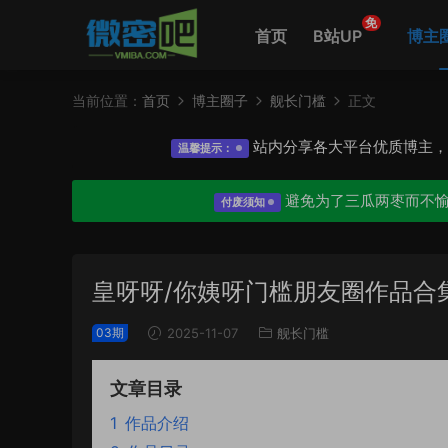
免
首页
B站UP
博主
当前位置：
首页
博主圈子
舰长门槛
正文
站内分享各大平台优质博主
温馨提示：
避免为了三瓜两枣而不
付废须知
皇呀呀/你姨呀门槛朋友圈作品合
03期
2025-11-07
舰长门槛
文章目录
1
作品介绍