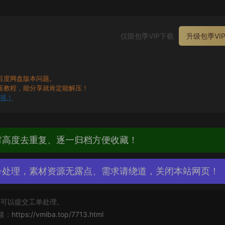
仅限包季VIP下载
升级包季VI
百度网盘版本问题。
压教程，能分享就肯定能解压！
无视！
材高度去重复、逐一归档方便收藏！
号处理，素材资源无露点、需求请绕道，关闭本站网页！
可以提交工单处理。
接：
https://vmiba.top/7713.html