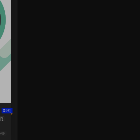
09期
图
VIP