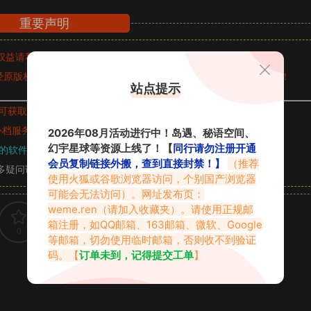
重要声明
权益请私信留言
收到留言后，我们会第一时间进行审核后删除。
原版权作者许可,禁止用于任何商业途径！请在下载24小时内删除！
站点提示
可获取的素材，建议升级
对应的VIP。
补档服务
“
均有备份
”，
素材以主流网盘分享。
2026年08月活动进行中！岛遇、秘语空间、
幻宇星球等资源上线了！【
同行请勿注册开通
的软件操作，
电脑：7-zip；安卓：zarchiver；苹果：解压专家
会员复制链接外搬，查到直接封禁！】
（推荐
多疑问请查看站内帮助中心！
使用火狐或谷歌浏览器访问，个别国产浏览器
可能会无法访问）。网址发布页：
weme.ren
（请加入收藏夹）。请使用正规邮
箱注册，如QQ邮箱、163邮箱、微软、Google
0
0
等邮箱，切勿使用临时邮箱，否则收不到验证
码。【
订单未到，记得提交工单
】