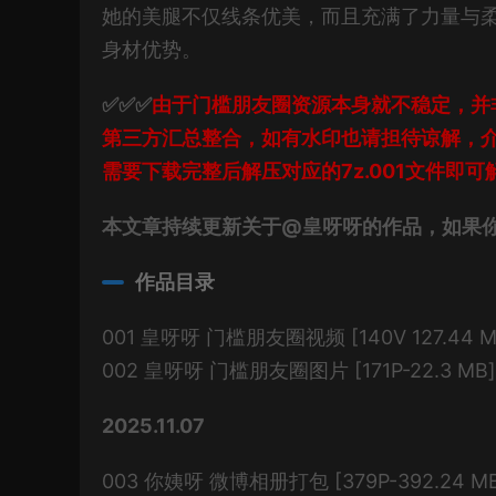
她的美腿不仅线条优美，而且充满了力量与
身材优势。
✅✅✅
由于门槛朋友圈资源本身就不稳定，并
第三方汇总整合，如有水印也请担待谅解，介
需要下载完整后解压对应的7z.001文件即可
本文章持续更新关于@皇呀呀的作品，如果
作品目录
001 皇呀呀 门槛朋友圈视频 [140V 127.44 M
002 皇呀呀 门槛朋友圈图片 [171P-22.3 MB]
2025.11.07
003 你姨呀 微博相册打包 [379P-392.24 M