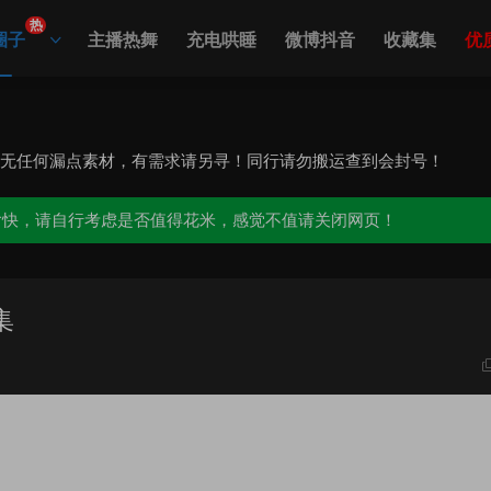
热
圈子
主播热舞
充电哄睡
微博抖音
收藏集
优
，无任何漏点素材，有需求请另寻！同行请勿搬运查到会封号！
愉快，请自行考虑是否值得花米，感觉不值请关闭网页！
集