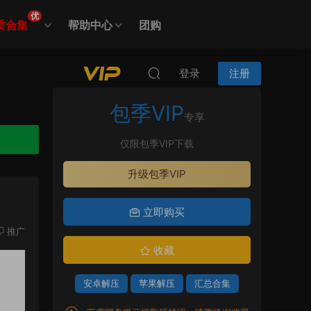
优
质合集
帮助中心
团购
登录
注册
包季VIP
专享
仅限包季VIP下载
升级包季VIP
立即购买
推广
收藏
安卓解压
苹果解压
汇总合集