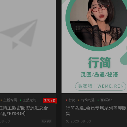
主播专属
主播定制
行简
行简岛遇
西瓜冰a
3702套
红博主微密圈资源汇总合
行简岛遇_会员专属系列等养眼
2套/1019GB]
集
08-03
98
2026-08-03