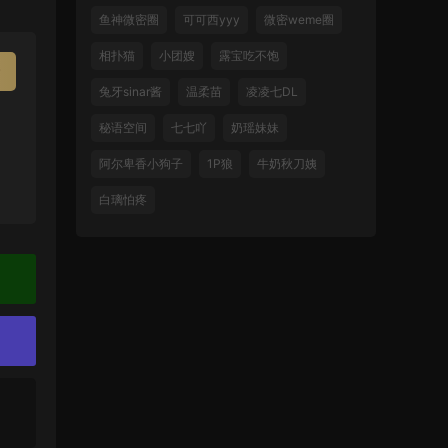
鱼神微密圈
可可西yyy
微密weme圈
相扑猫
小团嫂
露宝吃不饱
P
兔牙sinar酱
温柔苗
凌凌七DL
秘语空间
七七吖
奶瑶妹妹
阿尔卑香小狗子
1P狼
牛奶秋刀姨
白璃怕疼