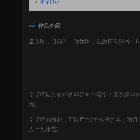
2
作品目录
作品介绍
皇呀呀
，目前叫：
你姨呀
，在微博有账号（64
皇呀呀以其独特的丝足魅力吸引了无数粉丝
现。
皇呀呀的身材，可以用“沉鱼落雁之容，闭月
人一见难忘。