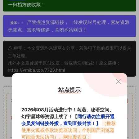
一归档方便收藏！
严禁搬运资源链接，一经发现封号处理，素材资源
提示：
无露点、需求请绕道，关闭本站网页！
申明：本文资源均来源网友分享，若侵犯了您的权限可以提交
工单处理。
此外本文章皆属于原创文章，转载请注明出处！原文链接：
https://vmiba.top/7723.html
重要声明
站点提示
本站资源均来自网络分享，如有侵犯你的权益请私信留言
收到
2026年08月活动进行中！岛遇、秘语空间、
留言后，我们会第一时间进行审核后删除。
幻宇星球等资源上线了！【
同行请勿注册开通
站内资源为网友个人学习或测试研究使用，未经原版权作者许
会员复制链接外搬，查到直接封禁！】
（推荐
可,禁止用于任何商业途径！请在下载24小时内删除！
使用火狐或谷歌浏览器访问，个别国产浏览器
可能会无法访问）。网址发布页：