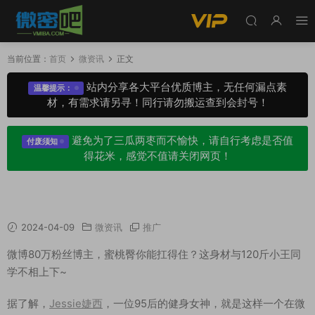
当前位置：
首页
微资讯
正文
站内分享各大平台优质博主，无任何漏点素
温馨提示：
材，有需求请另寻！同行请勿搬运查到会封号！
避免为了三瓜两枣而不愉快，请自行考虑是否值
付废须知
得花米，感觉不值请关闭网页！
95后健身女神“Jessie婕西”其微密圈更加难顶！
2024-04-09
微资讯
推广
微博80万粉丝博主，蜜桃臀你能扛得住？这身材与120斤小王同
学不相上下~
据了解，
Jessie婕西
，一位95后的健身女神，就是这样一个在微