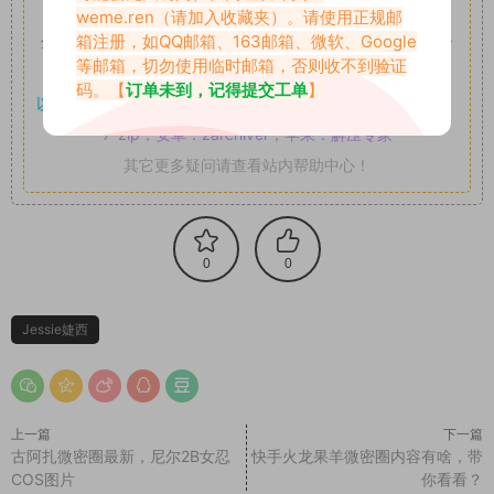
如果遇到付费才可获取的素材，建议升级
对应的VIP。
weme.ren
（请加入收藏夹）。请使用正规邮
箱注册，如QQ邮箱、163邮箱、微软、Google
全站付费素材可提供补档服务
“
均有备份
”，
素材以主流网盘分
等邮箱，切勿使用临时邮箱，否则收不到验证
享。
码。【
订单未到，记得提交工单
】
以7z、7z分卷格式压缩，
解压应下载对应的软件操作，
电脑：
7-zip；安卓：zarchiver；苹果：解压专家
其它更多疑问请查看站内帮助中心！
0
0
Jessie婕西
上一篇
下一篇
古阿扎微密圈最新，尼尔2B女忍
快手火龙果羊微密圈内容有啥，带
COS图片
你看看？