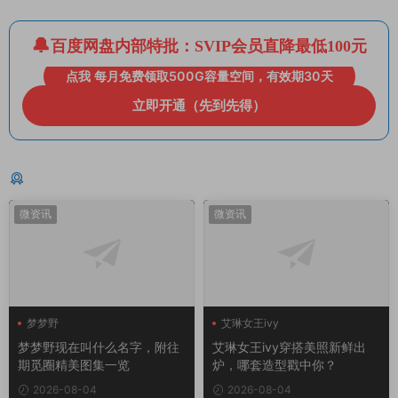
百度网盘内部特批：SVIP会员直降最低100元
点我 每月免费领取500G容量空间，有效期30天
立即开通（先到先得）
猜你喜欢
微资讯
微资讯
梦梦野
艾琳女王ivy
梦梦野现在叫什么名字，附往
艾琳女王ivy穿搭美照新鲜出
期觅圈精美图集一览
炉，哪套造型戳中你？
2026-08-04
2026-08-04