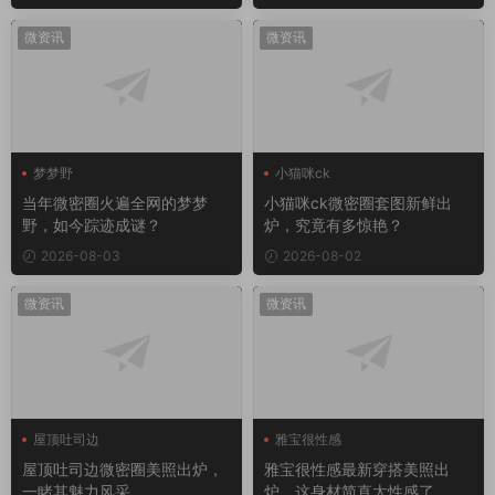
微资讯
微资讯
梦梦野
小猫咪ck
当年微密圈火遍全网的梦梦
小猫咪ck微密圈套图新鲜出
野，如今踪迹成谜？
炉，究竟有多惊艳？
2026-08-03
2026-08-02
微资讯
微资讯
屋顶吐司边
雅宝很性感
屋顶吐司边微密圈
屋顶吐司边微密圈美照出炉，
雅宝很性感最新穿搭美照出
一睹其魅力风采
炉，这身材简直太性感了