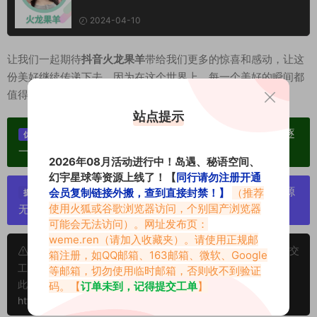
2024-04-10
让我们一起期待
抖音火龙果羊
带给我们更多的惊喜和感动，让这
份美好继续传递下去。因为在这个世界上，每一个美好的瞬间都
值得被记录和分享。
站点提示
单个博主作品统一整合分享、素材高度去重复、逐
优势：
一归档方便收藏！
2026年08月活动进行中！岛遇、秘语空间、
幻宇星球等资源上线了！【
同行请勿注册开通
严禁搬运资源链接，一经发现封号处理，素材资源
会员复制链接外搬，查到直接封禁！】
（推荐
提示：
使用火狐或谷歌浏览器访问，个别国产浏览器
无露点、需求请绕道，关闭本站网页！
可能会无法访问）。网址发布页：
weme.ren
（请加入收藏夹）。请使用正规邮
申明：本文资源均来源网友分享，若侵犯了您的权限可以提交
箱注册，如QQ邮箱、163邮箱、微软、Google
工单处理。
等邮箱，切勿使用临时邮箱，否则收不到验证
此外本文章皆属于原创文章，转载请注明出处！原文链接：
码。【
订单未到，记得提交工单
】
https://vmiba.top/7739.html