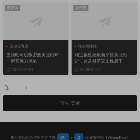
微资讯
微资讯
屋顶吐司边
雅宝很性感
屋顶吐司边微密圈
屋顶吐司边微密圈美照出炉，
雅宝很性感最新穿搭美照出
一睹其魅力风采
炉，这身材简直太性感了
2026-07-21
2026-07-21
评论
0
请先
登录
来不及找到心仪的内容？按
Ctr
+
D
收藏微密吧【Weme.Ren】