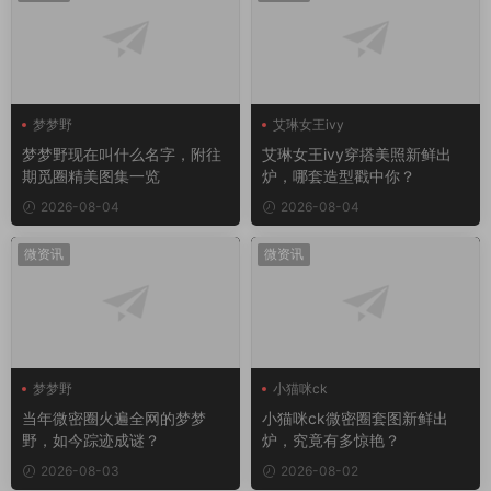
梦梦野
艾琳女王ivy
梦梦野现在叫什么名字，附往
艾琳女王ivy穿搭美照新鲜出
期觅圈精美图集一览
炉，哪套造型戳中你？
2026-08-04
2026-08-04
微资讯
微资讯
梦梦野
小猫咪ck
当年微密圈火遍全网的梦梦
小猫咪ck微密圈套图新鲜出
野，如今踪迹成谜？
炉，究竟有多惊艳？
2026-08-03
2026-08-02