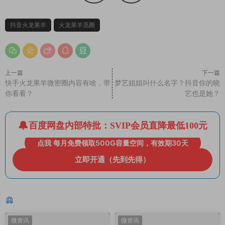
抖音火龙果羊
火龙果羊觅圈
上一篇
下一篇
快手火龙果羊微密圈内容有啥，带
梦艺姐姐叫什么名字？抖音你的晓
你看看？
艺也是她？
百度网盘内部特批：SVIP会员直降最低100元
点我 每月免费领取500G容量空间，有效期30天
立即开通（先到先得）
猜你喜欢
微资讯
微资讯