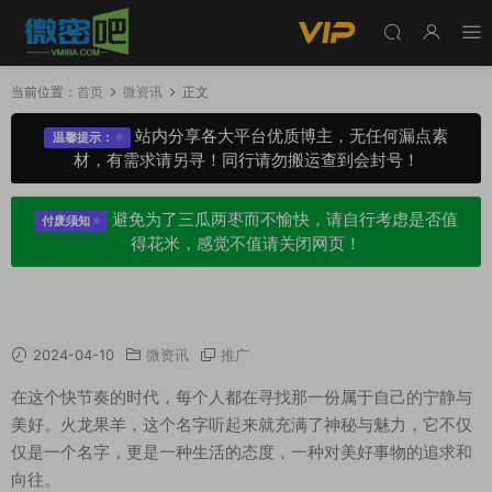
当前位置：
首页
微资讯
正文
站内分享各大平台优质博主，无任何漏点素
温馨提示：
材，有需求请另寻！同行请勿搬运查到会封号！
避免为了三瓜两枣而不愉快，请自行考虑是否值
付废须知
得花米，感觉不值请关闭网页！
抖音火龙果羊觅圈照片长什么样？
2024-04-10
微资讯
推广
在这个快节奏的时代，每个人都在寻找那一份属于自己的宁静与
美好。火龙果羊，这个名字听起来就充满了神秘与魅力，它不仅
仅是一个名字，更是一种生活的态度，一种对美好事物的追求和
向往。