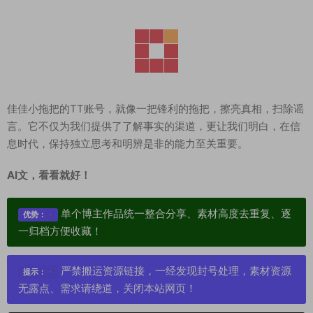
佳佳小拖把的TT账号，就像一把锋利的拖把，擦亮真相，扫除谣
言。它不仅为我们提供了了解事实的渠道，更让我们明白，在信
息时代，保持独立思考和明辨是非的能力至关重要。
AI文，看看就好！
单个博主作品统一整合分享、素材高度去重复、逐
优势：
一归档方便收藏！
严禁搬运资源链接，一经发现封号处理，素材资源
提示：
无露点、需求请绕道，关闭本站网页！