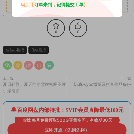
码。【
订单未到，记得提交工单
】
其它更多疑问请查看站内帮助中心！
0
0
佳佳小拖把
佳佳拖把
上一篇
下一篇
夏日轻盈，夏天的小雪微密圈图片
奶油米yoo微博及抖音作品备份
引爆清凉
百度网盘内部特批：SVIP会员直降最低100元
点我 每月免费领取500G容量空间，有效期30天
立即开通（先到先得）