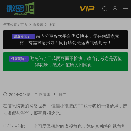
当前位置：
首页
微资讯
正文
站内分享各大平台优质博主，无任何漏点素
温馨提示：
材，有需求请另寻！同行请勿搬运查到会封号！
避免为了三瓜两枣而不愉快，请自行考虑是否值
付废须知
得花米，感觉不值请关闭网页！
佳佳小拖把的TT账号：擦亮真相，扫除谣言
2024-04-19
微资讯
推广
在信息纷繁的网络世界，
佳佳小拖把
的TT账号犹如一缕清风，拂
去虚假与浮华，擦亮真相之光。
佳佳小拖把，一个可爱又机智的虚拟角色，凭借其独特的视角和