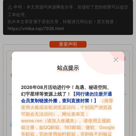
申明：本文资源均来源网友分享，若侵犯了您的权限可以提交
工单处理。
此外本文章皆属于原创文章，转载请注明出处！原文链接：
https://vmiba.top/7928.html
重要声明
本站资源均来自网络分享，如有侵犯你的权益请私信留言
收到
留言后，我们会第一时间进行审核后删除。
站点提示
站内资源为网友个人学习或测试研究使用，未经原版权作者许
可,禁止用于任何商业途径！请在下载24小时内删除！
2026年08月活动进行中！岛遇、秘语空间、
幻宇星球等资源上线了！【
同行请勿注册开通
如果遇到付费才可获取的素材，建议升级
对应的VIP。
会员复制链接外搬，查到直接封禁！】
（推荐
使用火狐或谷歌浏览器访问，个别国产浏览器
全站付费素材可提供补档服务
“
均有备份
”，
素材以主流网盘分
可能会无法访问）。网址发布页：
享。
weme.ren
（请加入收藏夹）。请使用正规邮
以7z、7z分卷格式压缩，
解压应下载对应的软件操作，
电脑：
箱注册，如QQ邮箱、163邮箱、微软、Google
7-zip；安卓：zarchiver；苹果：解压专家
等邮箱，切勿使用临时邮箱，否则收不到验证