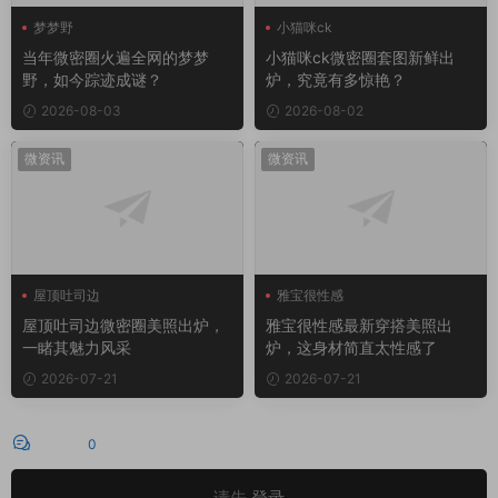
梦梦野
小猫咪ck
当年微密圈火遍全网的梦梦
小猫咪ck微密圈套图新鲜出
野，如今踪迹成谜？
炉，究竟有多惊艳？
2026-08-03
2026-08-02
微资讯
微资讯
屋顶吐司边
雅宝很性感
屋顶吐司边微密圈
屋顶吐司边微密圈美照出炉，
雅宝很性感最新穿搭美照出
一睹其魅力风采
炉，这身材简直太性感了
2026-07-21
2026-07-21
评论
0
请先
登录