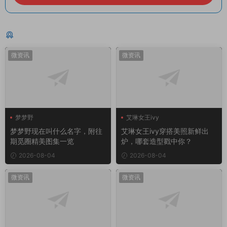
猜你喜欢
微资讯
微资讯
梦梦野
艾琳女王ivy
梦梦野现在叫什么名字，附往
艾琳女王ivy穿搭美照新鲜出
期觅圈精美图集一览
炉，哪套造型戳中你？
2026-08-04
2026-08-04
微资讯
微资讯