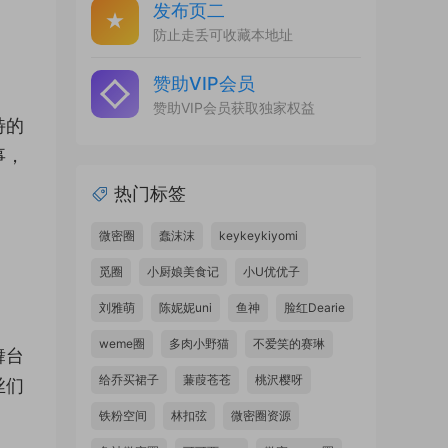
发布页二
防止走丢可收藏本地址
赞助VIP会员
赞助VIP会员获取独家权益
特的
事，
热门标签
微密圈
蠢沫沫
keykeykiyomi
觅圈
小厨娘美食记
小U优优子
刘雅萌
陈妮妮uni
鱼神
脸红Dearie
weme圈
多肉小野猫
不爱笑的赛琳
舞台
给乔买裙子
蒹葭苍苍
桃沢樱呀
丝们
铁粉空间
林扣弦
微密圈资源