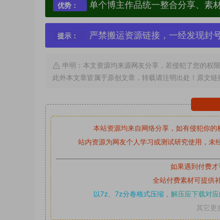
单个博主作品统一整合分享、素
优势：
严禁搬运资源链接，一经发现封
提示：
申明：本文资源均来源网友分享，若侵犯了您的权限
此外本文章皆属于原创文章，转载请注明出处！原文链
本站资源均来自网络分享，如有侵犯你的
站内资源为网友个人学习或测试研究使用，未经
如果遇到付费才
全站付费素材可提供
以7z、7z分卷格式压缩，
解压应下载对应
其它更