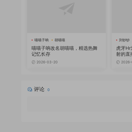
喵喵子呐
胡喵喵
刘钞钞
喵喵子呐改名胡喵喵，精选热舞
虎牙H
记忆长存
射的直
2026-03-20
2026-
评论
0