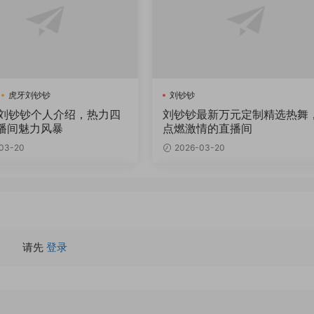
虎牙刘钞钞
刘钞钞
r刘钞钞个人介绍，热力四
刘钞钞最新万元定制精选热舞
播间魅力风暴
点燃激情的直播间
03-20
2026-03-20
请先
登录