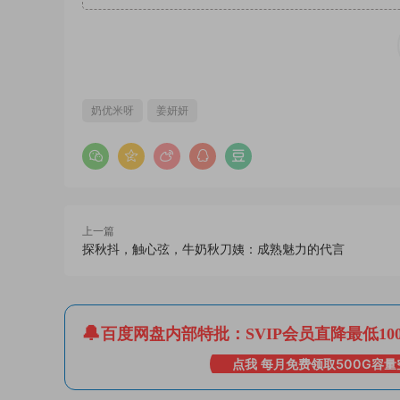
奶优米呀
姜妍妍
上一篇
探秋抖，触心弦，牛奶秋刀姨：成熟魅力的代言
百度网盘内部特批：SVIP会员直降最低10
点我 每月免费领取500G容量