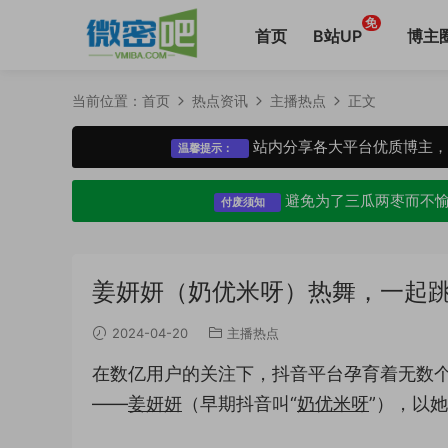
免
首页
B站UP
博主
当前位置：
首页
热点资讯
主播热点
正文
站内分享各大平台优质博主
温馨提示：
避免为了三瓜两枣而不
付废须知
姜妍妍（奶优米呀）热舞，一起
2024-04-20
主播热点
在数亿用户的关注下，抖音平台孕育着无数
——
姜妍妍
（早期抖音叫“
奶优米呀
”），以