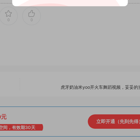
0
0
虎牙奶油米yoo开火车舞蹈视频，妥妥的
0元
立即开通（先到先得
空间，有效期30天