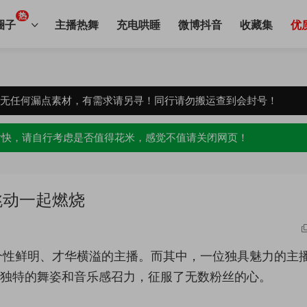
热
圈子
主播热舞
充电哄睡
微博抖音
收藏集
优
，无任何漏点素材，有需求请另寻！同行请勿搬运查到会封号！
愉快，请自行考虑是否值得花米，感觉不值请关闭网页！
跳动一起燃烧
个性鲜明、才华横溢的主播。而其中，一位独具魅力的主
她独特的舞姿和音乐感召力，征服了无数粉丝的心。