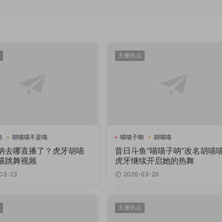
主播热点
呐
胡喵喵不是喵
喵喵子呐
胡喵喵
呐去哪直播了？虎牙胡喵
昔日斗鱼“喵喵子呐”改名胡喵
喵跳舞视频
虎牙继续开启她的热舞
03-23
2026-03-20
主播热点