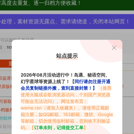
材高度去重复、逐一归档方便收藏！
号处理，素材资源无露点、需求请绕道，关闭本站网页！
可以提交工单处理。
接：
https://vmiba.top/7937.html
站点提示
重要声明
2026年08月活动进行中！岛遇、秘语空间、
权益请私信留言
收到留言后，我们会第一时间进行审核后删除。
幻宇星球等资源上线了！【
同行请勿注册开通
原版权作者许可,禁止用于任何商业途径！请在下载24小时内删除！
会员复制链接外搬，查到直接封禁！】
（推荐
使用火狐或谷歌浏览器访问，个别国产浏览器
可能会无法访问）。网址发布页：
可获取的素材，建议升级
对应的VIP。
weme.ren
（请加入收藏夹）。请使用正规邮
补档服务
“
均有备份
”，
素材以主流网盘分享。
箱注册，如QQ邮箱、163邮箱、微软、Google
的软件操作，
电脑：7-zip；安卓：zarchiver；苹果：解压专家
等邮箱，切勿使用临时邮箱，否则收不到验证
多疑问请查看站内帮助中心！
码。【
订单未到，记得提交工单
】