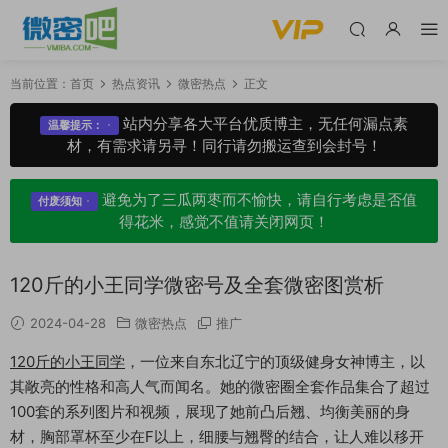
当前位置：
首页
热点资讯
微密热点
正文
站内分享各大平台优质博主，无任何漏点素
温馨提示：
材，有需求请另寻！同行请勿搬运查到会封号！
避免为了三瓜两枣而不愉快，请自行考虑是否值
付废须知
得花米，感觉不值请关闭网页！
120斤的小王同学微密号及全套微密图赏析
2024-04-28
微密热点
推广
120斤的小王同学
，一位来自东北辽宁的顶级健身女神博主，以
其敞亮的性格和高人气而闻名。她的微密圈全套作品集合了超过
100套的系列图片和视频，展现了她前凸后翘、均衡美丽的身
材，胸部罩杯至少在F以上，细腰与翘臀的结合，让人难以移开