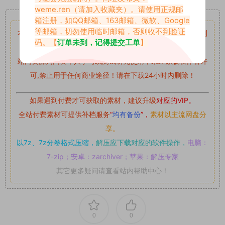
weme.ren
（请加入收藏夹）。请使用正规邮
重要声明
箱注册，如QQ邮箱、163邮箱、微软、Google
等邮箱，切勿使用临时邮箱，否则收不到验证
本站资源均来自网络分享，如有侵犯你的权益请私信留言
收到
码。【
订单未到，记得提交工单
】
留言后，我们会第一时间进行审核后删除。
站内资源为网友个人学习或测试研究使用，未经原版权作者许
可,禁止用于任何商业途径！请在下载24小时内删除！
如果遇到付费才可获取的素材，建议升级
对应的VIP。
全站付费素材可提供补档服务
“
均有备份
”，
素材以主流网盘分
享。
以7z、7z分卷格式压缩，
解压应下载对应的软件操作，
电脑：
7-zip；安卓：zarchiver；苹果：解压专家
其它更多疑问请查看站内帮助中心！
0
0