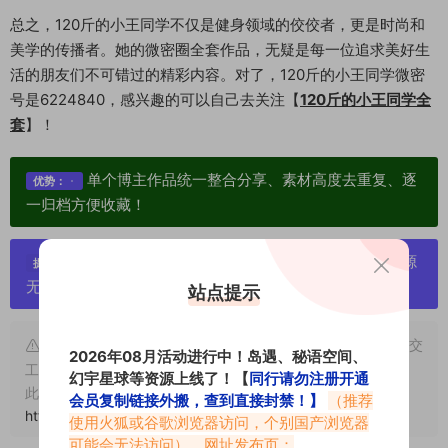
总之，120斤的小王同学不仅是健身领域的佼佼者，更是时尚和
美学的传播者。她的微密圈全套作品，无疑是每一位追求美好生
活的朋友们不可错过的精彩内容。对了，120斤的小王同学微密
号是6224840，感兴趣的可以自己去关注【
120斤的小王同学全
套
】！
单个博主作品统一整合分享、素材高度去重复、逐
优势：
一归档方便收藏！
严禁搬运资源链接，一经发现封号处理，素材资源
提示：
无露点、需求请绕道，关闭本站网页！
站点提示
申明：本文资源均来源网友分享，若侵犯了您的权限可以提交
2026年08月活动进行中！岛遇、秘语空间、
工单处理。
幻宇星球等资源上线了！【
同行请勿注册开通
此外本文章皆属于原创文章，转载请注明出处！原文链接：
会员复制链接外搬，查到直接封禁！】
（推荐
https://vmiba.top/8114.html
使用火狐或谷歌浏览器访问，个别国产浏览器
可能会无法访问）。网址发布页：