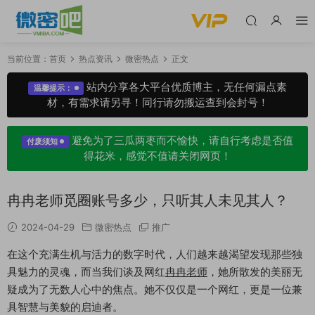
当前位置：
首页
热点资讯
微密热点
正文
站内分享各大平台优质博主，无任何漏点素
温馨提示：
材，有需求请另寻！同行请勿搬运查到会封号！
避免为了三瓜两枣而不愉快，请自行考虑是否值
付废须知
得花米，感觉不值请关闭网页！
冉冉老师觅圈账号多少，只听其人未见其人？
2024-04-29
微密热点
推广
在这个充满生机与活力的数字时代，人们越来越渴望发现那些独
具魅力的灵魂，而当我们谈及网红
冉冉老师
，她所散发的美丽无
疑成为了无数人心中的焦点。她不仅仅是一个网红，更是一位兼
具智慧与美貌的启迪者。