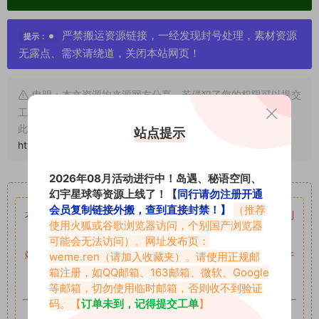
严禁搬运资源链接，一经发现封号处理，素材资源
提示：
无露点、需求请绕道，关闭本站网页！
申明：本文资源均来源网友分享，若侵犯了您的权限可以提交
工单处理。
此外本文章皆属于原创文章，转载请注明出处！原文链接：
站点提示
https://vmiba.top/8134.html
2026年08月活动进行中！岛遇、秘语空间、
重要声明
幻宇星球等资源上线了！【
同行请勿注册开通
会员复制链接外搬，查到直接封禁！】
（推荐
本站资源均来自网络分享，如有侵犯你的权益请私信留言
收到
使用火狐或谷歌浏览器访问，个别国产浏览器
留言后，我们会第一时间进行审核后删除。
可能会无法访问）。网址发布页：
站内资源为网友个人学习或测试研究使用，未经原版权作者许
weme.ren
（请加入收藏夹）。请使用正规邮
箱注册，如QQ邮箱、163邮箱、微软、Google
可,禁止用于任何商业途径！请在下载24小时内删除！
等邮箱，切勿使用临时邮箱，否则收不到验证
码。【
订单未到，记得提交工单
】
如果遇到付费才可获取的素材，建议升级
对应的VIP。