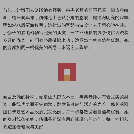
首先，让我们来谈谈她的容颜。冉冉老师的面容宛若一幅古典绘
画，端庄而典雅，仿佛是上苍赋予她的恩赐。她清澈明亮的双眸
犹如湖水般清澈透明，透射出的智慧与温柔让人不禁心驰神往。
那修长的眉毛勾勒出完美的弧度，一丝丝细腻的线条仿佛诉说着
岁月的温柔。红润的唇瓣微微上扬，透露出一丝自信与优雅。她
的容颜如同一幅优美的画卷，永远令人陶醉。
而言及她的身材，更是让人惊叹不已。冉冉老师拥有着完美的身
姿，曲线优美而不失婀娜，散发着健康与活力的光芒。修长的双
腿仿佛是艺术品般的完美比例，每一步都散发着自信与优雅。她
的身材线条流畅，仿佛是雕塑家用心雕琢出的杰作，每一寸肌肤
都透露着健康与美好。