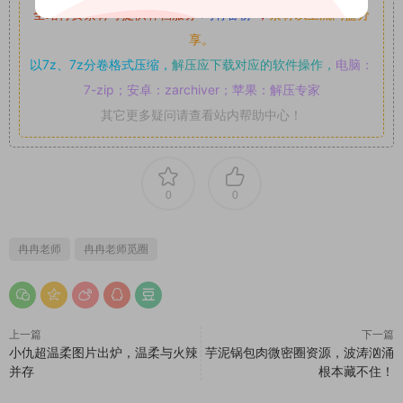
全站付费素材可提供补档服务
“
均有备份
”，
素材以主流网盘分
享。
以7z、7z分卷格式压缩，
解压应下载对应的软件操作，
电脑：
7-zip；安卓：zarchiver；苹果：解压专家
其它更多疑问请查看站内帮助中心！
0
0
冉冉老师
冉冉老师觅圈
上一篇
下一篇
小仇超温柔图片出炉，温柔与火辣
芋泥锅包肉微密圈资源，波涛汹涌
并存
根本藏不住！