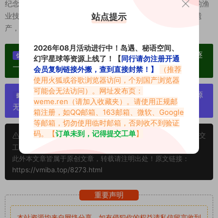
纪念这位普通渔民在海洋中的传奇经历。这本书记录了鱼神的渔
业技艺、海洋冒险和生活感悟，成为了海洋文化的一部重要遗
站点提示
产，也激励着更多人追求自己的梦想和热爱。
2026年08月活动进行中！岛遇、秘语空间、
单个博主作品统一整合分享、素材高度去重复、逐
优势：
幻宇星球等资源上线了！【
同行请勿注册开通
一归档方便收藏！
会员复制链接外搬，查到直接封禁！】
（推荐
使用火狐或谷歌浏览器访问，个别国产浏览器
可能会无法访问）。网址发布页：
严禁搬运资源链接，一经发现封号处理，素材资源
提示：
weme.ren
（请加入收藏夹）。请使用正规邮
无露点、需求请绕道，关闭本站网页！
箱注册，如QQ邮箱、163邮箱、微软、Google
等邮箱，切勿使用临时邮箱，否则收不到验证
码。【
订单未到，记得提交工单
】
申明：本文资源均来源网友分享，若侵犯了您的权限可以提交
工单处理。
此外本文章皆属于原创文章，转载请注明出处！原文链接：
https://vmiba.top/8273.html
重要声明
本站资源均来自网络分享，如有侵犯你的权益请私信留言
收到