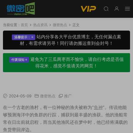
当前位置：
首页
热点资讯
微密热点
正文
站内分享各大平台优质博主，无任何漏点素
温馨提示：
材，有需求请另寻！同行请勿搬运查到会封号！
避免为了三瓜两枣而不愉快，请自行考虑是否值
付废须知
得花米，感觉不值请关闭网页！
鱼神微觅圈绝版典藏背后的故事
2024-05-09
微密热点
推广
在一个古老的渔村，有一位神秘的渔夫被称为“
鱼神
”。传说他能
够预测海洋中的鱼群的行踪，捕获到最丰盛的渔获。他的渔船常
常在日出前就启程，而当其他渔民还在梦中时，他已经将满载的
鱼货带回岸边。