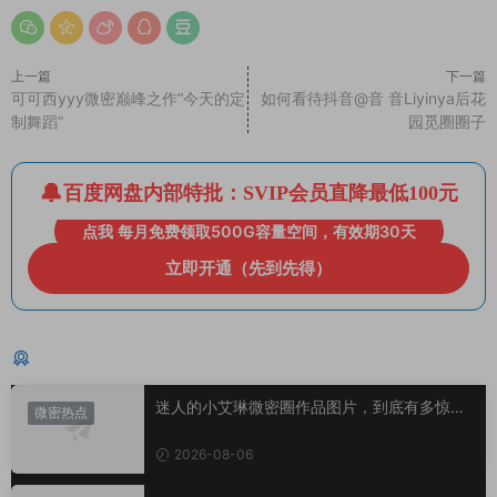
上一篇
下一篇
可可西yyy微密巅峰之作“今天的定
如何看待抖音@音 音Liyinya后花
制舞蹈”
园觅圈圈子
百度网盘内部特批：SVIP会员直降最低100元
点我 每月免费领取500G容量空间，有效期30天
立即开通（先到先得）
猜你喜欢
迷人的小艾琳微密圈作品图片，到底有多惊
微密热点
艳？
2026-08-06