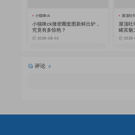
小猫咪ck
屋顶吐
小猫咪ck微密圈套图新鲜出炉，
屋顶吐
究竟有多惊艳？
睹其魅
2026-08-02
2026-
评论
0