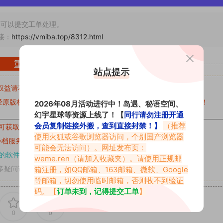
可以提交工单处理。
接：
https://vmiba.top/8312.html
重要声明
站点提示
权益请私信留言
收到留言后，我们会第一时间进行审核后删除。
原版权作者许可,禁止用于任何商业途径！请在下载24小时内删除！
2026年08月活动进行中！岛遇、秘语空间、
幻宇星球等资源上线了！【
同行请勿注册开通
会员复制链接外搬，查到直接封禁！】
（推荐
可获取的素材，建议升级
对应的VIP。
使用火狐或谷歌浏览器访问，个别国产浏览器
补档服务
“
均有备份
”，
素材以主流网盘分享。
可能会无法访问）。网址发布页：
的软件操作，
电脑：7-zip；安卓：zarchiver；苹果：解压专家
weme.ren
（请加入收藏夹）。请使用正规邮
多疑问请查看站内帮助中心！
箱注册，如QQ邮箱、163邮箱、微软、Google
等邮箱，切勿使用临时邮箱，否则收不到验证
码。【
订单未到，记得提交工单
】
0
0