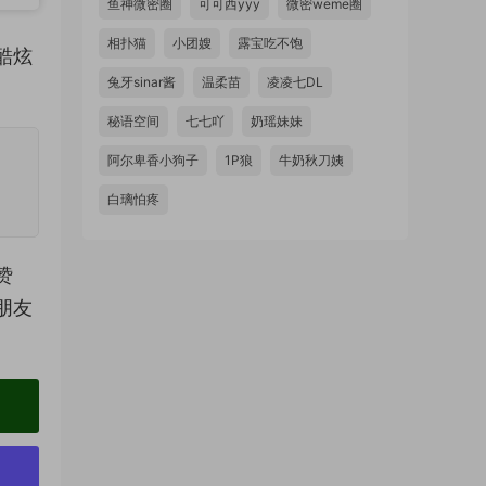
鱼神微密圈
可可西yyy
微密weme圈
相扑猫
小团嫂
露宝吃不饱
酷炫
兔牙sinar酱
温柔苗
凌凌七DL
。
秘语空间
七七吖
奶瑶妹妹
阿尔卑香小狗子
1P狼
牛奶秋刀姨
白璃怕疼
赞
朋友