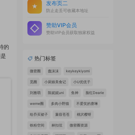
发布页二
防止走丢可收藏本地址
赞助VIP会员
赞助VIP会员获取独家权益
特的
例是
热门标签
微密圈
蠢沫沫
keykeykiyomi
觅圈
小厨娘美食记
小U优优子
刘雅萌
陈妮妮uni
鱼神
脸红Dearie
weme圈
多肉小野猫
不爱笑的赛琳
给乔买裙子
蒹葭苍苍
桃沢樱呀
铁粉空间
林扣弦
微密圈资源