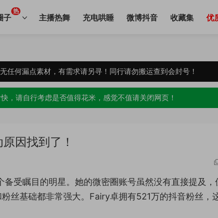
热
圈子
主播热舞
充电哄睡
微博抖音
收藏集
优
，无任何漏点素材，有需求请另寻！同行请勿搬运查到会封号！
愉快，请自行考虑是否值得花米，感觉不值请关闭网页！
心动原因找到了！
个备受瞩目的明星。她的微密圈账号虽然没有直接提及，
丝基础都非常强大。Fairy卓拥有521万的抖音粉丝，