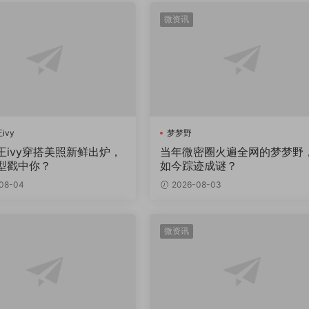
微资讯
ivy
梦梦野
王ivy穿搭美照新鲜出炉，
当年微密圈火遍全网的梦梦野
型戳中你？
如今踪迹成谜？
08-04
2026-08-03
微资讯