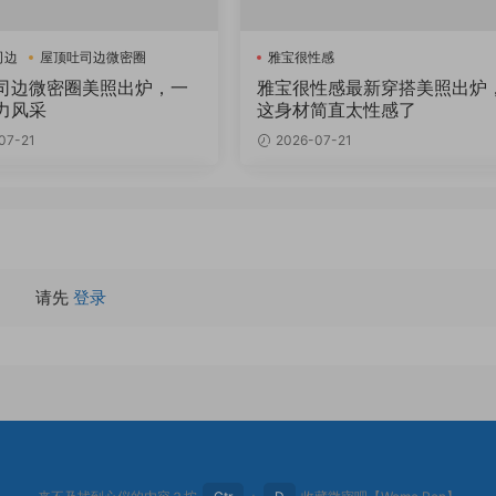
司边
屋顶吐司边微密圈
雅宝很性感
司边微密圈美照出炉，一
雅宝很性感最新穿搭美照出炉
力风采
这身材简直太性感了
07-21
2026-07-21
请先
登录