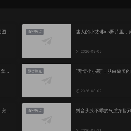
品图
迷人的小艾琳ins照片里，
微密热点
着多少不为人知的小心思
2026-08-05
Q套
“无情小小颖”：肤白貌美的
微密热点
姿兰”眼眸，微密圈里的视
盛宴
2026-08-02
，突然
抖音头头不乖的气质穿搭
微密热点
有多绝？看完想照搬整套
2026-07-31