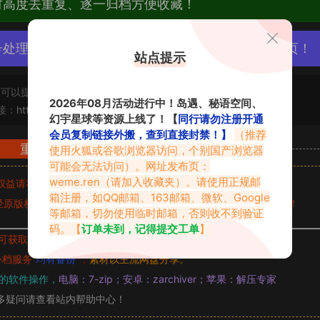
材高度去重复、逐一归档方便收藏！
号处理，素材资源无露点、需求请绕道，关闭本站网页！
站点提示
可以提交工单处理。
2026年08月活动进行中！岛遇、秘语空间、
接：
https://vmiba.top/8363.html
幻宇星球等资源上线了！【
同行请勿注册开通
会员复制链接外搬，查到直接封禁！】
（推荐
重要声明
使用火狐或谷歌浏览器访问，个别国产浏览器
可能会无法访问）。网址发布页：
weme.ren
（请加入收藏夹）。请使用正规邮
权益请私信留言
收到留言后，我们会第一时间进行审核后删除。
箱注册，如QQ邮箱、163邮箱、微软、Google
原版权作者许可,禁止用于任何商业途径！请在下载24小时内删除！
等邮箱，切勿使用临时邮箱，否则收不到验证
码。【
订单未到，记得提交工单
】
可获取的素材，建议升级
对应的VIP。
补档服务
“
均有备份
”，
素材以主流网盘分享。
的软件操作，
电脑：7-zip；安卓：zarchiver；苹果：解压专家
多疑问请查看站内帮助中心！