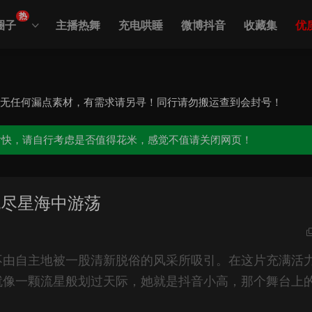
热
圈子
主播热舞
充电哄睡
微博抖音
收藏集
优
，无任何漏点素材，有需求请另寻！同行请勿搬运查到会封号！
愉快，请自行考虑是否值得花米，感觉不值请关闭网页！
无尽星海中游荡
不由自主地被一股清新脱俗的风采所吸引。在这片充满活
就像一颗流星般划过天际，她就是抖音小高，那个舞台上