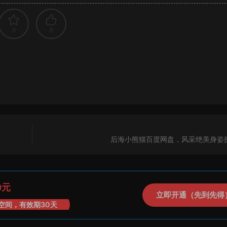
0
0
后海小熊猫百度网盘，风采绝美身姿
0元
立即开通（先到先得
空间，有效期30天