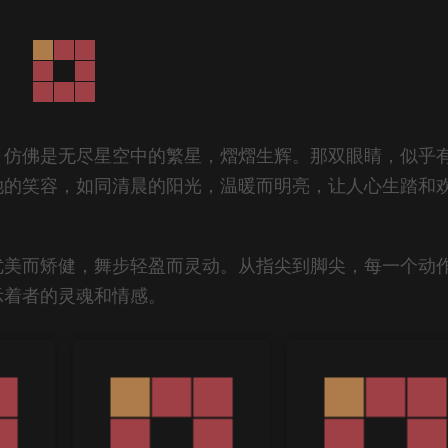
，仿佛是无尽星空中的繁星，熠熠生辉。那双眼睛，似乎
她的笑容，如同清晨的阳光，温暖而明亮，让人心生踏和
优美而矫健，舞步轻盈而灵动。从指尖到脚尖，每一个动
示着者的灵魂和情感。