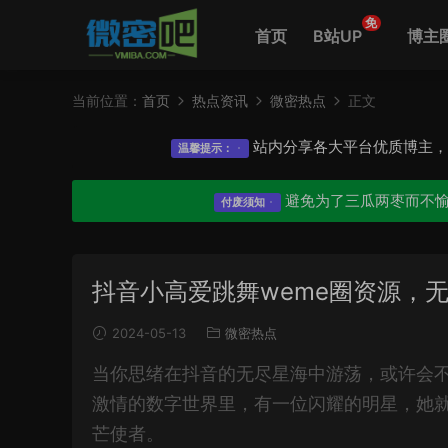
免
首页
B站UP
博主
当前位置：
首页
热点资讯
微密热点
正文
站内分享各大平台优质博主
温馨提示：
避免为了三瓜两枣而不
付废须知
抖音小高爱跳舞weme圈资源，
2024-05-13
微密热点
当你思绪在抖音的无尽星海中游荡，或许会
激情的数字世界里，有一位闪耀的明星，她
芒使者。