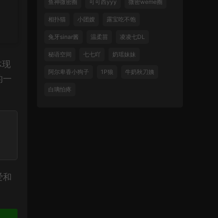
鱼神微密圈
可可西yyy
微密weme圈
相扑猫
小团嫂
露宝吃不饱
兔牙sinar酱
温柔苗
凌凌七DL
秘语空间
七七吖
奶瑶妹妹
体现
阿尔卑香小狗子
1P狼
牛奶秋刀姨
的一
白璃怕疼
爱和