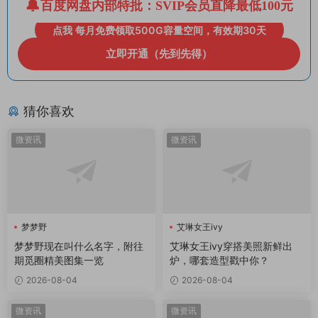
百度网盘内部特批：SVIP会员直降最低100元
点我 每月免费领取500G容量空间，有效期30天
立即开通（先到先得）
猜你喜欢
微资讯
微资讯
梦梦野
艾琳女王ivy
梦梦野现在叫什么名字，附往
艾琳女王ivy穿搭美照新鲜出
期觅圈精美图集一览
炉，哪套造型戳中你？
2026-08-04
2026-08-04
微资讯
微资讯