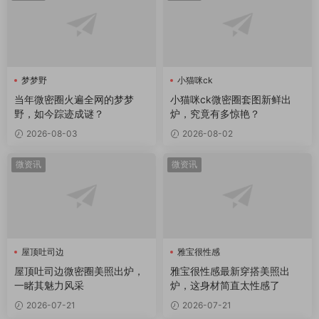
梦梦野
小猫咪ck
当年微密圈火遍全网的梦梦
小猫咪ck微密圈套图新鲜出
野，如今踪迹成谜？
炉，究竟有多惊艳？
2026-08-03
2026-08-02
微资讯
微资讯
屋顶吐司边
雅宝很性感
屋顶吐司边微密圈
屋顶吐司边微密圈美照出炉，
雅宝很性感最新穿搭美照出
一睹其魅力风采
炉，这身材简直太性感了
2026-07-21
2026-07-21