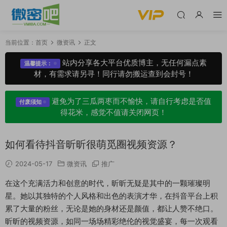
当前位置：
首页
微资讯
正文
站内分享各大平台优质博主，无任何漏点素
温馨提示：
材，有需求请另寻！同行请勿搬运查到会封号！
避免为了三瓜两枣而不愉快，请自行考虑是否值
付废须知
得花米，感觉不值请关闭网页！
如何看待抖音昕昕很萌觅圈视频资源？
2024-05-17
微资讯
推广
在这个充满活力和创意的时代，昕昕无疑是其中的一颗璀璨明
星。她以其独特的个人风格和出色的表演才华，在抖音平台上积
累了大量的粉丝，无论是她的身材还是颜值，都让人赞不绝口。
昕昕的视频资源，如同一场场精彩绝伦的视觉盛宴，每一次观看