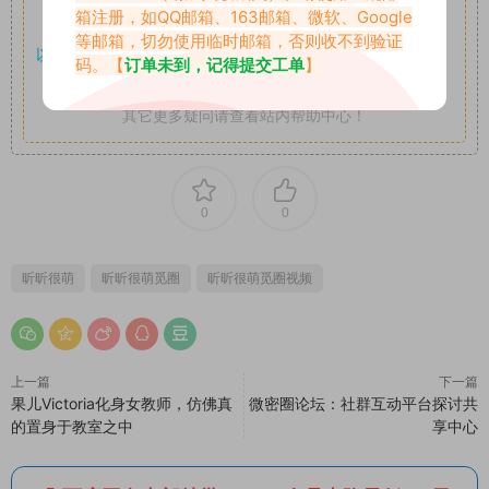
箱注册，如QQ邮箱、163邮箱、微软、Google
享。
等邮箱，切勿使用临时邮箱，否则收不到验证
以7z、7z分卷格式压缩，
解压应下载对应的软件操作，
电脑：
码。【
订单未到，记得提交工单
】
7-zip；安卓：zarchiver；苹果：解压专家
其它更多疑问请查看站内帮助中心！
0
0
昕昕很萌
昕昕很萌觅圈
昕昕很萌觅圈视频
上一篇
下一篇
果儿Victoria化身女教师，仿佛真
微密圈论坛：社群互动平台探讨共
的置身于教室之中
享中心