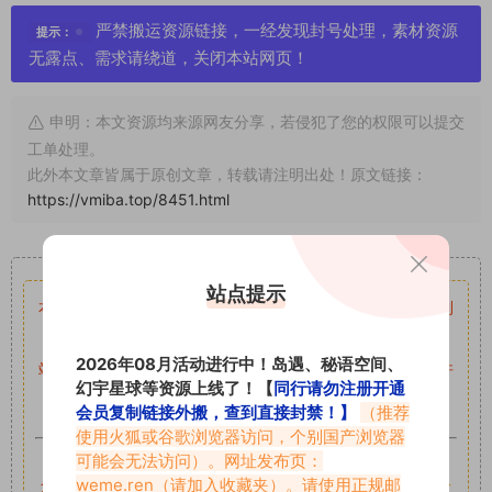
严禁搬运资源链接，一经发现封号处理，素材资源
提示：
无露点、需求请绕道，关闭本站网页！
申明：本文资源均来源网友分享，若侵犯了您的权限可以提交
工单处理。
此外本文章皆属于原创文章，转载请注明出处！原文链接：
https://vmiba.top/8451.html
重要声明
站点提示
本站资源均来自网络分享，如有侵犯你的权益请私信留言
收到
留言后，我们会第一时间进行审核后删除。
2026年08月活动进行中！岛遇、秘语空间、
站内资源为网友个人学习或测试研究使用，未经原版权作者许
幻宇星球等资源上线了！【
同行请勿注册开通
可,禁止用于任何商业途径！请在下载24小时内删除！
会员复制链接外搬，查到直接封禁！】
（推荐
使用火狐或谷歌浏览器访问，个别国产浏览器
如果遇到付费才可获取的素材，建议升级
对应的VIP。
可能会无法访问）。网址发布页：
weme.ren
（请加入收藏夹）。请使用正规邮
全站付费素材可提供补档服务
“
均有备份
”，
素材以主流网盘分