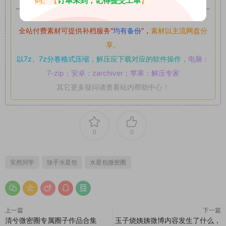
码。【
订单未到，记得提交工单
】
如果遇到付费才可获取的素材，建议升级
对应的VIP。
全站付费素材可提供补档服务
“
均有备份
”，
素材以主流网盘分
享。
以7z、7z分卷格式压缩，
解压应下载对应的软件操作，
电脑：
7-zip；安卓：zarchiver；苹果：解压专家
其它更多疑问请查看站内帮助中心！
0
0
安然同学
快手水星包
水星包微密圈
上一篇
下一篇
清兮微密圈专属圈子作品合集
玉子烧姨姨微博内容发生了什么，