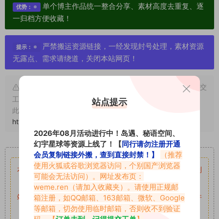
单个博主作品统一整合分享、素材高度去重复、逐
优势：
一归档方便收藏！
严禁搬运资源链接，一经发现封号处理，素材资源
提示：
无露点、需求请绕道，关闭本站网页！
申明：本文资源均来源网友分享，若侵犯了您的权限可以提交
工单处理。
站点提示
此外本文章皆属于原创文章，转载请注明出处！原文链接：
https://vmiba.top/8482.html
2026年08月活动进行中！岛遇、秘语空间、
幻宇星球等资源上线了！【
同行请勿注册开通
重要声明
会员复制链接外搬，查到直接封禁！】
（推荐
使用火狐或谷歌浏览器访问，个别国产浏览器
本站资源均来自网络分享，如有侵犯你的权益请私信留言
收到
可能会无法访问）。网址发布页：
留言后，我们会第一时间进行审核后删除。
weme.ren
（请加入收藏夹）。请使用正规邮
站内资源为网友个人学习或测试研究使用，未经原版权作者许
箱注册，如QQ邮箱、163邮箱、微软、Google
等邮箱，切勿使用临时邮箱，否则收不到验证
可,禁止用于任何商业途径！请在下载24小时内删除！