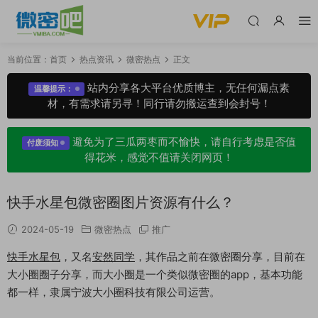
当前位置：
首页
热点资讯
微密热点
正文
站内分享各大平台优质博主，无任何漏点素
温馨提示：
材，有需求请另寻！同行请勿搬运查到会封号！
避免为了三瓜两枣而不愉快，请自行考虑是否值
付废须知
得花米，感觉不值请关闭网页！
快手水星包微密圈图片资源有什么？
2024-05-19
微密热点
推广
快手水星包
，又名
安然同学
，其作品之前在微密圈分享，目前在
大小圈圈子分享，而大小圈是一个类似微密圈的app，基本功能
都一样，隶属宁波大小圈科技有限公司运营。