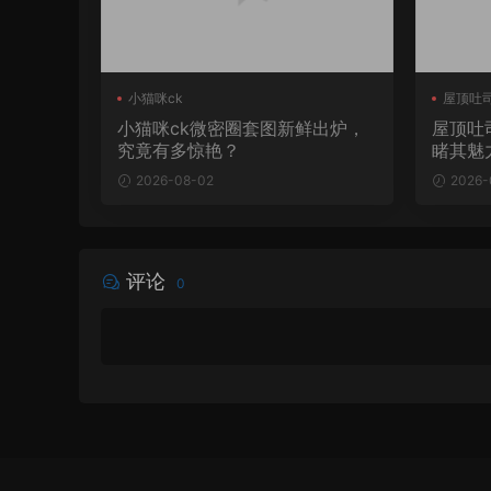
小猫咪ck
屋顶吐
小猫咪ck微密圈套图新鲜出炉，
屋顶吐
究竟有多惊艳？
睹其魅
2026-08-02
2026-
评论
0