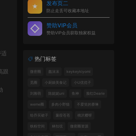
发布页二
防止走丢可收藏本地址
赞助VIP会员
赞助VIP会员获取独家权益
舒适
热门标签
高跟
微密圈
蠢沫沫
keykeykiyomi
觅圈
小厨娘美食记
小U优优子
动
刘雅萌
陈妮妮uni
鱼神
脸红Dearie
weme圈
多肉小野猫
不爱笑的赛琳
给乔买裙子
蒹葭苍苍
桃沢樱呀
铁粉空间
林扣弦
微密圈资源