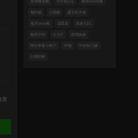
鱼神微密圈
可可西yyy
微密weme圈
相扑猫
小团嫂
露宝吃不饱
兔牙sinar酱
温柔苗
凌凌七DL
秘语空间
七七吖
奶瑶妹妹
阿尔卑香小狗子
1P狼
牛奶秋刀姨
白璃怕疼
激发