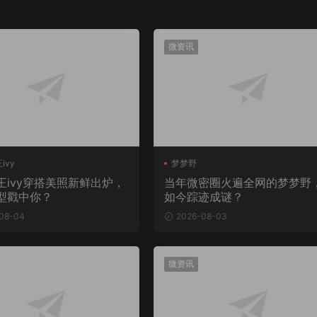
微资讯
ivy
梦梦野
王ivy穿搭美照新鲜出炉，
当年微密圈火遍全网的梦梦野
型戳中你？
如今踪迹成谜？
08-04
2026-08-03
微资讯