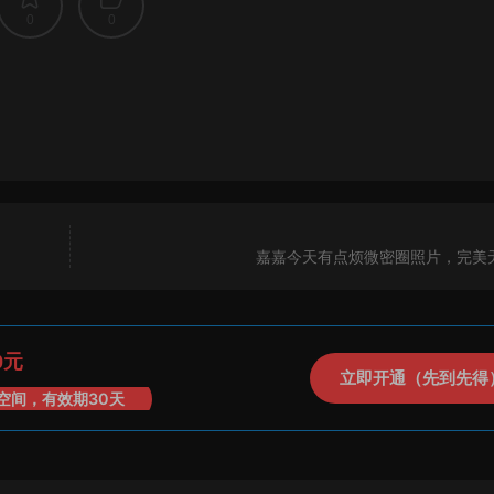
0
0
嘉嘉今天有点烦微密圈照片，完美
0元
立即开通（先到先得
空间，有效期30天