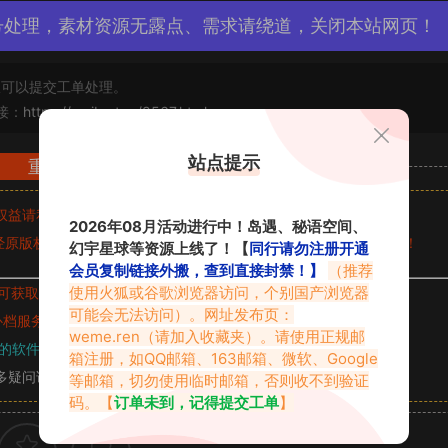
号处理，素材资源无露点、需求请绕道，关闭本站网页！
可以提交工单处理。
接：
https://vmiba.top/8567.html
站点提示
重要声明
权益请私信留言
收到留言后，我们会第一时间进行审核后删除。
2026年08月活动进行中！岛遇、秘语空间、
原版权作者许可,禁止用于任何商业途径！请在下载24小时内删除！
幻宇星球等资源上线了！【
同行请勿注册开通
会员复制链接外搬，查到直接封禁！】
（推荐
使用火狐或谷歌浏览器访问，个别国产浏览器
可获取的素材，建议升级
对应的VIP。
可能会无法访问）。网址发布页：
补档服务
“
均有备份
”，
素材以主流网盘分享。
weme.ren
（请加入收藏夹）。请使用正规邮
的软件操作，
电脑：7-zip；安卓：zarchiver；苹果：解压专家
箱注册，如QQ邮箱、163邮箱、微软、Google
多疑问请查看站内帮助中心！
等邮箱，切勿使用临时邮箱，否则收不到验证
码。【
订单未到，记得提交工单
】