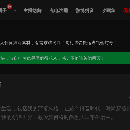
热
圈子
主播热舞
充电哄睡
微博抖音
收藏集
优
，无任何漏点素材，有需求请另寻！同行请勿搬运查到会封号！
愉快，请自行考虑是否值得花米，感觉不值请关闭网页！
南
常生活，包括我的穿搭风格。在这个抖音时代，时尚穿搭
略我的穿搭世界，教你如何将时尚融入日常生活中。