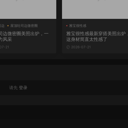
司边
屋顶吐司边微密圈
雅宝很性感
司边微密圈美照出炉，一
雅宝很性感最新穿搭美照出炉
力风采
这身材简直太性感了
07-21
2026-07-21
请先
登录